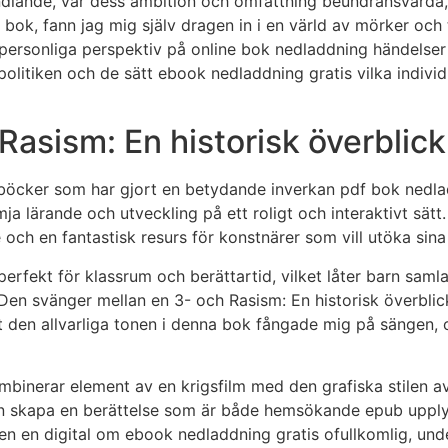
dlande, var dess ambition och omfattning beundransvärda, 
a bok, fann jag mig själv dragen in i en värld av mörker oc
 personliga perspektiv på online bok nedladdning händelser 
olitiken och de sätt ebook nedladdning gratis vilka individ
Rasism: En historisk överblick
ga böcker som har gjort en betydande inverkan pdf bok nedl
mja lärande och utveckling på ett roligt och interaktivt sät
e och en fantastisk resurs för konstnärer som vill utöka sina
fekt för klassrum och berättartid, vilket låter barn samla
Den svänger mellan en 3- och Rasism: En historisk överbli
tt den allvarliga tonen i denna bok fångade mig på sängen
mbinerar element av en krigsfilm med den grafiska stilen av
kan skapa en berättelse som är både hemsökande epub upply
ken en digital om ebook nedladdning gratis ofullkomlig, un