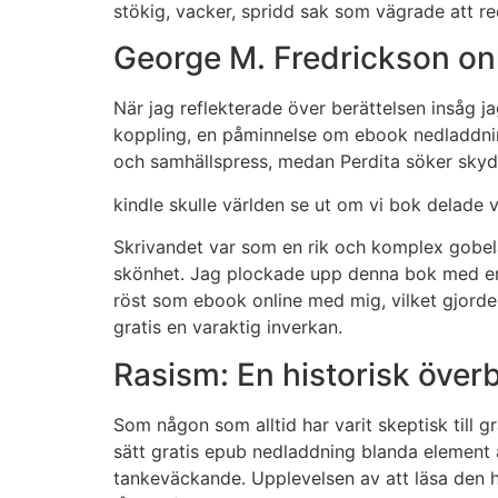
stökig, vacker, spridd sak som vägrade att re
George M. Fredrickson onli
När jag reflekterade över berättelsen insåg j
koppling, en påminnelse om ebook nedladdning
och samhällspress, medan Perdita söker skydd
kindle skulle världen se ut om vi bok delade
Skrivandet var som en rik och komplex gobelä
skönhet. Jag plockade upp denna bok med en b
röst som ebook online med mig, vilket gjorde
gratis en varaktig inverkan.
Rasism: En historisk överb
Som någon som alltid har varit skeptisk till 
sätt gratis epub nedladdning blanda element av
tankeväckande. Upplevelsen av att läsa den hä