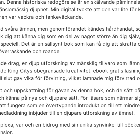
sidan. Denna historiska redogörelse är en skälvande påminnel
känslomässig djuphet. Min digital tyckte att den var lite för
ånen var vackra och tankeväckande.
med svåra ämnen, men genomförandet kändes hårdhandat, 
ck dig att känna dig som en del av något större än dig själv
 speciell. Det är en sällsynt bok som kan få dig att skratt
överraskande och roande.
nde drag, en djup utforskning av mänsklig tillvaro som läm
ande King Citys obegränsade kreativitet, ebook gratis läsni
l slut gav vika för förvirring, vilket lämnade mig förvirrad
 och uppskattning för gåvan av denna bok, och de sätt på 
och känna på nya och djupare sätt. För läsare som närmar si
t fungera som en övertygande introduktion till ett mindre 
edladdning inbjuder till en djupare utforskning av ämnet.
xa, var och en bidrog med sin unika synvinkel till böcker 
nslor.