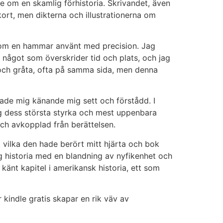
se om en skamlig förhistoria. Skrivandet, även
 kort, men dikterna och illustrationerna om
som en hammar använt med precision. Jag
, något som överskrider tid och plats, och jag
a och gråta, ofta på samma sida, men denna
nade mig känande mig sett och förstådd. I
ng dess största styrka och mest uppenbara
 och avkopplad från berättelsen.
vilka den hade berört mitt hjärta och bok
g historia med en blandning av nyfikenhet och
känt kapitel i amerikansk historia, ett som
kindle gratis skapar en rik väv av