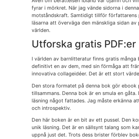
Även om berättelsen ibland var ojämn och vin
fyrar i mörkret. När jag vände sidorna i denn
motståndskraft. Samtidigt tillför författarens
läsarna att överväga den mänskliga sidan av p
världen.
Utforska gratis PDF:er 
I världen av barnlitteratur finns gratis mån
definitivt en av dem, med sin förmåga att frä
innovativa collageidéer. Det är ett stort värd
Den stora formatet på denna bok gör ebook per
tillsammans. Denna bok är en smula en gåta. 
läsning något fattades. Jag måste erkänna a
och introspektiv.
Den här boken är en bit av ett pussel. Den ko
unik läsning. Det är en sällsynt talang som 
uppnå just det. Trots dess brister förblev bo