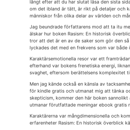
långt efter att du har slutat läsa den sista 
om det ibland är tätt, är rikt på detaljer och 
människor från olika delar av världen och m
Jag beundrade författarens mod att ta itu 
älskar hur boken Rasism: En historisk överbli
tror att det är en av de saker som gör den så
lyckades det med en frekvens som var både 
Karaktärsemotionella resor var ett framträda
efterhand var bokens frenetiska energi, likn
svaghet, eftersom berättelsens komplexitet til
Men jag kände också en känsla av tacksamhet
för kindle gratis och utmanat mig att tänka 
skepticism, kommer den här boken sannolikt at
utmanar förutfattade meningar ebook gratis n
Karaktärerna var mångdimensionella och komple
erfarenheter Rasism: En historisk överblick kä