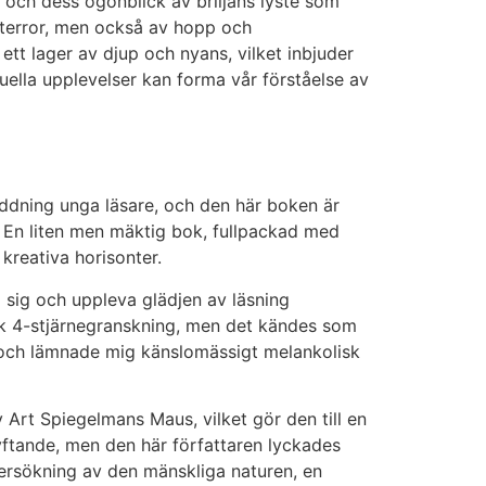
och dess ögonblick av briljans lyste som
h terror, men också av hopp och
ett lager av djup och nyans, vilket inbjuder
uella upplevelser kan forma vår förståelse av
addning unga läsare, och den här boken är
t. En liten men mäktig bok, fullpackad med
 kreativa horisonter.
 sig och uppleva glädjen av läsning
ck 4-stjärnegranskning, men det kändes som
, och lämnade mig känslomässigt melankolisk
 Art Spiegelmans Maus, vilket gör den till en
ftande, men den här författaren lyckades
dersökning av den mänskliga naturen, en