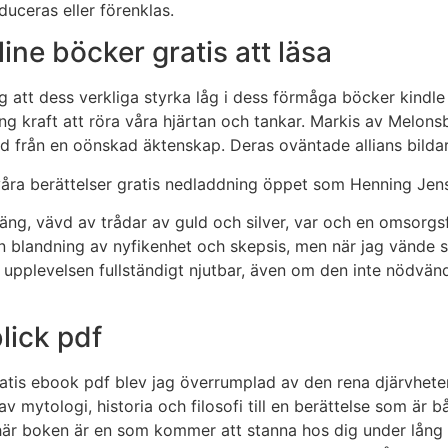
duceras eller förenklas.
ne böcker gratis att läsa
ag att dess verkliga styrka låg i dess förmåga böcker kindle
 kraft att röra våra hjärtan och tankar. Markis av Melons
 från en oönskad äktenskap. Deras oväntade allians bildar 
 våra berättelser gratis nedladdning öppet som Henning Jen
ng, vävd av trådar av guld och silver, var och en omsorgsfu
landning av nyfikenhet och skepsis, men när jag vände sid
 upplevelsen fullständigt njutbar, även om den inte nödvän
lick pdf
gratis ebook pdf blev jag överrumplad av den rena djärvhet
 mytologi, historia och filosofi till en berättelse som är b
r boken är en som kommer att stanna hos dig under lång tid