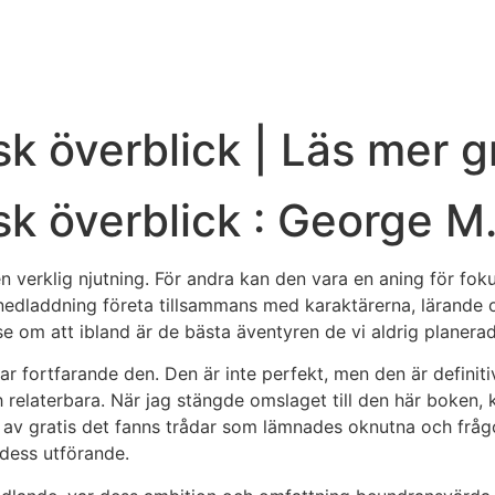
sk överblick | Läs mer g
sk överblick : George M
verklig njutning. För andra kan den vara en aning för fokus
 nedladdning företa tillsammans med karaktärerna, lärand
se om att ibland är de bästa äventyren de vi aldrig planerad
r fortfarande den. Den är inte perfekt, men den är definit
 relaterbara. När jag stängde omslaget till den här boken,
la av gratis det fanns trådar som lämnades oknutna och frå
dess utförande.