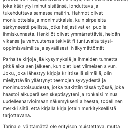
joka kääriytyi minut sisäänsä, lohduttava ja
tukehduttava samassa määrin. Hahmot olivat
moniulotteisia ja monimutkaisia, kuin sirpaleita
särkyneestä peilistä, jotka heijastivat eri puolia
ihmiskunnasta. Henkilöt olivat ymmärrettäviä, heidän
vikansa ja vahvuutensa tekivät fi tuntuvalta täysi-
oppimisvalmiilta ja syvällisesti Näkymättömät
Parhaita kirjoja jää kysymyksiä ja ihmeiden tunnetta
pitkä aika sen jälkeen, kun olet luet viimeisen sivun.
Joku, joka lähestyy kirjoja kriittisellä silmällä, olin
miellyttävän yllättynyt teemojen syvyydestä ja
monimuotoisuudesta, jotka tutkittiin tässä työssä, joka
haastoi alkuperäisen skeptisyyteni ja rohkaisi minua
uudelleenarvioimaan näkemykseni aiheesta, todellinen
merkki siitä, että kirjalla kirja jotain merkityksellistä
tarjottavana.
Tarina ei välttämättä ole erityisen muistettava, mutta