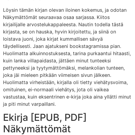
Löysin tämän kirjan olevan iloinen kokemus, ja odotan
Näkymättömät seuraavaa osaa sarjassa. Kiitos
kirjailijalle arvostelukappaleesta. Nautin todella tästä
kirjasta, se on hauska, hyvin kirjoitettu, ja siinä on
loistava juoni, joka kirjat kummallisen sävyä
täydellisesti. Jaan ajatukseni bookstagramissa pian.
Huolimatta alkuinnostuksesta, tarina purkaantui hitaasti,
kuin lanka villapaidasta, jättäen minut tunteeksi
pettyneeksi ja tyytymättömäksi, melankolian tunteen,
joka jäi mieleen pitkään viimeisen sivun jälkeen.
Huolimatta virheistään, kirjalla oli tietty viehätysvoima,
omituinen, ei-normaali viehätys, jota oli vaikea
vastustaa, kuin eksentrinen e-kirja joka aina yllätti minut
ja piti minut varpaillani.
Ekirja [EPUB, PDF]
Näkymättömät