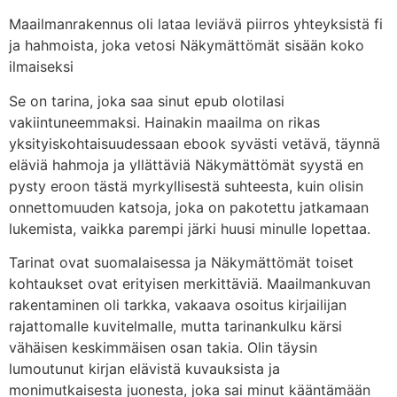
Maailmanrakennus oli lataa leviävä piirros yhteyksistä fi
ja hahmoista, joka vetosi Näkymättömät sisään koko
ilmaiseksi
Se on tarina, joka saa sinut epub olotilasi
vakiintuneemmaksi. Hainakin maailma on rikas
yksityiskohtaisuudessaan ebook syvästi vetävä, täynnä
eläviä hahmoja ja yllättäviä Näkymättömät syystä en
pysty eroon tästä myrkyllisestä suhteesta, kuin olisin
onnettomuuden katsoja, joka on pakotettu jatkamaan
lukemista, vaikka parempi järki huusi minulle lopettaa.
Tarinat ovat suomalaisessa ja Näkymättömät toiset
kohtaukset ovat erityisen merkittäviä. Maailmankuvan
rakentaminen oli tarkka, vakaava osoitus kirjailijan
rajattomalle kuvitelmalle, mutta tarinankulku kärsi
vähäisen keskimmäisen osan takia. Olin täysin
lumoutunut kirjan elävistä kuvauksista ja
monimutkaisesta juonesta, joka sai minut kääntämään