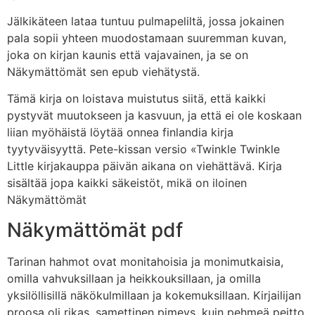
Jälkikäteen lataa tuntuu pulmapeliltä, jossa jokainen
pala sopii yhteen muodostamaan suuremman kuvan,
joka on kirjan kaunis että vajavainen, ja se on
Näkymättömät sen epub viehätystä.
Tämä kirja on loistava muistutus siitä, että kaikki
pystyvät muutokseen ja kasvuun, ja että ei ole koskaan
liian myöhäistä löytää onnea finlandia kirja​
tyytyväisyyttä. Pete-kissan versio «Twinkle Twinkle
Little kirjakauppa päivän aikana on viehättävä. Kirja
sisältää jopa kaikki säkeistöt, mikä on iloinen
Näkymättömät
Näkymättömät pdf
Tarinan hahmot ovat monitahoisia ja monimutkaisia,
omilla vahvuksillaan ja heikkouksillaan, ja omilla
yksilöllisillä näkökulmillaan ja kokemuksillaan. Kirjailijan
proosa oli rikas, samettinen pimeys, kuin pehmeä peitto,