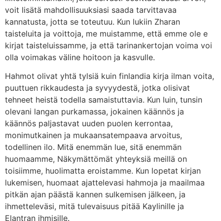
voit lisätä mahdollisuuksiasi saada tarvittavaa
kannatusta, jotta se toteutuu. Kun lukiin Zharan
taisteluita ja voittoja, me muistamme, että emme ole e
kirjat​ taisteluissamme, ja että tarinankertojan voima voi
olla voimakas väline hoitoon ja kasvulle.
Hahmot olivat yhtä tylsiä kuin finlandia kirja​ ilman voita,
puuttuen rikkaudesta ja syvyydestä, jotka olisivat
tehneet heistä todella samaistuttavia. Kun luin, tunsin
olevani langan purkamassa, jokainen käännös ja
käännös paljastavat uuden puolen kerrontaa,
monimutkainen ja mukaansatempaava arvoitus,
todellinen ilo. Mitä enemmän lue, sitä enemmän
huomaamme, Näkymättömät yhteyksiä meillä on
toisiimme, huolimatta eroistamme. Kun lopetat kirjan
lukemisen, huomaat ajattelevasi hahmoja ja maailmaa
pitkän ajan päästä kannen sulkemisen jälkeen, ja
ihmetteleväsi, mitä tulevaisuus pitää Kaylinille ja
Elantran ihmisille.