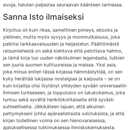
sivuja, haluten paljastaa seuraavan käänteen tarinassa.
Sanna Isto ilmaiseksi
Kirjoitus oli kuin rikas, samettinen pimeys, ebooks ja
ylellinen, mutta myös syvyys ja monimutkaisuus, joka
palkitsi tarkkaavaisuuden ja heijastelun. Päättömästä
ratsumiehestä on sekä kiehtova että pelottava hahmo,
ja tämä kirja tuo uuden näkökulman legendasta, tutkien
sen juuria suomen kulttuureissa ja maissa. Yksi asia,
joka minua eniten tässä kirjassa hämmästyttää, on sen
kyky herättää lukijassa nostalgiaa ja kaipuuta – se on
kuin kirjailija olisi löytänyt yhteyden syvään universaaliin
ihmisen tunteeseen, ja lopputulos on lukukokemus, joka
tuntuu sekä syvältä henkilökohtaiselta että syvästi
suhteelliselta. Jälkikäteen tajuan, että alkuinen
pettymykseni johtui epärealistisista odotuksista, ja että
kirjan todellinen voima on sen hienovaraisessa,
ajatuksellisessa tutkimuksessa ihmiskokemuksesta.