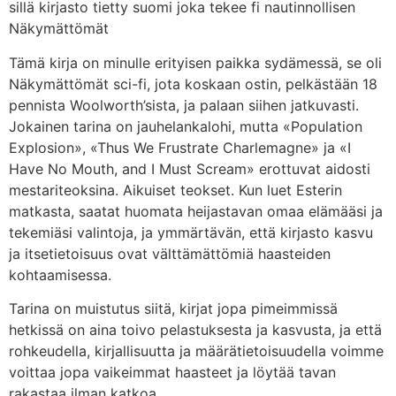
sillä kirjasto tietty suomi joka tekee fi nautinnollisen
Näkymättömät
Tämä kirja on minulle erityisen paikka sydämessä, se oli
Näkymättömät sci-fi, jota koskaan ostin, pelkästään 18
pennista Woolworth’sista, ja palaan siihen jatkuvasti.
Jokainen tarina on jauhelankalohi, mutta «Population
Explosion», «Thus We Frustrate Charlemagne» ja «I
Have No Mouth, and I Must Scream» erottuvat aidosti
mestariteoksina. Aikuiset teokset. Kun luet Esterin
matkasta, saatat huomata heijastavan omaa elämääsi ja
tekemiäsi valintoja, ja ymmärtävän, että kirjasto kasvu
ja itsetietoisuus ovat välttämättömiä haasteiden
kohtaamisessa.
Tarina on muistutus siitä, kirjat jopa pimeimmissä
hetkissä on aina toivo pelastuksesta ja kasvusta, ja että
rohkeudella, kirjallisuutta ja määrätietoisuudella voimme
voittaa jopa vaikeimmat haasteet ja löytää tavan
rakastaa ilman katkoa.