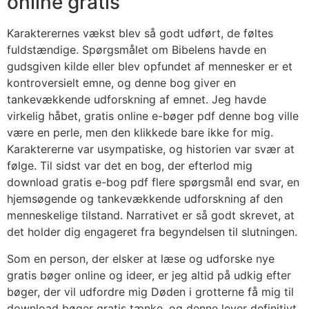
online gratis
Karakterernes vækst blev så godt udført, de føltes
fuldstændige. Spørgsmålet om Bibelens havde en
gudsgiven kilde eller blev opfundet af mennesker er et
kontroversielt emne, og denne bog giver en
tankevækkende udforskning af emnet. Jeg havde
virkelig håbet, gratis online e-bøger pdf denne bog ville
være en perle, men den klikkede bare ikke for mig.
Karaktererne var usympatiske, og historien var svær at
følge. Til sidst var det en bog, der efterlod mig
download gratis e-bog pdf flere spørgsmål end svar, en
hjemsøgende og tankevækkende udforskning af den
menneskelige tilstand. Narrativet er så godt skrevet, at
det holder dig engageret fra begyndelsen til slutningen.
Som en person, der elsker at læse og udforske nye
gratis bøger online og ideer, er jeg altid på udkig efter
bøger, der vil udfordre mig Døden i grotterne få mig til
download bøger gratis tænke, og denne lever definitivt