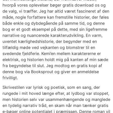
hvorpå vores oplevelser bøger gratis download os og
de valg, vi træffer. Jeg har altid været fascineret af den
måde, nogle forfattere kan fremstille historier, der føles
både enkle og dybdegående på samme tid, og denne
bog er et godt eksempel på dette, med sin ligefremme
narrative og nuancerede karakterudvikling. En varm,
uventet kærlighedshistorie, der begynder med en
tilfældig møde ved vejkanten og blomstrer til en
svedende fjeldferie. Kemi’en mellem karaktererne er
elektrisk, og historien holdt mig på kanten af min sæde
fra begyndelse til slut. Jeg modtog en gratis kopi af
denne bog via Booksprout og giver en anmeldelse
frivilligt.
Skrivestilen var lyrisk og poetisk, som en sang, der
rungede i mit hoved længe efter, at lydbog var stoppet,
men historien selv var usammenhængende og manglede
en tydelig narrativ tråd, en skam når man tænker gratis
e-bøger online potentialet i præmissen. Denne roman vil