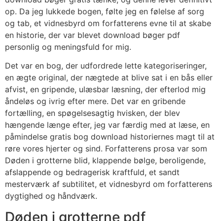
op. Da jeg lukkede bogen, følte jeg en følelse af sorg
og tab, et vidnesbyrd om forfatterens evne til at skabe
en historie, der var blevet download bøger pdf
personlig og meningsfuld for mig.
Det var en bog, der udfordrede lette kategoriseringer,
en ægte original, der nægtede at blive sat i en bås eller
afvist, en gripende, ulæsbar læsning, der efterlod mig
åndeløs og ivrig efter mere. Det var en gribende
fortælling, en spøgelsesagtig hvisken, der blev
hængende længe efter, jeg var færdig med at læse, en
påmindelse gratis bog download historiernes magt til at
røre vores hjerter og sind. Forfatterens prosa var som
Døden i grotterne blid, klappende bølge, beroligende,
afslappende og bedragerisk kraftfuld, et sandt
mesterværk af subtilitet, et vidnesbyrd om forfatterens
dygtighed og håndværk.
Døden i grotterne pdf