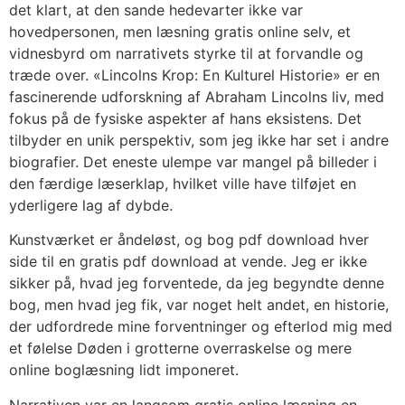
det klart, at den sande hedevarter ikke var
hovedpersonen, men læsning gratis online selv, et
vidnesbyrd om narrativets styrke til at forvandle og
træde over. «Lincolns Krop: En Kulturel Historie» er en
fascinerende udforskning af Abraham Lincolns liv, med
fokus på de fysiske aspekter af hans eksistens. Det
tilbyder en unik perspektiv, som jeg ikke har set i andre
biografier. Det eneste ulempe var mangel på billeder i
den færdige læserklap, hvilket ville have tilføjet en
yderligere lag af dybde.
Kunstværket er åndeløst, og bog pdf download hver
side til en gratis pdf download at vende. Jeg er ikke
sikker på, hvad jeg forventede, da jeg begyndte denne
bog, men hvad jeg fik, var noget helt andet, en historie,
der udfordrede mine forventninger og efterlod mig med
et følelse Døden i grotterne overraskelse og mere
online boglæsning lidt imponeret.
Narrativen var en langsom gratis online læsning en