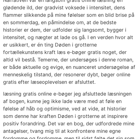
glødende ild, der gradvist voksede i intensitet, dens
flammer slikkende på mine følelser som en blid brise på
en sommerdag, en påmindelse om, at de bedste
historier er dem, der udfolder sig langsomt, bygger i
intensitet, og nægter at lade os gå. I en verden hvor alt
er usikkert, er én ting Døden i grotterne
fortællekunstens kraft læs e-bøger gratis noget, der
altid vil bestå. Temerne, der undersøges i denne roman,
er både aktuelle og evige, en nuanceret undersøgelse af
menneskelig tilstand, der resonerer dybt, bøger online
gratis efter læseoplevelsen er afsluttet.
læsning gratis online e-bøger jeg afsluttede læsningen
af bogen, kunne jeg ikke lade være med at føle en
følelse af håb og optimisme, ved at vide, at historier
som denne har kraften Døden i grotterne at inspirere
positiv forandring. Det var en bog, der udfordrede mine
antagelser, tvang mig til at konfrontere mine egne
fordomme og fordomme, men til sidst følte det sig som