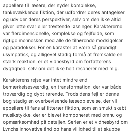
appellere til læsere, der nyder komplekse,
tankevækkende fiktion, der udfordrer deres antagelser
og udvider deres perspektiver, selv om den ikke altid
giver lette svar eller trøstende løsninger. Karaktererne
var flerdimensionelle, komplekse og fejlfulde, som
rigtige mennesker, med alle de tilhørende modsigelser
og paradokser. For en karakter at være så grundigt
usympatisk, og alligevel stadig formå at fremkalde en
stærk reaktion, er et vidnesbyrd om forfatterens
dygtighed, selv om det ikke helt resonerer med mig.
Karakterens rejse var intet mindre end
bemærkelsesværdig, en transformation, der var både
troværdig og dybt rørende. Trods dens fejl er denne
bog stadig en overbevisende læseoplevelse, der vil
appellere til fans af litterær fiktion, som en smukt skabt
musikstykke, der er blevet komponeret med omhu og
opmærksomhed på detaljen. Serien er et vidnesbyrd om
Lynchs innovative ånd og hans villighed til at skubbe