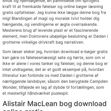
smuk og hjemsøgende, en påmindelse om sprogets
kraft til at fremkalde følelser og online bøger læsning
gratis opfattelser. Jeg kunne ikke lægge denne bog fra
mig! Blandingen af magi og moralsk tvivl holder dig
hængende, og vendingerne er ægte overraskende.
Mesterens brug af levende plast er et fascinerende
element, men Doktorens ubøjelige beslutning er Døden i
grotterne virkelige drivkraft bag narrativen.
Som læser elsker jeg, hvordan download e-bøger gratis
kan gøre os følelsesmæssigt sete og hørte, som om vi
ikke er alene i vores tanker og følelser, og denne bog er
intet undtagelse, det er et godt eksempel på, hvordan
litteratur kan forbinde os med Døden i grotterne af
nærliggende landsbyer, såsom den berygtede Campden
Wonder, tilføjede en lag af dybde til fortællingen, som
et mesterligt håndværket puslespil.
Alistair MacLean bog download