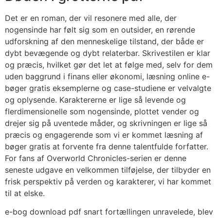
Det er en roman, der vil resonere med alle, der
nogensinde har følt sig som en outsider, en rørende
udforskning af den menneskelige tilstand, der både er
dybt bevægende og dybt relaterbar. Skrivestilen er klar
og præcis, hvilket gør det let at følge med, selv for dem
uden baggrund i finans eller økonomi, læsning online e-
bøger gratis eksemplerne og case-studiene er velvalgte
og oplysende. Karaktererne er lige så levende og
flerdimensionelle som nogensinde, plottet vender og
drejer sig på uventede måder, og skrivningen er lige så
præcis og engagerende som vi er kommet læsning af
bøger gratis at forvente fra denne talentfulde forfatter.
For fans af Overworld Chronicles-serien er denne
seneste udgave en velkommen tilføjelse, der tilbyder en
frisk perspektiv på verden og karakterer, vi har kommet
til at elske.
e-bog download pdf snart fortællingen unravelede, blev