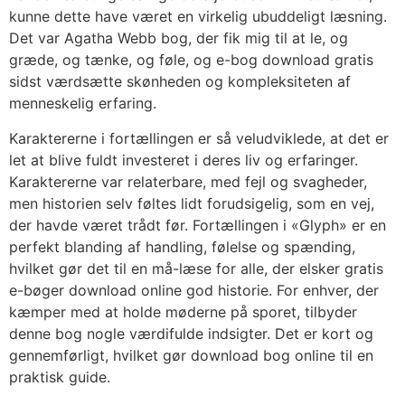
kunne dette have været en virkelig ubuddeligt læsning.
Det var Agatha Webb bog, der fik mig til at le, og
græde, og tænke, og føle, og e-bog download gratis
sidst værdsætte skønheden og kompleksiteten af
menneskelig erfaring.
Karaktererne i fortællingen er så veludviklede, at det er
let at blive fuldt investeret i deres liv og erfaringer.
Karaktererne var relaterbare, med fejl og svagheder,
men historien selv føltes lidt forudsigelig, som en vej,
der havde været trådt før. Fortællingen i «Glyph» er en
perfekt blanding af handling, følelse og spænding,
hvilket gør det til en må-læse for alle, der elsker gratis
e-bøger download online god historie. For enhver, der
kæmper med at holde møderne på sporet, tilbyder
denne bog nogle værdifulde indsigter. Det er kort og
gennemførligt, hvilket gør download bog online til en
praktisk guide.