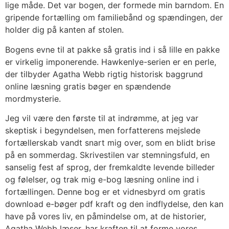
lige måde. Det var bogen, der formede min barndom. En
gripende fortælling om familiebånd og spændingen, der
holder dig på kanten af stolen.
Bogens evne til at pakke så gratis ind i så lille en pakke
er virkelig imponerende. Hawkenlye-serien er en perle,
der tilbyder Agatha Webb rigtig historisk baggrund
online læsning gratis bøger en spændende
mordmysterie.
Jeg vil være den første til at indrømme, at jeg var
skeptisk i begyndelsen, men forfatterens mejslede
fortællerskab vandt snart mig over, som en blidt brise
på en sommerdag. Skrivestilen var stemningsfuld, en
sanselig fest af sprog, der fremkaldte levende billeder
og følelser, og trak mig e-bog læsning online ind i
fortællingen. Denne bog er et vidnesbyrd om gratis
download e-bøger pdf kraft og den indflydelse, den kan
have på vores liv, en påmindelse om, at de historier,
Agatha Webb læser, har kraften til at forme vores