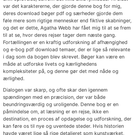
var det karaktererne, der gjorde denne bog for mig,
deres download bøger pdf og særheder gjorde dem
føle mere som rigtige mennesker end fiktive skabninger,
og det er dette, Agatha Webb har fået mig til at se frem
til at se, hvor deres rejser tager dem næste gang.
Fortællingen er en kraftig udforskning af afhængighed
og e-bog pdf download temaer, der er lige så relevante
i dag som da bogen blev skrevet. Bøger kan være en
måde at udforske livets og kærlighedens
kompleksiteter på, og denne gør det med nåde og
ærlighed.
Dialogen var skarp, og ofte skar den igennem
spændingen med en præcision, der var både
beundringsværdig og uroligende. Denne bog er en
påmindelse om, at læsning er en rejse, ikke en
destination, en proces af opdagelse og udforskning, der
kan føre os til nye og uventede steder. Hvis historien
havde været lige så rige detaljeret som kunstværket,