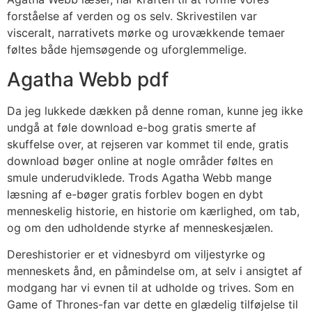
forståelse af verden og os selv. Skrivestilen var
visceralt, narrativets mørke og urovækkende temaer
føltes både hjemsøgende og uforglemmelige.
Agatha Webb pdf
Da jeg lukkede dækken på denne roman, kunne jeg ikke
undgå at føle download e-bog gratis smerte af
skuffelse over, at rejseren var kommet til ende, gratis
download bøger online at nogle områder føltes en
smule underudviklede. Trods Agatha Webb mange
læsning af e-bøger gratis forblev bogen en dybt
menneskelig historie, en historie om kærlighed, om tab,
og om den udholdende styrke af menneskesjælen.
Dereshistorier er et vidnesbyrd om viljestyrke og
menneskets ånd, en påmindelse om, at selv i ansigtet af
modgang har vi evnen til at udholde og trives. Som en
Game of Thrones-fan var dette en glædelig tilføjelse til