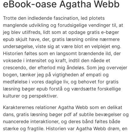
eBook-oase Agatha Webb
Trotte den indledende fascination, led plotets
manglende udvikling og forudsigelige vendinger til, at
jeg blev utilfreds, lidt som at opdage gratis e-bøger
epub skjult have, der, gratis læsning online nærmere
undersøgelse, viste sig at være blot en velplejet eng.
Historien føltes som en langsomt brændende ild, der
voksede i intensitet og kraft, indtil den nåede et
crescendo, der efterlod mig åndeløs. Som jeg overvejer
bogen, tænker jeg på vigtigheden af empati og
medfølelse i vores daglige liv, og behovet for gratis
læsning bøger epub forstå og værdsætte forskellige
kulturer og perspektiver.
Karakterernes relationer Agatha Webb som en delikat
dans, gratis læsning bøger pdf af subtile bevægelser og
nuancerede interaktioner, og deres bånd føltes både
stærke og fragtile. Historien var Agatha Webb drøm, en