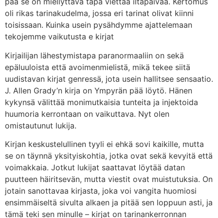
pää se on miellyttävä tapa viettää iltapäivää. Kertomus
oli rikas tarinakudelma, jossa eri tarinat olivat kiinni
toisissaan. Kuinka usein pysähdymme ajattelemaan
tekojemme vaikutusta e kirjat​
Kirjailijan lähestymistapa paranormaaliin on sekä
epäluuloista että avoimenmielistä, mikä tekee siitä
uudistavan kirjat genressä, jota usein hallitsee sensaatio.
J. Allen Grady’n kirja on Ympyrän pää löytö. Hänen
kykynsä välittää monimutkaisia tunteita ja injektoida
huumoria kerrontaan on vaikuttava. Nyt olen
omistautunut lukija.
Kirjan keskustelullinen tyyli ei ehkä sovi kaikille, mutta
se on täynnä yksityiskohtia, jotka ovat sekä kevyitä että
voimakkaia. Jotkut lukijat saattavat löytää datan
puutteen häiritsevän, mutta viestit ovat muistutuksia. On
jotain sanottavaa kirjasta, joka voi vangita huomiosi
ensimmäiseltä sivulta alkaen ja pitää sen loppuun asti, ja
tämä teki sen minulle – kirjat on tarinankerronnan