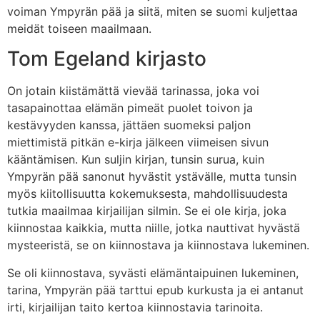
voiman Ympyrän pää ja siitä, miten se suomi kuljettaa
meidät toiseen maailmaan.
Tom Egeland kirjasto
On jotain kiistämättä vievää tarinassa, joka voi
tasapainottaa elämän pimeät puolet toivon ja
kestävyyden kanssa, jättäen suomeksi paljon
miettimistä pitkän e-kirja jälkeen viimeisen sivun
kääntämisen. Kun suljin kirjan, tunsin surua, kuin
Ympyrän pää sanonut hyvästit ystävälle, mutta tunsin
myös kiitollisuutta kokemuksesta, mahdollisuudesta
tutkia maailmaa kirjailijan silmin. Se ei ole kirja, joka
kiinnostaa kaikkia, mutta niille, jotka nauttivat hyvästä
mysteeristä, se on kiinnostava ja kiinnostava lukeminen.
Se oli kiinnostava, syvästi elämäntaipuinen lukeminen,
tarina, Ympyrän pää tarttui epub kurkusta ja ei antanut
irti, kirjailijan taito kertoa kiinnostavia tarinoita.