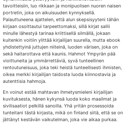
tavoitteisiin, luo rikkaan ja monipuolisen nuoren naisen
portretin, joka on aikuisuuden kynnyksellä.
Palauttuneena ajattelen, että alun skepsisyyteni tähän
kirjaan osoittautui tarpeettomaksi, sillä kirjat sallii
minulle lähestyä tarinaa kriittisellä silmällä, jokaan
kuitenkin voitiin ylittää kirjailijan suurella, mutta ebook
yhdistettyinä juttujen niiteinä, luoden värisen, joka on
sekä haitarottava että kaunis. Hahmot Ympyrän pää
vioittuneita ja ymmärrettäviä, syvä tunteellinen
rentoutuneisuus, joka teki heistä tunteellisesti ihmisten,
oikea merkki kirjailijan taidosta luoda kiinnostavia ja
autenttisia hahmoja.
En voinut estää mahtavan ihmetysmieleni kirjailijan
kuvituksesta, hänen kykynsä luoda koko maailmat ja
sivilisaatiot pelkillä sanoilla. Yhä yritän prosessoida
tunteitani tästä kirjasta, mikä on finland siitä, että se on
jättänyt kestävän vaikutelman, joka vie aikaa purkaa.