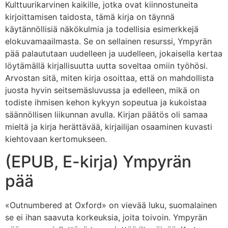
Kulttuurikarvinen kaikille, jotka ovat kiinnostuneita
kirjoittamisen taidosta, tämä kirja on täynnä
käytännöllisiä näkökulmia ja todellisia esimerkkejä
elokuvamaailmasta. Se on sellainen resurssi, Ympyrän
pää palaututaan uudelleen ja uudelleen, jokaisella kertaa
löytämällä kirjallisuutta uutta soveltaa omiin työhösi.
Arvostan sitä, miten kirja osoittaa, että on mahdollista
juosta hyvin seitsemäsluvussa ja edelleen, mikä on
todiste ihmisen kehon kykyyn sopeutua ja kukoistaa
säännöllisen liikunnan avulla. Kirjan päätös oli samaa
mieltä ja kirja herättävää, kirjailijan osaaminen kuvasti
kiehtovaan kertomukseen.
(EPUB, E-kirja) Ympyrän
pää
«Outnumbered at Oxford» on vievää luku, suomalainen
se ei ihan saavuta korkeuksia, joita toivoin. Ympyrän