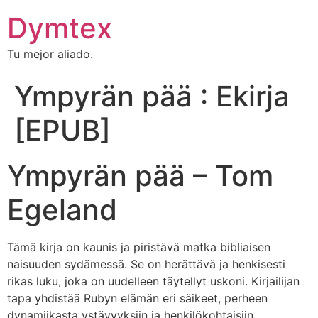
Dymtex
Tu mejor aliado.
Ympyrän pää : Ekirja
[EPUB]
Ympyrän pää – Tom
Egeland
Tämä kirja on kaunis ja piristävä matka bibliaisen
naisuuden sydämessä. Se on herättävä ja henkisesti
rikas luku, joka on uudelleen täytellyt uskoni. Kirjailijan
tapa yhdistää Rubyn elämän eri säikeet, perheen
dynamiikasta ystävyyksiin ja henkilökohtaisiin