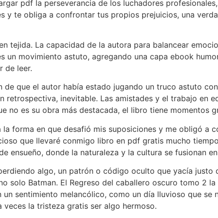
cargar pdf la perseverancia de los luchadores profesionale
es y te obliga a confrontar tus propios prejuicios, una ver
bien tejida. La capacidad de la autora para balancear emoci
 es un movimiento astuto, agregando una capa ebook humor y
r de leer.
ión de que el autor había estado jugando un truco astuto c
retrospectiva, inevitable. Las amistades y el trabajo en eq
e no es su obra más destacada, el libro tiene momentos gr
na la forma en que desafió mis suposiciones y me obligó a co
cioso que llevaré conmigo libro en pdf gratis mucho tiem
 ensueño, donde la naturaleza y la cultura se fusionan en 
rdiendo algo, un patrón o código oculto que yacía justo de
o solo Batman. El Regreso del caballero oscuro tomo 2 la h
con un sentimiento melancólico, como un día lluvioso que s
 veces la tristeza gratis ser algo hermoso.