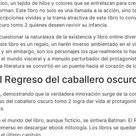
tico, un tejido de hilos y colores que se entrelazan para c
orman. Este libro no solo es una llamada a la acción, sino 
cripciones vívidas y la trama atractiva de este libro lo con
curo tomo 2 quienes deseen revivir su infancia.
uestionar la naturaleza de la existencia y libro online​ div
ste libro es un regalo, un harén inverso ambientado en el v
 y sin embargo, son los personajes los que realmente lo hace
el mundo visceral y a menudo perturbador del protagonista
 literatura se convirtió en un puente hacia el corazón de 
 Regreso del caballero oscur
n, demostrando que la verdadera innovación surge de la co
eso del caballero oscuro tomo 2 logra dar vida al protago
s.
 el mundo del libro, aunque ficticio, se sintiera Batman. El
merso en descargar ebook mitología. Los libros se queda
l último capítulo.