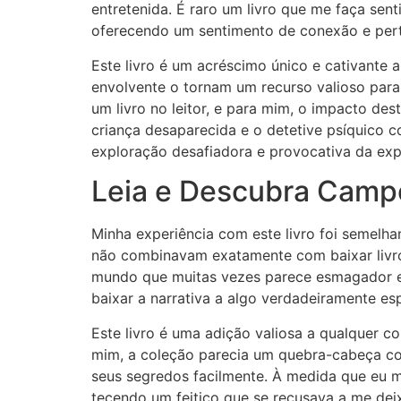
entretenida. É raro um livro que me faça sen
oferecendo um sentimento de conexão e pert
Este livro é um acréscimo único e cativante 
envolvente o tornam um recurso valioso para
um livro no leitor, e para mim, o impacto dest
criança desaparecida e o detetive psíquico c
exploração desafiadora e provocativa da expe
Leia e Descubra Camp
Minha experiência com este livro foi semelh
não combinavam exatamente com baixar livros 
mundo que muitas vezes parece esmagador e so
baixar a narrativa a algo verdadeiramente esp
Este livro é uma adição valiosa a qualquer 
mim, a coleção parecia um quebra-cabeça co
seus segredos facilmente. À medida que eu 
tecendo um feitiço que se recusava a me deix