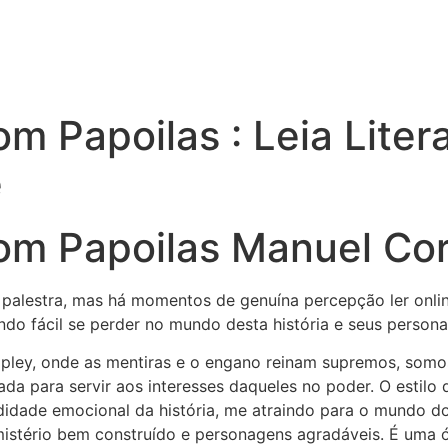
 Papoilas : Leia Litera
e
m Papoilas Manuel Co
palestra, mas há momentos de genuína percepção ler online
ando fácil se perder no mundo desta história e seus personag
ley, onde as mentiras e o engano reinam supremos, somo
da para servir aos interesses daqueles no poder. O estilo 
ndidade emocional da história, me atraindo para o mundo d
mistério bem construído e personagens agradáveis. É uma ó