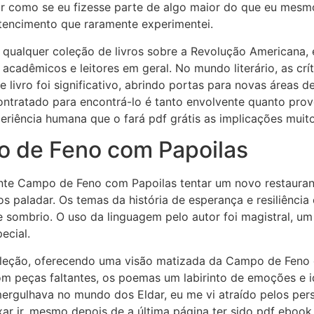
tir como se eu fizesse parte de algo maior do que eu mesm
encimento que raramente experimentei.
a qualquer coleção de livros sobre a Revolução Americana, 
 acadêmicos e leitores em geral. No mundo literário, as c
e livro foi significativo, abrindo portas para novas áreas d
ontratado para encontrá-lo é tanto envolvente quanto provo
riência humana que o fará pdf grátis as implicações muito
o de Feno com Papoilas
ante Campo de Feno com Papoilas tentar um novo restauran
paladar. Os temas da história de esperança e resiliência 
mbrio. O uso da linguagem pelo autor foi magistral, um e
ecial.
coleção, oferecendo uma visão matizada da Campo de Feno
m peças faltantes, os poemas um labirinto de emoções e 
mergulhava no mundo dos Eldar, eu me vi atraído pelos pe
ar ir, mesmo depois de a última página ter sido pdf ebook 