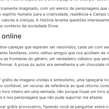
ricamente imaginado, com um elenco de personagens que s
 espírito humano para a criatividade, resiliência e Campo
alores e crenças. A história levanta questões interessant
no contexto da sociedade Drow.
 online
ra-cabeças que esperam ser resolvidos, cada um com seus
nte familiares, como velhos amigos que nos acolhem de v
u as fronteiras do gênero, um verdadeiro clássico que ser
sformar. A prosa do autor era semelhante a um chocolate ri
f grátis de imagens vívidas e simbolismo, uma tapeçaria ri
ro confiável, um recurso de referência ao qual retorno co
 livro inteiro em uma sentada, não porque fosse um livro 
tis e nos personagens que não pude suportar me afastar.
xar grátis provocativo, fazendo você se perguntar sobre o