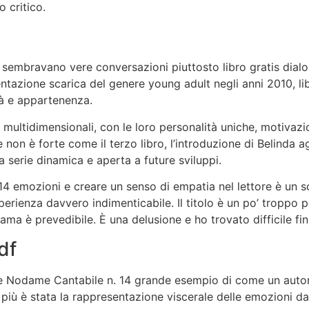
o critico.
i, sembravano vere conversazioni piuttosto libro gratis dialo
tazione scarica del genere young adult negli anni 2010, lib
tà e appartenenza.
multidimensionali, con le loro personalità uniche, motivazio
non è forte come il terzo libro, l’introduzione di Belinda ag
 serie dinamica e aperta a future sviluppi.
4 emozioni e creare un senso di empatia nel lettore è un sc
perienza davvero indimenticabile. Il titolo è un po’ troppo p
ma è prevedibile. È una delusione e ho trovato difficile fini
df
è Nodame Cantabile n. 14 grande esempio di come un autor
di più è stata la rappresentazione viscerale delle emozioni da 