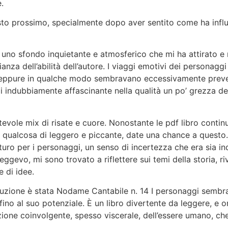
.
to prossimo, specialmente dopo aver sentito come ha infl
 uno sfondo inquietante e atmosferico che mi ha attirato e
nza dell’abilità dell’autore. I viaggi emotivi dei personaggi
 eppure in qualche modo sembravano eccessivamente prevedi
 di indubbiamente affascinante nella qualità un po’ grezza de
ntevole mix di risate e cuore. Nonostante le pdf libro continu
r qualcosa di leggero e piccante, date una chance a questo
turo per i personaggi, un senso di incertezza che era sia in
ggevo, mi sono trovato a riflettere sui temi della storia, r
 di idee.
cuzione è stata Nodame Cantabile n. 14 I personaggi sembr
fino al suo potenziale. È un libro divertente da leggere, e o
zione coinvolgente, spesso viscerale, dell’essere umano, che