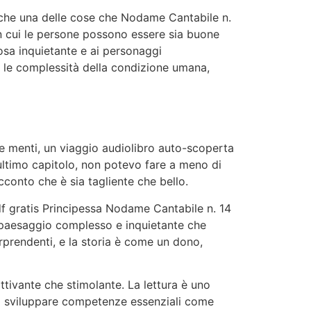
o che una delle cose che Nodame Cantabile n.
in cui le persone possono essere sia buone
rosa inquietante e ai personaggi
o e le complessità della condizione umana,
re menti, un viaggio audiolibro auto-scoperta
ltimo capitolo, non potevo fare a meno di
cconto che è sia tagliente che bello.
df gratis Principessa Nodame Cantabile n. 14
 paesaggio complesso e inquietante che
rprendenti, e la storia è come un dono,
ttivante che stimolante. La lettura è uno
 a sviluppare competenze essenziali come