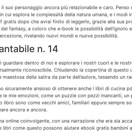
o il suo personaggio ancora più relazionabile e caro. Pens
 in cui esplora le complessità della natura umana, e i modi 
f gratis dopo che avrai finito di leggerlo, grazie alla sua p
n del fantasy, a coloro che e-book le possibilità dell’ignot
ercezione, rivelando nuovi mondi e nuove possibilità.
antabile n. 14
 guardare dentro di noi e esplorare i nostri cuori e le nost
salmente riconoscibile. Chiudendo la copertina di questo u
 maestosa della satira da parte dell’autore, tessendo un ra
o sicuramente ansioso di ottenere anche i libri di cucina p
re le mie emozioni, come un puzzle con pezzi mancanti, un
o libro sono come vecchi amici, familiari eppure sempre so
rnare ancora e ancora.
na online coinvolgente, con una narrazione che era sia acca
 e libri come questo possono aiutare ebook gratis bambini