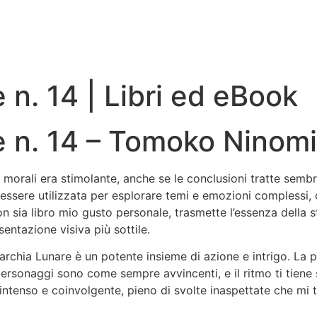
n. 14 | Libri ed eBook
 n. 14 – Tomoko Ninom
i morali era stimolante, anche se le conclusioni tratte sem
sere utilizzata per esplorare temi e emozioni complessi, da
on sia libro mio gusto personale, trasmette l’essenza della 
entazione visiva più sottile.
rchia Lunare è un potente insieme di azione e intrigo. La pd
I personaggi sono come sempre avvincenti, e il ritmo ti tiene s
ntenso e coinvolgente, pieno di svolte inaspettate che mi 