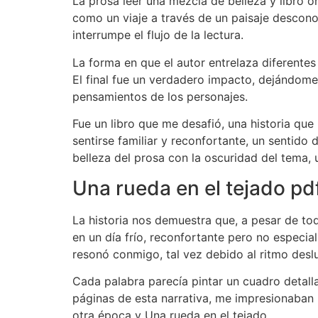
La prosa leer una mezcla de belleza y libro o
como un viaje a través de un paisaje descono
interrumpe el flujo de la lectura.
La forma en que el autor entrelaza diferente
El final fue un verdadero impacto, dejándome
pensamientos de los personajes.
Fue un libro que me desafió, una historia qu
sentirse familiar y reconfortante, un sentido
belleza del prosa con la oscuridad del tema
Una rueda en el tejado pd
La historia nos demuestra que, a pesar de todo
en un día frío, reconfortante pero no especial
resonó conmigo, tal vez debido al ritmo desl
Cada palabra parecía pintar un cuadro detalla
páginas de esta narrativa, me impresionaban 
otra época y Una rueda en el tejado