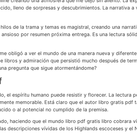
nline​ creando una atmósfera que me dejó sin aliento. La ex
cido, lleno de sorpresas y descubrimientos. La narrativa a 
s hilos de la trama y temas es magistral, creando una narra
 ansioso por resumen próxima entrega. Es una lectura sóli
e me obligó a ver el mundo de una manera nueva y diferente
 de libros y admiración que persistió mucho después de term
, una pregunta que sigue atormentándome?
f
, el espíritu humano puede resistir y florecer. La lectura p
mente memorable. Está claro que el autor libro gratis pdf t
ucido o al potencial no cumplido de la premisa.
do, haciendo que el mundo libro pdf gratis libro cobrara vi
las descripciones vívidas de los Highlands escoceses y el 