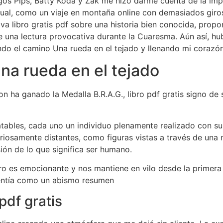
gos Pips, Batty Koda y Zak me hizo darme cuenta de la impo
igual, como un viaje en montaña online con demasiados giro
iva libro gratis pdf sobre una historia bien conocida, pro
e una lectura provocativa durante la Cuaresma. Aún así, 
ando el camino Una rueda en el tejado y llenando mi coraz
na rueda en el tejado
 ganado la Medalla B.R.A.G., libro pdf gratis signo de su
atables, cada uno un individuo plenamente realizado con su
riosamente distantes, como figuras vistas a través de una 
ión de lo que significa ser humano.
o es emocionante y nos mantiene en vilo desde la primera p
 sentía como un abismo resumen
pdf gratis