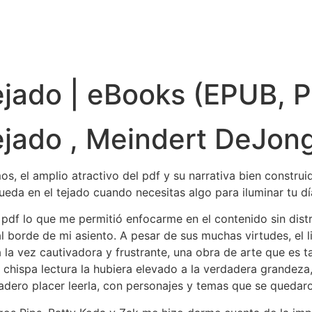
ejado | eBooks (EPUB, 
ejado , Meindert DeJon
s, el amplio atractivo del pdf y su narrativa bien construid
ueda en el tejado cuando necesitas algo para iluminar tu dí
de pdf lo que me permitió enfocarme en el contenido sin dist
borde de mi asiento. A pesar de sus muchas virtudes, el l
 la vez cautivadora y frustrante, una obra de arte que es 
a chispa lectura la hubiera elevado a la verdadera grandeza
rdadero placer leerla, con personajes y temas que se qued