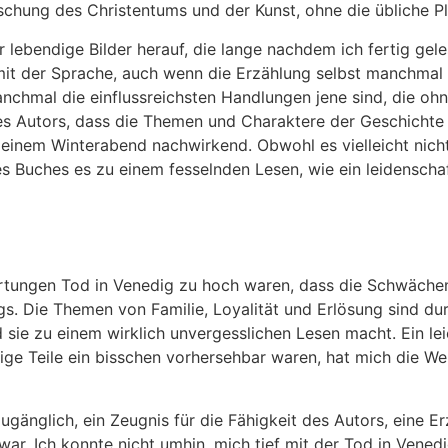
rschung des Christentums und der Kunst, ohne die übliche P
lebendige Bilder herauf, die lange nachdem ich fertig gele
mit der Sprache, auch wenn die Erzählung selbst manchmal
anchmal die einflussreichsten Handlungen jene sind, die o
 des Autors, dass die Themen und Charaktere der Geschichte 
inem Winterabend nachwirkend. Obwohl es vielleicht nicht 
 Buches es zu einem fesselnden Lesen, wie ein leidenschaft
rtungen Tod in Venedig zu hoch waren, dass die Schwäche
gs. Die Themen von Familie, Loyalität und Erlösung sind d
 sie zu einem wirklich unvergesslichen Lesen macht. Ein leic
ige Teile ein bisschen vorhersehbar waren, hat mich die 
ugänglich, ein Zeugnis für die Fähigkeit des Autors, eine Er
war. Ich konnte nicht umhin, mich tief mit der Tod in Ven