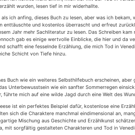
rzählt wurden, lesen tief in mir widerhallte.
 als ich anfing, dieses Buch zu lesen, aber was ich bekam, 
n enttäuschte und kostenlos überrascht und erfreut zurück
diesem Jahr mehr Sachliteratur zu lesen. Das Schreiben kam
nnoch gab es einige wertvolle Einblicke, die hier und da v
d schafft eine fesselnde Erzählung, die mich Tod in Venedi
eiche Schicht von Tiefe hinzu.
es Buch wie ein weiteres Selbsthilfebuch erscheinen, aber 
n das Unterbewusstsein wie ein sanfter Sommerregen einsicke
 führte mich auf eine wilde Jagd durch eine Welt des Wun
ese ist ein perfektes Beispiel dafür, kostenlose eine Erzäh
hlten sich die Charaktere manchmal eindimensional an, mang
nzigartige Mischung aus Geschichte und Erzählkunst schätzen
a, mit sorgfältig gestalteten Charakteren und Tod in Vened