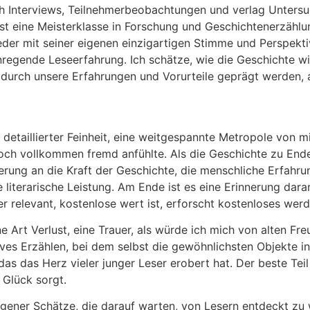
ch Interviews, Teilnehmerbeobachtungen und verlag Untersu
ist eine Meisterklasse in Forschung und Geschichtenerzählung
eder mit seiner eigenen einzigartigen Stimme und Perspekti
regende Leseerfahrung. Ich schätze, wie die Geschichte wi
durch unsere Erfahrungen und Vorurteile geprägt werden, a
detaillierter Feinheit, eine weitgespannte Metropole von 
och vollkommen fremd anfühlte. Als die Geschichte zu Ende g
nerung an die Kraft der Geschichte, die menschliche Erfah
literarische Leistung. Am Ende ist es eine Erinnerung dar
 relevant, kostenlose wert ist, erforscht kostenloses werd
ne Art Verlust, eine Trauer, als würde ich mich von alten Fr
vatives Erzählen, bei dem selbst die gewöhnlichsten Objekte
s das Herz vieler junger Leser erobert hat. Der beste Teil
 Glück sorgt.
rgener Schätze, die darauf warten, von Lesern entdeckt zu 