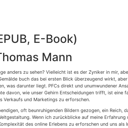
(EPUB, E-Book)
 Thomas Mann
e anders zu sehen? Vielleicht ist es der Zyniker in mir, abe
 Gemälde buch das bei ersten Blick überzeugend wirkt, abe
en, was darunter liegt. PFCs direkt und unumwundener Ansa
te davon, wie unser Gehirn Entscheidungen trifft, ist eine f
s Verkaufs und Marketings zu erforschen.
 lebendigen, oft beunruhigenden Bildern gezogen, ein Reich, 
Weltgestaltung. Wenn ich zurückblicke auf meine Erfahrung 
mplexität des online Erlebens zu erforschen und uns als I