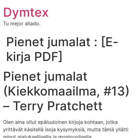
Dymtex
Tu mejor aliado.
Pienet jumalat : [E-
kirja PDF]
Pienet jumalat
(Kiekkomaailma, #13)
– Terry Pratchett
Olen aina ollut epäluuloinen kirjoja kohtaan, jotka
yrittävät käsitellä isoja kysymyksiä, mutta tämä yllätti
minut ajatuksellisella ja monipuolisella