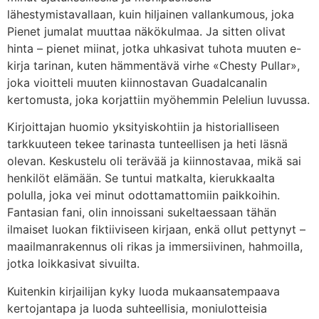
lähestymistavallaan, kuin hiljainen vallankumous, joka
Pienet jumalat muuttaa näkökulmaa. Ja sitten olivat
hinta – pienet miinat, jotka uhkasivat tuhota muuten e-
kirja tarinan, kuten hämmentävä virhe «Chesty Pullar»,
joka vioitteli muuten kiinnostavan Guadalcanalin
kertomusta, joka korjattiin myöhemmin Peleliun luvussa.
Kirjoittajan huomio yksityiskohtiin ja historialliseen
tarkkuuteen tekee tarinasta tunteellisen ja heti läsnä
olevan. Keskustelu oli terävää ja kiinnostavaa, mikä sai
henkilöt elämään. Se tuntui matkalta, kierukkaalta
polulla, joka vei minut odottamattomiin paikkoihin.
Fantasian fani, olin innoissani sukeltaessaan tähän
ilmaiset luokan fiktiiviseen kirjaan, enkä ollut pettynyt –
maailmanrakennus oli rikas ja immersiivinen, hahmoilla,
jotka loikkasivat sivuilta.
Kuitenkin kirjailijan kyky luoda mukaansatempaava
kertojantapa ja luoda suhteellisia, moniulotteisia