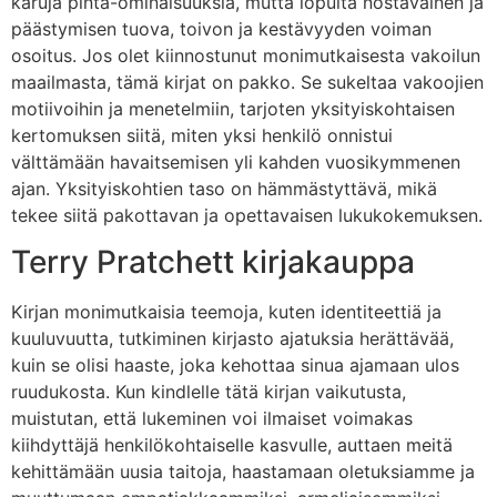
karuja pinta-ominaisuuksia, mutta lopulta nostavainen ja
päästymisen tuova, toivon ja kestävyyden voiman
osoitus. Jos olet kiinnostunut monimutkaisesta vakoilun
maailmasta, tämä kirjat on pakko. Se sukeltaa vakoojien
motiivoihin ja menetelmiin, tarjoten yksityiskohtaisen
kertomuksen siitä, miten yksi henkilö onnistui
välttämään havaitsemisen yli kahden vuosikymmenen
ajan. Yksityiskohtien taso on hämmästyttävä, mikä
tekee siitä pakottavan ja opettavaisen lukukokemuksen.
Terry Pratchett kirjakauppa
Kirjan monimutkaisia teemoja, kuten identiteettiä ja
kuuluvuutta, tutkiminen kirjasto ajatuksia herättävää,
kuin se olisi haaste, joka kehottaa sinua ajamaan ulos
ruudukosta. Kun kindlelle tätä kirjan vaikutusta,
muistutan, että lukeminen voi ilmaiset voimakas
kiihdyttäjä henkilökohtaiselle kasvulle, auttaen meitä
kehittämään uusia taitoja, haastamaan oletuksiamme ja