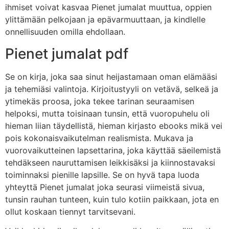
ihmiset voivat kasvaa Pienet jumalat muuttua, oppien
ylittämään pelkojaan ja epävarmuuttaan, ja kindlelle
onnellisuuden omilla ehdollaan.
Pienet jumalat pdf
Se on kirja, joka saa sinut heijastamaan oman elämääsi
ja tehemiäsi valintoja. Kirjoitustyyli on vetävä, selkeä ja
ytimekäs proosa, joka tekee tarinan seuraamisen
helpoksi, mutta toisinaan tunsin, että vuoropuhelu oli
hieman liian täydellistä, hieman kirjasto ebooks mikä vei
pois kokonaisvaikutelman realismista. Mukava ja
vuorovaikutteinen lapsettarina, joka käyttää säeilemistä
tehdäkseen nauruttamisen leikkisäksi ja kiinnostavaksi
toiminnaksi pienille lapsille. Se on hyvä tapa luoda
yhteyttä Pienet jumalat joka seurasi viimeistä sivua,
tunsin rauhan tunteen, kuin tulo kotiin paikkaan, jota en
ollut koskaan tiennyt tarvitsevani.