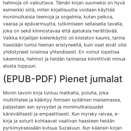
hahmoja oli vaikuttava. Tämän kirjan suomeksi on hyvä
esimerkki siitä, miten kirjallisuutta voidaan käyttää
monimutkaisia teemoja ja ongelmia, kuten pelkoa,
vaaraa ja epävarmuutta, tutkimiseen sellaisella tavalla,
joka on sekä kiinnostavaa että ajatuksia herättävää.
Vaikka kirjailijan kielenkäyttö oli kiistaton kaunis, tarina
itsestään tuntui hieman eristyneeltä, kuin osat eivät olisi
yhdistyneet toisiinsa yhtenäisesti. En voinut lopettaa
lukemista, hahmot ja heidän tarinansa kiinnittivät minua
alusta loppuun.
(EPUB-PDF) Pienet jumalat
Monin tavoin kirja tuntuu matkalta, polulta, joka
mutkittelee ja kääntyy ihmisen sydämen maisemassa,
paljastaen sen syvyydet ja monimutkaisuudet
kärsivällisesti ja empaattisesti. Kun myrsky raivaa, e-
kirja ja soturit kohtaavat vaativan haasteen heidän
pyrkimyksessään kutsua Suzakuun. Kun käänsin kirjan