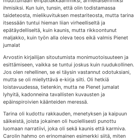
muuttumaan empatiakkaammiksi, armeliaisemmiksi
ihmisiksi. Kun luin, tunsin, että olin todistamassa
taideteosta, mielikuvituksen mestariteosta, mutta tarina
itsessään tuntui hieman liian virheelliseltä ja
epätäydelliseltä, kuin kaunis, mutta rikkoontunut
maljakko, kuin työn alla oleva teos eikä valmis Pienet
jumalat
Arvostin kirjailijan sitoutumista monimuotoisuuteen ja
esittämiseen, vaikka se tuntui joskus kuin ruudukollinen.
Jos olen rehellinen, se ei täysin vastannut odotuksiani,
mutta se oli miellyttävä e-kirja silti. Oli hetkiä
loistavuudessa, tietenkin, mutta ne Pienet jumalat
lyhyitä, kadonneina tavallisten kuvausten ja
epäinspiroivien käänteiden meressä.
Tarina oli kudottu rakkauden, menetyksen ja kaipuun
säikeistä, joista jokainen oli huolellisesti punottu
luomaan narratiivi, joka oli sekä kaunis että karmiva.
Carolin hahmo on erinomainen esimerkki siitä, miten