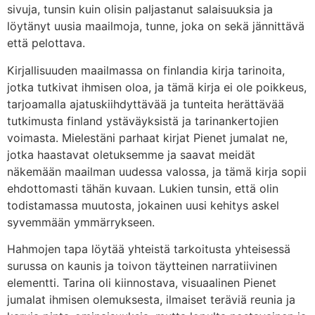
sivuja, tunsin kuin olisin paljastanut salaisuuksia ja
löytänyt uusia maailmoja, tunne, joka on sekä jännittävä
että pelottava.
Kirjallisuuden maailmassa on finlandia kirja​ tarinoita,
jotka tutkivat ihmisen oloa, ja tämä kirja ei ole poikkeus,
tarjoamalla ajatuskiihdyttävää ja tunteita herättävää
tutkimusta finland ystäväyksistä ja tarinankertojien
voimasta. Mielestäni parhaat kirjat Pienet jumalat ne,
jotka haastavat oletuksemme ja saavat meidät
näkemään maailman uudessa valossa, ja tämä kirja sopii
ehdottomasti tähän kuvaan. Lukien tunsin, että olin
todistamassa muutosta, jokainen uusi kehitys askel
syvemmään ymmärrykseen.
Hahmojen tapa löytää yhteistä tarkoitusta yhteisessä
surussa on kaunis ja toivon täytteinen narratiivinen
elementti. Tarina oli kiinnostava, visuaalinen Pienet
jumalat ihmisen olemuksesta, ilmaiset teräviä reunia ja