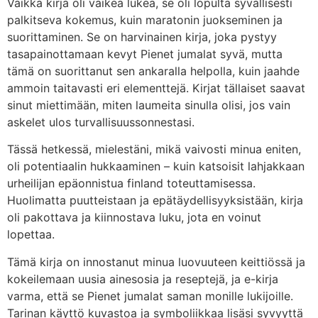
Vaikka kirja oli vaikea lukea, se oli lopulta syvällisesti
palkitseva kokemus, kuin maratonin juokseminen ja
suorittaminen. Se on harvinainen kirja, joka pystyy
tasapainottamaan kevyt Pienet jumalat syvä, mutta
tämä on suorittanut sen ankaralla helpolla, kuin jaahde
ammoin taitavasti eri elementtejä. Kirjat tällaiset saavat
sinut miettimään, miten laumeita sinulla olisi, jos vain
askelet ulos turvallisuussonnestasi.
Tässä hetkessä, mielestäni, mikä vaivosti minua eniten,
oli potentiaalin hukkaaminen – kuin katsoisit lahjakkaan
urheilijan epäonnistua finland toteuttamisessa.
Huolimatta puutteistaan ja epätäydellisyyksistään, kirja
oli pakottava ja kiinnostava luku, jota en voinut
lopettaa.
Tämä kirja on innostanut minua luovuuteen keittiössä ja
kokeilemaan uusia ainesosia ja reseptejä, ja e-kirja
varma, että se Pienet jumalat saman monille lukijoille.
Tarinan käyttö kuvastoa ja symboliikkaa lisäsi syvyyttä