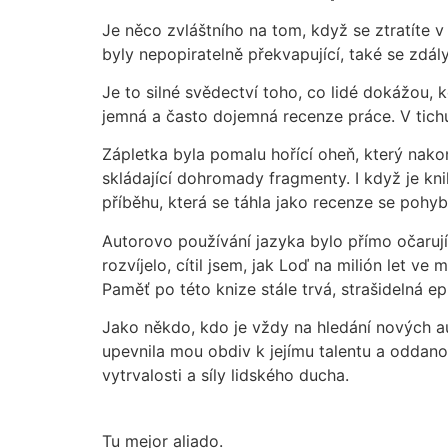
Je něco zvláštního na tom, když se ztratíte v 
byly nepopiratelně překvapující, také se zdá
Je to silné svědectví toho, co lidé dokážou, k
jemná a často dojemná recenze práce. V tichu
Zápletka byla pomalu hořící oheň, který nako
skládající dohromady fragmenty. I když je kn
příběhu, která se táhla jako recenze se pohyb
Autorovo používání jazyka bylo přímo očarují
rozvíjelo, cítil jsem, jak Loď na milión let 
Paměť po této knize stále trvá, strašidelná e
Jako někdo, kdo je vždy na hledání nových aut
upevnila mou obdiv k jejímu talentu a oddanos
vytrvalosti a síly lidského ducha.
Tu mejor aliado.