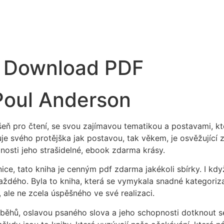
 | Download PDF
 Poul Anderson
ň pro čtení, se svou zajímavou tematikou a postavami, k
e svého protějška jak postavou, tak věkem, je osvěžující z
osti jeho strašidelné, ebook zdarma krásy.
ice, tato kniha je cenným pdf zdarma jakékoli sbírky. I kd
každého. Byla to kniha, která se vymykala snadné kategoriza
 ale ne zcela úspěšného ve své realizaci.
ěhů, oslavou psaného slova a jeho schopnosti dotknout se 