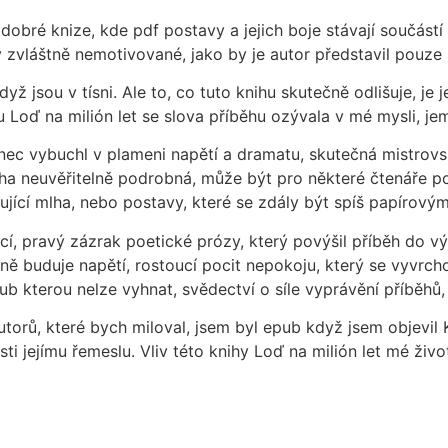
dobré knize, kde pdf postavy a jejich boje stávají součástí 
ly zvláštně nemotivované, jako by je autor představil pouz
dyž jsou v tísni. Ale to, co tuto knihu skutečně odlišuje, je
 Loď na milión let se slova příběhu ozývala v mé mysli, j
nec vybuchl v plameni napětí a dramatu, skutečná mistrovsk
iha neuvěřitelně podrobná, může být pro některé čtenáře p
ující mlha, nebo postavy, které se zdály být spíš papírovým
cí, pravý zázrak poetické prózy, který povýšil příběh do v
ve mně buduje napětí, rostoucí pocit nepokoju, který se vyvr
pub kterou nelze vyhnat, svědectví o síle vyprávění příběhů
orů, které bych miloval, jsem byl epub když jsem objevil Kr
ti jejímu řemeslu. Vliv této knihy Loď na milión let mé živ