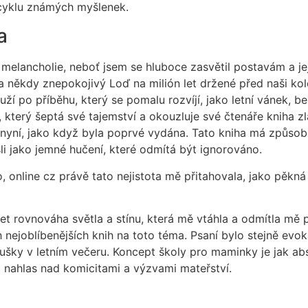
 cyklu známých myšlenek.
a
la melancholie, neboť jsem se hluboce zasvětil postavám a jej
někdy znepokojivý Loď na milión let držené před naši kolekt
touží po příběhu, který se pomalu rozvíjí, jako letní vánek
 který šeptá své tajemství a okouzluje své čtenáře kniha z
livá nyní, jako když byla poprvé vydána. Tato kniha má způso
li jako jemné hučení, které odmítá být ignorováno.
o, online cz právě tato nejistota mě přitahovala, jako pěkn
let rovnováha světla a stínu, která mě vtáhla a odmítla mě p
nejoblíbenějších knih na toto téma. Psaní bylo stejně evoka
ušky v letním večeru. Koncept školy pro maminky je jak absur
 nahlas nad komicitami a výzvami mateřství.