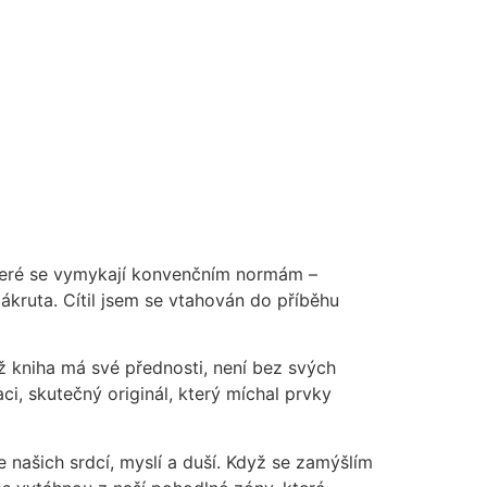
teré se vymykají konvenčním normám –
ákruta. Cítil jsem se vtahován do příběhu
yž kniha má své přednosti, není bez svých
ci, skutečný originál, který míchal prvky
našich srdcí, myslí a duší. Když se zamýšlím