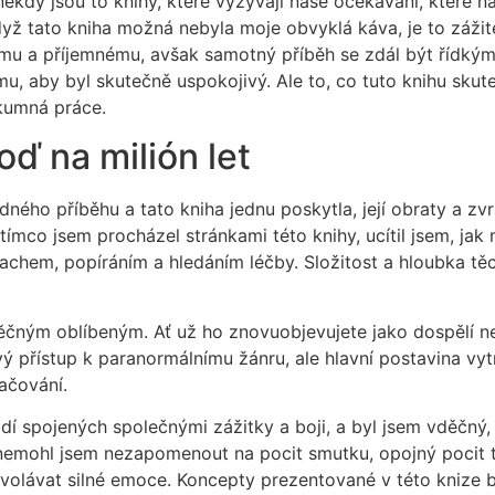
kdy jsou to knihy, které vyzývají naše očekávání, které n
když tato kniha možná nebyla moje obvyklá káva, je to záž
 a příjemnému, avšak samotný příběh se zdál být řídkým, L
, aby byl skutečně uspokojivý. Ale to, co tuto knihu skute
kumná práce.
ď na milión let
ého příběhu a tato kniha jednu poskytla, její obraty a zvr
ímco jsem procházel stránkami této knihy, ucítil jsem, jak 
rachem, popíráním a hledáním léčby. Složitost a hloubka tě
ní věčným oblíbeným. Ať už ho znovuobjevujete jako dospělí
vý přístup k paranormálnímu žánru, ale hlavní postavina vytr
račování.
idí spojených společnými zážitky a boji, a byl jsem vděčný,
 nemohl jsem nezapomenout na pocit smutku, opojný pocit t
yvolávat silné emoce. Koncepty prezentované v této knize by