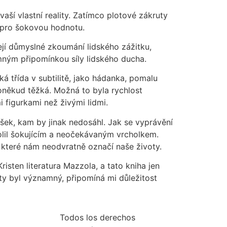
vaší vlastní reality. Zatímco plotové zákruty
e pro šokovou hodnotu.
 její důmyslné zkoumání lidského zážitku,
emným připomínkou síly lidského ducha.
á třída v subtilitě, jako hádanka, pomalu
oněkud těžká. Možná to byla rychlost
i figurkami než živými lidmi.
ýšek, kam by jinak nedosáhl. Jak se vyprávění
cholil šokujícím a neočekávaným vrcholkem.
, které nám neodvratně označí naše životy.
isten literatura Mazzola, a tato kniha jen
oty byl významný, připomíná mi důležitost
Todos los derechos