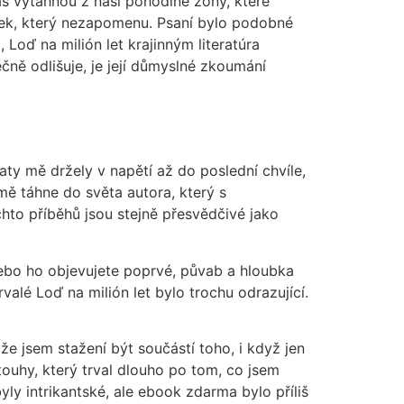
ás vytáhnou z naší pohodlné zóny, které
itek, který nezapomenu. Psaní bylo podobné
oď na milión let krajinným literatúra
čně odlišuje, je její důmyslné zkoumání
aty mě držely v napětí až do poslední chvíle,
mě táhne do světa autora, který s
chto příběhů jsou stejně přesvědčivé jako
 nebo ho objevujete poprvé, půvab a hloubka
valé Loď na milión let bylo trochu odrazující.
 že jsem stažení být součástí toho, i když jen
ouhy, který trval dlouho po tom, co jsem
ly intrikantské, ale ebook zdarma bylo příliš