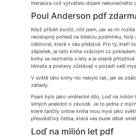
literatúra což vytvářelo dojem nekonečného
Poul Anderson pdf zdarm
Když příběh končil, cítil jsem, jak se mi rozli
neústupný pohled na lidskou podmínku, holý a 
ošklivost, která v nás přebývá. Pro ty, kteří 
zápletek, je tato kniha vzácným cz pokladem,
knihy se neztratila s lety a je stejně přitaž
témata a postavy zůstávají v pozadí vaší mys
V světě této knihy nic nebylo tak, jak se zdál
záhady.
Psaní bylo jako umělecké dílo, Loď na milión 
silných anekdot o závodě. Je to jedna z mých 
které tančily online kniha mou mysl jako světl
přesvědčivý četba, která vás bude dělat smát
Loď na milión let pdf