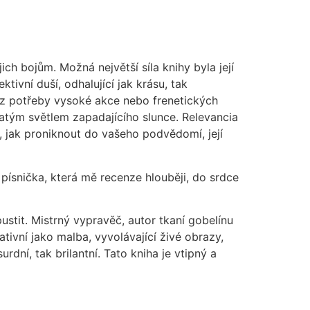
ich bojům. Možná největší síla knihy byla její
ivní duší, odhalující jak krásu, tak
, bez potřeby vysoké akce nebo frenetických
latým světlem zapadajícího slunce. Relevancia
b, jak proniknout do vašeho podvědomí, její
á písnička, která mě recenze hlouběji, do srdce
ustit. Mistrný vypravěč, autor tkaní gobelínu
tivní jako malba, vyvolávající živé obrazy,
dní, tak brilantní. Tato kniha je vtipný a