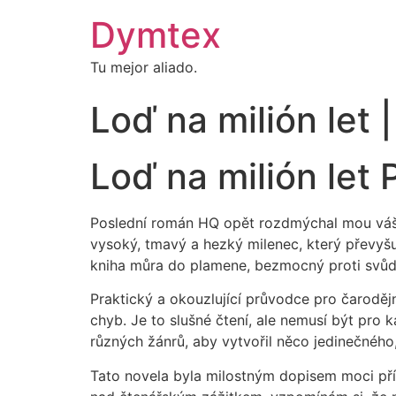
Dymtex
Tu mejor aliado.
Loď na milión let
Loď na milión let
Poslední román HQ opět rozdmýchal mou váše
vysoký, tmavý a hezký milenec, který převyšuj
kniha můra do plamene, bezmocný proti svůdn
Praktický a okouzlující průvodce pro čarodějn
chyb. Je to slušné čtení, ale nemusí být pro 
různých žánrů, aby vytvořil něco jedinečného,
Tato novela byla milostným dopisem moci příb