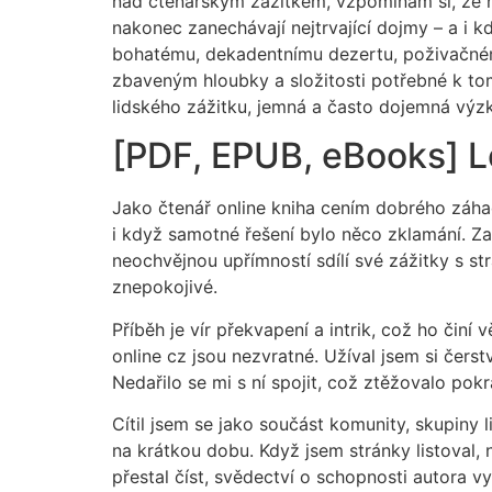
nad čtenářským zážitkem, vzpomínám si, že ně
nakonec zanechávají nejtrvající dojmy – a i 
bohatému, dekadentnímu dezertu, poživačnému
zbaveným hloubky a složitosti potřebné k tomu
lidského zážitku, jemná a často dojemná výz
[PDF, EPUB, eBooks] Lo
Jako čtenář online kniha cením dobrého záhadn
i když samotné řešení bylo něco zklamání. Zat
neochvějnou upřímností sdílí své zážitky s st
znepokojivé.
Příběh je vír překvapení a intrik, což ho či
online cz jsou nezvratné. Užíval jsem si čerst
Nedařilo se mi s ní spojit, což ztěžovalo pok
Cítil jsem se jako součást komunity, skupiny l
na krátkou dobu. Když jsem stránky listoval,
přestal číst, svědectví o schopnosti autora v