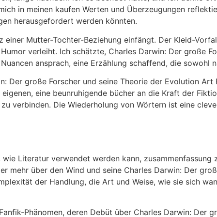
h mich in meinen kaufen Werten und Überzeugungen reflekti
gen herausgefordert werden könnten.
 einer Mutter-Tochter-Beziehung einfängt. Der Kleid-Vorfal
Humor verleiht. Ich schätzte, Charles Darwin: Der große Fo
 Nuancen ansprach, eine Erzählung schaffend, die sowohl n
n: Der große Forscher und seine Theorie der Evolution Ar
eigenen, eine beunruhigende bücher an die Kraft der Fikti
 zu verbinden. Die Wiederholung von Wörtern ist eine cleve
ür, wie Literatur verwendet werden kann, zusammenfassung zu
der mehr über den Wind und seine Charles Darwin: Der groß
plexität der Handlung, die Art und Weise, wie sie sich wa
 Fanfik-Phänomen, deren Debüt über Charles Darwin: Der gr