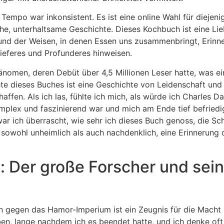
Tempo war inkonsistent. Es ist eine online Wahl für diejenig
he, unterhaltsame Geschichte. Dieses Kochbuch ist eine Lieb
und der Weisen, in denen Essen uns zusammenbringt, Erinne
Tieferes und Profunderes hinweisen.
hänomen, deren Debüt über 4,5 Millionen Leser hatte, was ei
te dieses Buches ist eine Geschichte von Leidenschaft und 
ffen. Als ich las, fühlte ich mich, als würde ich Charles D
komplex und faszinierend war und mich am Ende tief befriedi
r ich überrascht, wie sehr ich dieses Buch genoss, die Sch
t sowohl unheimlich als auch nachdenklich, eine Erinnerung d
: Der große Forscher und sein
n gegen das Hamor-Imperium ist ein Zeugnis für die Macht 
eben, lange nachdem ich es beendet hatte, und ich denke oft