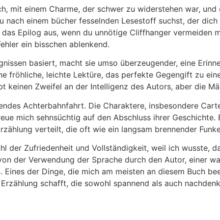
ch, mit einem Charme, der schwer zu widerstehen war, und 
ach einem bücher fesselnden Lesestoff suchst, der dich nic
 das Epilog aus, wenn du unnötige Cliffhanger vermeiden 
ehler ein bisschen ablenkend.
ignissen basiert, macht sie umso überzeugender, eine Erinn
ine fröhliche, leichte Lektüre, das perfekte Gegengift zu ei
bt keinen Zweifel an der Intelligenz des Autors, aber die 
gendes Achterbahnfahrt. Die Charaktere, insbesondere Carte
ch freue mich sehnsüchtig auf den Abschluss ihrer Geschicht
 Erzählung verteilt, die oft wie ein langsam brennender Funk
ühl der Zufriedenheit und Vollständigkeit, weil ich wusste,
t von der Verwendung der Sprache durch den Autor, einer w
n. Eines der Dinge, die mich am meisten an diesem Buch bee
 Erzählung schafft, die sowohl spannend als auch nachdenkl