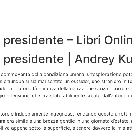
 presidente – Libri Onli
l presidente | Andrey K
commovente della condizione umana, un’esplorazione potent
con chiunque si sia mai sentito un outsider, uno straniero in t
ndo la profondità emotiva della narrazione senza ricorrere 
o e tensione, che era stato abilmente creato dall’autore, ma 
l’autore è indubbiamente ingegnoso, rendendo questo un’otti
rittura era simile a una brezza gentile in una giornata d’estate
lliva appena sotto la superficie, a tenere davvero la mia at