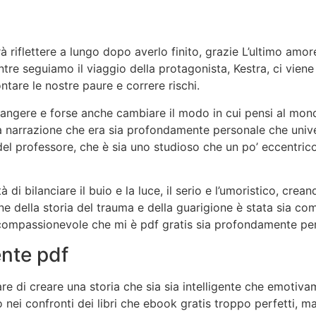
à riflettere a lungo dopo averlo finito, grazie L’ultimo amor
ntre seguiamo il viaggio della protagonista, Kestra, ci viene
ontare le nostre paure e correre rischi.
e piangere e forse anche cambiare il modo in cui pensi al mond
na narrazione che era sia profondamente personale che uni
 del professore, che è sia uno studioso che un po’ eccentrico
à di bilanciare il buio e la luce, il serio e l’umoristico, cre
ne della storia del trauma e della guarigione è stata sia c
mpassionevole che mi è pdf gratis sia profondamente pers
ente pdf
e di creare una storia che sia sia intelligente che emotivam
ei confronti dei libri che ebook gratis troppo perfetti, ma