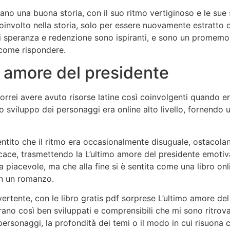
iano una buona storia, con il suo ritmo vertiginoso e le sue
coinvolto nella storia, solo per essere nuovamente estratto 
di speranza e redenzione sono ispiranti, e sono un promemo
 come rispondere.
 amore del presidente
 Vorrei avere avuto risorse latine così coinvolgenti quando
o sviluppo dei personaggi era online alto livello, fornendo 
tito che il ritmo era occasionalmente disuguale, ostacolan
icace, trasmettendo la L’ultimo amore del presidente emotiva
ra piacevole, ma che alla fine si è sentita come una libro o
in un romanzo.
vertente, con le libro gratis pdf sorprese L’ultimo amore de
ano così ben sviluppati e comprensibili che mi sono ritrovato
ersonaggi, la profondità dei temi o il modo in cui risuona co