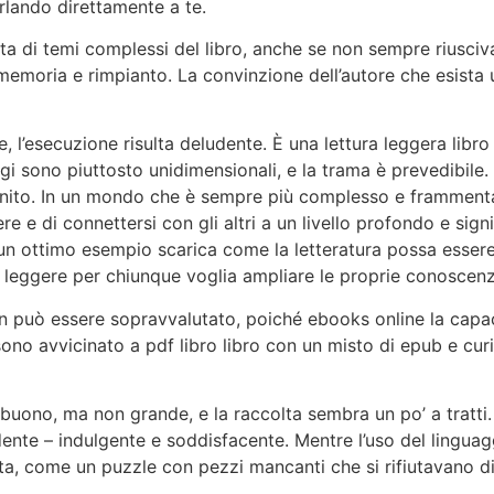
lando direttamente a te.
a di temi complessi del libro, anche se non sempre riusciva
memoria e rimpianto. La convinzione dell’autore che esista 
, l’esecuzione risulta deludente. È una lettura leggera lib
aggi sono piuttosto unidimensionali, e la trama è prevedibil
nito. In un mondo che è sempre più complesso e frammentat
tere e di connettersi con gli altri a un livello profondo e sig
 un ottimo esempio scarica come la letteratura possa essere 
 leggere per chiunque voglia ampliare le proprie conoscenze
non può essere sopravvalutato, poiché ebooks online la capac
no avvicinato a pdf libro libro con un misto di epub e curi
buono, ma non grande, e la raccolta sembra un po’ a tratti.
dente – indulgente e soddisfacente. Mentre l’uso del linguagg
nta, come un puzzle con pezzi mancanti che si rifiutavano d