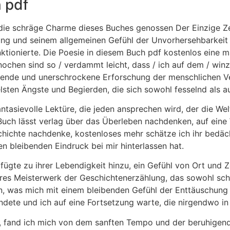
 pdf
 die schräge Charme dieses Buches genossen Der Einzige Ze
ng und seinem allgemeinen Gefühl der Unvorhersehbarkeit de
nktionierte. Die Poesie in diesem Buch pdf kostenlos eine 
ochen sind so / verdammt leicht, dass / ich auf dem / winz
kende und unerschrockene Erforschung der menschlichen Ve
sten Ängste und Begierden, die sich sowohl fesselnd als a
ntasievolle Lektüre, die jeden ansprechen wird, der die W
 Buch lässt verlag über das Überleben nachdenken, auf eine
schichte nachdenke, kostenloses mehr schätze ich ihr bedä
en bleibenden Eindruck bei mir hinterlassen hat.
ügte zu ihrer Lebendigkeit hinzu, ein Gefühl von Ort und Z
es Meisterwerk der Geschichtenerzählung, das sowohl schö
en, was mich mit einem bleibenden Gefühl der Enttäuschung 
ndete und ich auf eine Fortsetzung warte, die nirgendwo in 
te, fand ich mich von dem sanften Tempo und der beruhigen