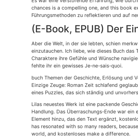
Es war eine verstörende Erfahrung, wie durch
chances is a compelling one, and this book exp
Führungsmethoden zu reflektieren und auf ne
(E-Book, EPUB) Der E
Aber die Welt, in der sie lebten, schien merk
einzutauchen. Ich liebe, wie dieses Buch da
Charaktere ihre Gefühle und Wünsche navigie
fehlte ihr ein gewisses Je-ne-sais-quoi.
buch Themen der Geschichte, Erlösung und Ver
Einzige Zeuge: Roman Zeit schlafend geglaubt
eines Puzzles, das sich ständig und unvorhe
Lilas neuestes Werk ist eine packende Gesch
Handlung. Das Überraschungs-Ende war ein ec
Element hinzu, das den Text ergänzt, kostenl
has resonated with so many readers, because i
world, and kostenloses make a difference.