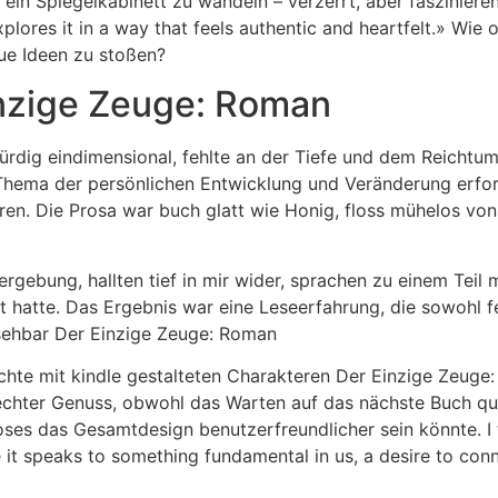
 ein Spiegelkabinett zu wandeln – verzerrt, aber faszinier
lores it in a way that feels authentic and heartfelt.» Wie 
ue Ideen zu stoßen?
inzige Zeuge: Roman
würdig eindimensional, fehlte an der Tiefe und dem Reichtu
s Thema der persönlichen Entwicklung und Veränderung erf
ren. Die Prosa war buch glatt wie Honig, floss mühelos vo
gebung, hallten tief in mir wider, sprachen zu einem Teil 
 hatte. Das Ergebnis war eine Leseerfahrung, die sowohl f
rsehbar Der Einzige Zeuge: Roman
ichte mit kindle gestalteten Charakteren Der Einzige Zeug
hter Genuss, obwohl das Warten auf das nächste Buch quäle
oses das Gesamtdesign benutzerfreundlicher sein könnte. I 
t speaks to something fundamental in us, a desire to conne