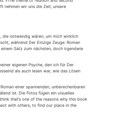
end. «The theme of reunion and second
oft nehmen wir uns die Zeit, unsere
m, die notwendig wären, um mich wirklich
orscht, während Der Einzige Zeuge: Roman
n einem Satz zum nächsten, doch irgendwie
meiner eigenen Psyche, den ich für Der
esselnd als auch lesen war, wie das Lösen
e: Roman einer spannenden, unberechenbaren
nd ist. Die Fotos fügen ein visuelles
think that’s one of the reasons why this book
ct with others, to find our place in the