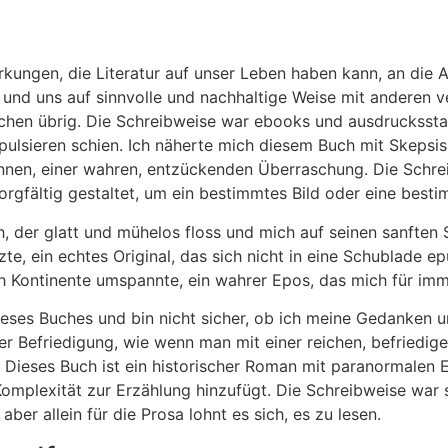
rkungen, die Literatur auf unser Leben haben kann, an die
 und uns auf sinnvolle und nachhaltige Weise mit anderen v
schen übrig. Die Schreibweise war ebooks und ausdruckssta
ulsieren schien. Ich näherte mich diesem Buch mit Skepsis,
nen, einer wahren, entzückenden Überraschung. Die Schrei
sorgfältig gestaltet, um ein bestimmtes Bild oder eine b
h, der glatt und mühelos floss und mich auf seinen sanften
te, ein echtes Original, das sich nicht in eine Schublade e
h Kontinente umspannte, ein wahrer Epos, das mich für imm
ieses Buches und bin nicht sicher, ob ich meine Gedanken un
l der Befriedigung, wie wenn man mit einer reichen, befriedi
ieses Buch ist ein historischer Roman mit paranormalen E
omplexität zur Erzählung hinzufügt. Die Schreibweise war s
ber allein für die Prosa lohnt es sich, es zu lesen.