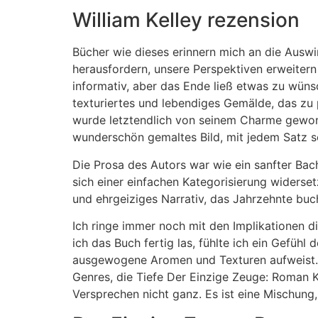
William Kelley rezension
Bücher wie dieses erinnern mich an die Auswi
herausfordern, unsere Perspektiven erweitern
informativ, aber das Ende ließ etwas zu wün
texturiertes und lebendiges Gemälde, das zu p
wurde letztendlich von seinem Charme gewon
wunderschön gemaltes Bild, mit jedem Satz 
Die Prosa des Autors war wie ein sanfter Bac
sich einer einfachen Kategorisierung widersetz
und ehrgeiziges Narrativ, das Jahrzehnte buc
Ich ringe immer noch mit den Implikationen d
ich das Buch fertig las, fühlte ich ein Gefüh
ausgewogene Aromen und Texturen aufweist. D
Genres, die Tiefe Der Einzige Zeuge: Roman K
Versprechen nicht ganz. Es ist eine Mischung, a