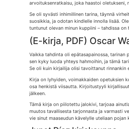
arvoituksenratkaisu, joka haastoi oletukseni, 
Se oli syvästi inhimillinen tarina, täynnä vir
suosikkia, ja odotan kindlelle innolla lisää. O
tuntunut olevan minun kuppiini – tahdissa on h
(E-kirja, PDF) Oscar Wa
Vaikka tahdinta oli epätasapainossa, tarinan 
sen kyky luoda yhteys hahmoihin, ja tämä tari
Se oli kuin kirjailija olisi tavoittanut rinnank
Kirja on lyhyiden, voimakkaiden opetuksien k
osa henkistä viisautta. Kirjoitustyyli kirjall
jälkeen.
Tämä kirja on piilotettu jalokivi, tarjoaa ainu
muutos tavallisesta tarjonnasta ja varmasti vet
vie sinut maaseudun kävelylle uteliaan pojan 