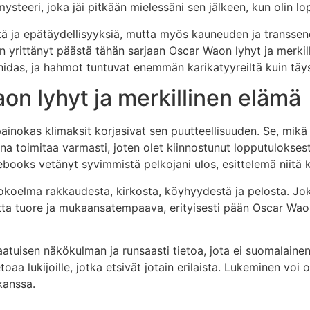
mysteeri, joka jäi pitkään mielessäni sen jälkeen, kun olin l
heitä ja epätäydellisyyksiä, mutta myös kauneuden ja transs
len yrittänyt päästä tähän sarjaan Oscar Waon lyhyt ja merki
idas, ja hahmot tuntuvat enemmän karikatyyreiltä kuin täysin
on lyhyt ja merkillinen elämä
painokas klimaksit korjasivat sen puutteellisuuden. Se, mik
na toimitaa varmasti, joten olet kiinnostunut lopputulokse
in ebooks vetänyt syvimmistä pelkojani ulos, esittelemä niitä k
okoelma rakkaudesta, kirkosta, köyhyydestä ja pelosta. Jok
isuutta tuore ja mukaansatempaava, erityisesti pään Oscar Wa
tlaatuisen näkökulman ja runsaasti tietoa, jota ei suomalain
oaa lukijoille, jotka etsivät jotain erilaista. Lukeminen voi
kanssa.