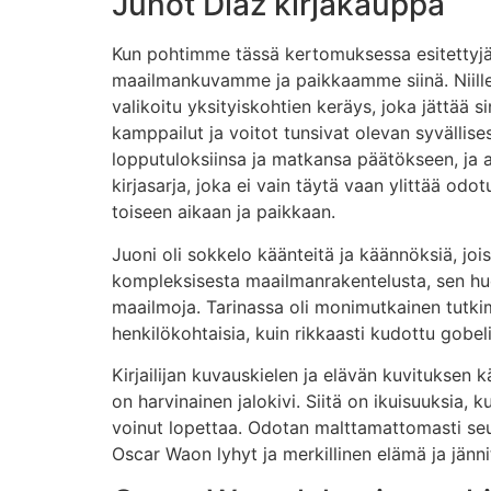
Junot Díaz kirjakauppa
Kun pohtimme tässä kertomuksessa esitettyjä 
maailmankuvamme ja paikkaamme siinä. Niille, 
valikoitu yksityiskohtien keräys, joka jättää
kamppailut ja voitot tunsivat olevan syvällises
lopputuloksiinsa ja matkansa päätökseen, ja a
kirjasarja, joka ei vain täytä vaan ylittää odo
toiseen aikaan ja paikkaan.
Juoni oli sokkelo käänteitä ja käännöksiä, joi
kompleksisesta maailmanrakentelusta, sen huole
maailmoja. Tarinassa oli monimutkainen tutkimu
henkilökohtaisia, kuin rikkaasti kudottu gobelii
Kirjailijan kuvauskielen ja elävän kuvituksen 
on harvinainen jalokivi. Siitä on ikuisuuksia,
voinut lopettaa. Odotan malttamattomasti seura
Oscar Waon lyhyt ja merkillinen elämä ja jänni