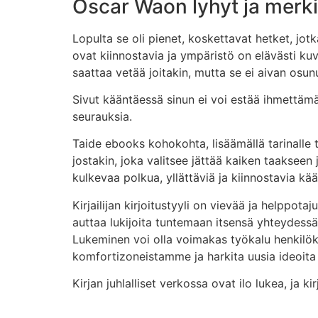
Oscar Waon lyhyt ja merki
Lopulta se oli pienet, koskettavat hetket, jot
ovat kiinnostavia ja ympäristö on elävästi kuv
saattaa vetää joitakin, mutta se ei aivan osun
Sivut kääntäessä sinun ei voi estää ihmettämäs
seurauksia.
Taide ebooks kohokohta, lisäämällä tarinalle
jostakin, joka valitsee jättää kaiken taaksee
kulkevaa polkua, yllättäviä ja kiinnostavia kää
Kirjailijan kirjoitustyyli on vievää ja helppota
auttaa lukijoita tuntemaan itsensä yhteydessä
Lukeminen voi olla voimakas työkalu henkilöko
komfortizoneistamme ja harkita uusia ideoit
Kirjan juhlalliset verkossa ovat ilo lukea, ja k