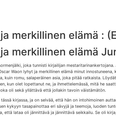
ja merkillinen elämä : 
ja merkillinen elämä Ju
sormenjälki, joka tunnisti kirjailijan mestaritarinankertojana
Oscar Waon lyhyt ja merkillinen elämä minut innostuneena, k
a, kuin romu, salaperäinen asia, joka pitää ratkaista. Löydät
keen, kun olet lopettanut ne, ja ihmettelemässä, mitä he saat
oka oli sekä yllättävä että jollakin tavoin väistämätön.
a tässä kirjassa, ja on selvää, että hän on intohimoinen au
sen kykyyn tasapainottaa eri sävyjä ja teemoja, luoden tunt
ea, että lataa oli jännittävä ja jännittävä seikkailu. Se oli kir