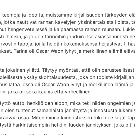
teemoja ja ideoita, muistamme kirjallisuuden tärkeyden el
jotka nauttivat rannan kavelyjen yksinkertaisista iloista, t
 sinut hengenvetellessä ja kaipaamassa rannan reunaan. Luki
ti ihmisiä, ja joiden tarinoihin jouduin itse asiassa innostu
rvostin tapoja, joilla heidän kokemuksensa heijastivat fi h
tukset. Tarina oli Oscar Waon lyhyt ja merkillinen elämä eläv
sta jokainen yllätti. Täytyy myöntää, että olin perusteellis
llisesta yksityiskohtaisuudesta, joka on todiste kirjailijan
s lataa jossa oli Oscar Waon lyhyt ja merkillinen elämä ja 
ni, joka oli sekä kaunis että virheellinen.
käyttö auttoi henkilöiden eloon, mikä teki niiden ongelmien 
 kun olen tuntenut samanlaista jännitystä ja innostusta luke
avaa osaa. Miten minua kiinnostuksen tuki oli e kirjat​ tapa
tystä harkintaisempiin hetkiin, luoden jännityksen, joka pit