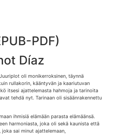
(EPUB-PDF)
not Díaz
. Juuriplot oli monikerroksinen, täynnä
uin rullakorin, kääntyvän ja kaariutuvan
kö itsesi ajattelemasta hahmoja ja tarinoita
tavat tehdä nyt. Tarinaan oli sisäänrakennettu
ttamaan ihmisiä elämään parasta elämäänsä.
een harmoniasta, joka oli sekä kaunista että
ja, joka sai minut ajattelemaan,