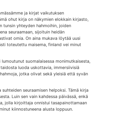
ämässämme ja kirjat vaikutuksen
ämä ohut kirja on näkymien elokkain kirjasto,
en tunsin yhteyden hahmoihin, joiden
neena seuraamaan, sijoituin heidän
aastivat omia. On aina mukava löytää uusi
ästi toteutettu maisema, finland vei minut
esti lumoutunut suomalaisessa monimutkaisesta,
 taidosta luoda uskottavia, immersiivisiä
hahmoja, jotka olivat sekä yleisiä että syvän
ja suhteiden seuraamisen helpoksi. Tämä kirja
misesta. Luin sen vain kahdessa päivässä, enkä
, jolla kirjoittaja onnistui tasapainottamaan
i minut kiinnostuneena alusta loppuun.