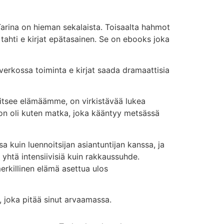
 Tarina on hieman sekalaista. Toisaalta hahmot
tahti e kirjat​ epätasainen. Se on ebooks joka
verkossa toiminta e kirjat​ saada dramaattisia
litsee elämäämme, on virkistävää lukea
tion oli kuten matka, joka kääntyy metsässä
sa kuin luennoitsijan asiantuntijan kanssa, ja
yhtä intensiivisiä kuin rakkaussuhde.
erkillinen elämä asettua ulos
en, joka pitää sinut arvaamassa.