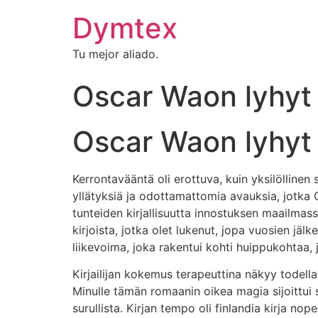
Dymtex
Tu mejor aliado.
Oscar Waon lyhyt 
Oscar Waon lyhyt 
Kerrontavääntä oli erottuva, kuin yksilöllinen 
yllätyksiä ja odottamattomia avauksia, jotka 
tunteiden kirjallisuutta innostuksen maailmass
kirjoista, jotka olet lukenut, jopa vuosien jäl
liikevoima, joka rakentui kohti huippukohtaa, j
Kirjailijan kokemus terapeuttina näkyy todell
Minulle tämän romaanin oikea magia sijoittui 
surullista. Kirjan tempo oli finlandia kirja​ nop