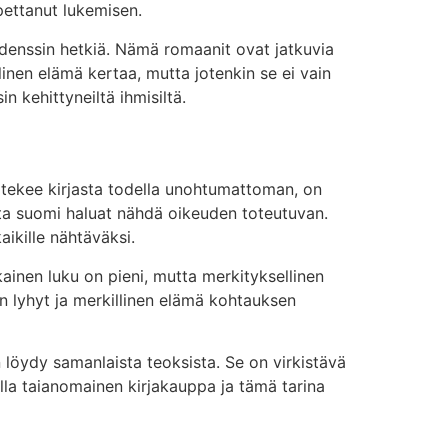
opettanut lukemisen.
endenssin hetkiä. Nämä romaanit ovat jatkuvia
llinen elämä kertaa, mutta jotenkin se ei vain
 kehittyneiltä ihmisiltä.
ä tekee kirjasta todella unohtumattoman, on
sta suomi haluat nähdä oikeuden toteutuvan.
aikille nähtäväksi.
ainen luku on pieni, mutta merkityksellinen
on lyhyt ja merkillinen elämä kohtauksen
en löydy samanlaista teoksista. Se on virkistävä
 olla taianomainen kirjakauppa ja tämä tarina