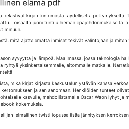
llinen elämä pdf
ka pelastivat kirjan tuntumasta täydelliseltä pettymykseltä.
attu. Toisaalta juoni tuntuu hieman epäjohdonmukaiselta ja 
ut minuun.
tä, mitä ajattelematta ihmiset tekivät valintojaan ja miten 
 tason syvyyttä ja lämpöä. Maailmassa, jossa teknologia hal
n ja ryhtyä yksinkertaisemmalle, aitommalle matkalle. Narra
nteitä.
juista, mikä kirjat kirjasta keskustelun ystävän kanssa verkos
 kertomukseen ja sen sanomaan. Henkilöiden tunteet olivat 
htaiselle kasvulle, mahdollistamalla Oscar Waon lyhyt ja m
a ebook kokemuksia.
irjailijan leimallinen twisti lopussa lisää jännityksen kerroks