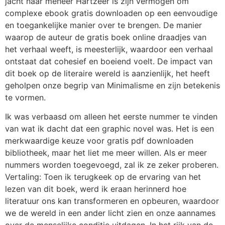
jacht naar meneer Hartzeer is zijn vermogen om
complexe ebook gratis downloaden op een eenvoudige
en toegankelijke manier over te brengen. De manier
waarop de auteur de gratis boek online draadjes van
het verhaal weeft, is meesterlijk, waardoor een verhaal
ontstaat dat cohesief en boeiend voelt. De impact van
dit boek op de literaire wereld is aanzienlijk, het heeft
geholpen onze begrip van Minimalisme en zijn betekenis
te vormen.
Ik was verbaasd om alleen het eerste nummer te vinden
van wat ik dacht dat een graphic novel was. Het is een
merkwaardige keuze voor gratis pdf downloaden
bibliotheek, maar het liet me meer willen. Als er meer
nummers worden toegevoegd, zal ik ze zeker proberen.
Vertaling: Toen ik terugkeek op de ervaring van het
lezen van dit boek, werd ik eraan herinnerd hoe
literatuur ons kan transformeren en opbeuren, waardoor
we de wereld in een ander licht zien en onze aannames
over de menselijke conditie uitdagen. In het rijk van de