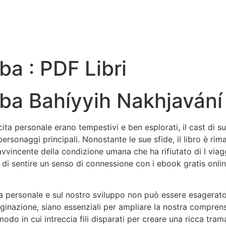
lba : PDF Libri
’alba Bahíyyih Nakhjavání
cita personale erano tempestivi e ben esplorati, il cast di
rsonaggi principali. Nonostante le sue sfide, il libro è rim
vincente della condizione umana che ha rifiutato di I viaggi
i sentire un senso di connessione con i ebook gratis online e
cita personale e sul nostro sviluppo non può essere esagerat
aginazione, siano essenziali per ampliare la nostra compre
modo in cui intreccia fili disparati per creare una ricca trama