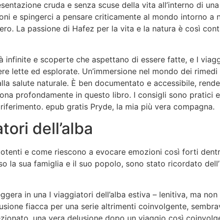
esentazione cruda e senza scuse della vita all’interno di un
zioni e spingerci a pensare criticamente al mondo intorno a 
ro. La passione di Hafez per la vita e la natura è così con
à infinite e scoperte che aspettano di essere fatte, e I viagg
sere lette ed esplorate. Un’immersione nel mondo dei rimedi e
alla salute naturale. È ben documentato e accessibile, rende
a profondamente in questo libro. I consigli sono pratici e 
o riferimento. epub gratis Pryde, la mia più vera compagna.
ori dell’alba
ì potenti e come riescono a evocare emozioni così forti den
erso la sua famiglia e il suo popolo, sono stato ricordato de
eggera in una I viaggiatori dell’alba estiva – lenitiva, ma n
usione fiacca per una serie altrimenti coinvolgente, sembr
ezionato, una vera delusione dopo un viaggio così coinvolge