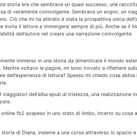
uesta storia era che sembrava un quasi successo, una raccol
sa di veramente coinvolgente. Sembrava un sogno, un viagg
. Ciò che mi ha attirato è stata la prospettiva unica dell’au
nvita il lettore a immergersi sempre di più. Anche se il libro
bilità dell’autore nel creare una narrazione coinvolgente.
mente immerso in una storia da dimenticare il mondo ester
. Mentre voltavo le pagine, mi sono trovato a riflettere sul
ale dell’esperienza di lettura? Spesso mi chiedo cosa abbia i
ia.
 viaggiatori dell’alba epub di tristezza, una realizzazione i
oste.
 online fb2 sospeso in uno stato di limbo, incerto su cosa 
la storia di Diana, insieme a una corsa attraverso lo spazio