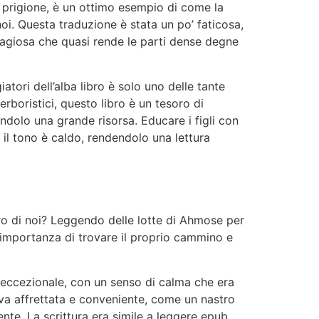
a prigione, è un ottimo esempio di come la
noi. Questa traduzione è stata un po’ faticosa,
tagiosa che quasi rende le parti dense degne
iatori dell’alba libro è solo uno delle tante
rboristici, questo libro è un tesoro di
ndolo una grande risorsa. Educare i figli con
il tono è caldo, rendendolo una lettura
tro di noi? Leggendo delle lotte di Ahmose per
ll’importanza di trovare il proprio cammino e
on eccezionale, con un senso di calma che era
ava affrettata e conveniente, come un nastro
nte. La scrittura era simile a leggere epub