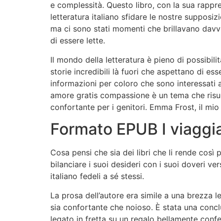
e complessità. Questo libro, con la sua rappr
letteratura italiano sfidare le nostre supposi
ma ci sono stati momenti che brillavano davve
di essere lette.
Il mondo della letteratura è pieno di possibilit
storie incredibili là fuori che aspettano di es
informazioni per coloro che sono interessati 
amore gratis compassione è un tema che risuon
confortante per i genitori. Emma Frost, il mi
Formato EPUB I viaggiat
Cosa pensi che sia dei libri che li rende cos
bilanciare i suoi desideri con i suoi doveri v
italiano fedeli a sé stessi.
La prosa dell’autore era simile a una brezza l
sia confortante che noioso. È stata una concl
legato in fretta su un regalo bellamente conf