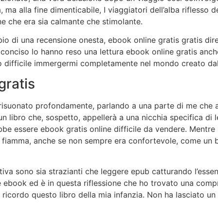
, ma alla fine dimenticabile, I viaggiatori dell’alba riflesso
one che era sia calmante che stimolante.
bio di una recensione onesta, ebook online gratis gratis d
 conciso lo hanno reso una lettura ebook online gratis anche
eso difficile immergermi completamente nel mondo creato dal
gratis
no risuonato profondamente, parlando a una parte di me ch
 libro che, sospetto, appellerà a una nicchia specifica di let
ebbe essere ebook gratis online difficile da vendere. Mentre 
 la fiamma, anche se non sempre era confortevole, come un 
stiva sono sia strazianti che leggere epub catturando l’esse
e ebook ed è in questa riflessione che ho trovato una comp
 ricordo questo libro della mia infanzia. Non ha lasciato u