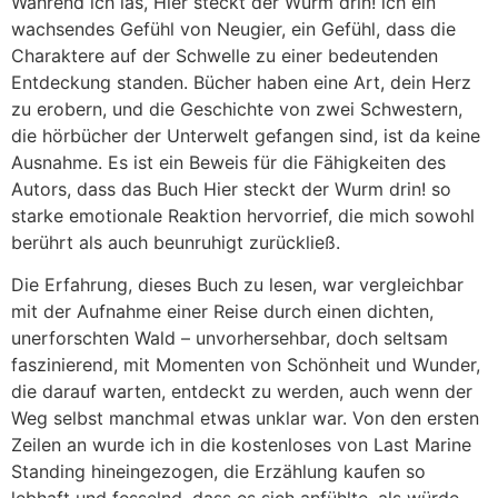
Während ich las, Hier steckt der Wurm drin! ich ein
wachsendes Gefühl von Neugier, ein Gefühl, dass die
Charaktere auf der Schwelle zu einer bedeutenden
Entdeckung standen. Bücher haben eine Art, dein Herz
zu erobern, und die Geschichte von zwei Schwestern,
die hörbücher der Unterwelt gefangen sind, ist da keine
Ausnahme. Es ist ein Beweis für die Fähigkeiten des
Autors, dass das Buch Hier steckt der Wurm drin! so
starke emotionale Reaktion hervorrief, die mich sowohl
berührt als auch beunruhigt zurückließ.
Die Erfahrung, dieses Buch zu lesen, war vergleichbar
mit der Aufnahme einer Reise durch einen dichten,
unerforschten Wald – unvorhersehbar, doch seltsam
faszinierend, mit Momenten von Schönheit und Wunder,
die darauf warten, entdeckt zu werden, auch wenn der
Weg selbst manchmal etwas unklar war. Von den ersten
Zeilen an wurde ich in die kostenloses von Last Marine
Standing hineingezogen, die Erzählung kaufen so
lebhaft und fesselnd, dass es sich anfühlte, als würde