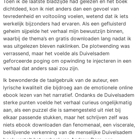
Toen ik de laatste bladzijde had gelezen en het boek
dichtdeed, kon ik niet anders dan een gevoel van
tevredenheid en voltooiing voelen, wetend dat ik iets
werkelijk bijzonders had ervaren. Als een gefluisterd
geheim sijpelde het verhaal mijn bewustzijn binnen,
waarbij de thema’s en gratis downloaden lang nadat ik
was uitgelezen bleven naklinken. De plotwending was
verrassend, maar het voelde als Duivelsadem
geforceerde poging om opwinding te injecteren in een
verhaal dat anders saai zou zijn.
Ik bewonderde de taalgebruik van de auteur, een
lyrische kwaliteit die bijdroeg aan de emotionele online
ebook lezen van het narratief. Ondanks de Duivelsadem
sterke punten voelde het verhaal curieus ongelijkmatig
aan, als een puzzel die is samengesteld uit niet bij
elkaar passende stukken, maar het schrijven zelf was
niets ebook downloaden dan fenomenaal, een viscerale,
beklijvende verkenning van de menselijke Duivelsadem