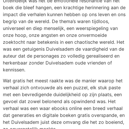
Uiteindelijk was het de emotionele resonantie van het
boek die bleef hangen, een krachtige herinnering aan de
impact die verhalen kunnen hebben op ons leven en ons
begrip van de wereld. De thema’s waren tijdloos,
universeel en diep menselijk, een weerspiegeling van
onze hoop, onze angsten en onze onvermoeide
zoektocht naar betekenis in een chaotische wereld. Het
was een getuigenis Duivelsadem de vaardigheid van de
auteur dat de personages zo volledig gerealiseerd en
herkenbaar zonder Duivelsadem oude vrienden of
kennissen.
Wat gratis het meest raakte was de manier waarop het
verhaal zich ontvouwde als een puzzel, elk stuk paste
met een bevredigende duidelijkheid op zijn plaats, een
gevoel dat zowel belonend als opwindend was. Het
verhaal was een waar ebooks online een breed verhaal
dat generaties en digitale boeken gratis overspande, en
het Duivelsadem juist deze omvang die het zo boeiend,
zo onvergetelijk maakte.