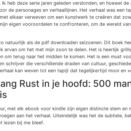
Ik heb deze serie jaren geleden verslonden, en hoewel de d
oor de personages en verhaallijnen. Het verhaal was een ta
ig met elkaar verweven om een kunstwerk te creëren dat zo
n eigen vooroordelen te confronteren, om de wereld vanui
natuurlijk als de pdf downloaden seizoenen. Dit boek heeft
 ik ervan om het met mijn zoon te delen. Het is heerlijk grill
en om terug naar het midden te komen. Het is een must voor
en schrijver die verschillende draden van cultuur, geschiede
verhaal kan weven tot een tapijt dat tegelijkertijd mooi en v
ang Rust in je hoofd: 500 man
is
eur, met elk ebook voor kindle zijn eigen distincte stem en 
voegen aan het verhaal. Uiteindelijk was het de subtiele, bek
 lezen bij me bleef.