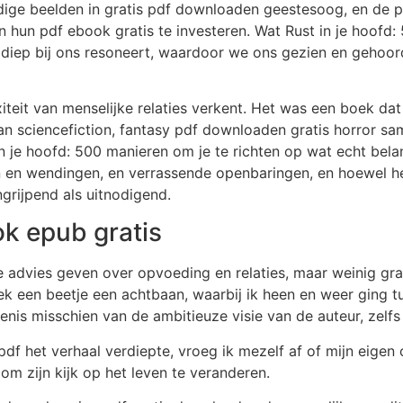
endige beelden in gratis pdf downloaden geestesoog, en de
 hun pdf ebook gratis te investeren. Wat Rust in je hoofd:
o diep bij ons resoneert, waardoor we ons gezien en gehoo
teit van menselijke relaties verkent. Het was een boek dat 
an sciencefiction, fantasy pdf downloaden gratis horror s
 in je hoofd: 500 manieren om je te richten op wat echt belan
en wendingen, en verrassende openbaringen, en hoewel het 
ngrijpend als uitnodigend.
k epub gratis
ie advies geven over opvoeding en relaties, maar weinig grati
ek een beetje een achtbaan, waarbij ik heen en weer ging 
enis misschien van de ambitieuze visie van de auteur, zelfs
 het verhaal verdiepte, vroeg ik mezelf af of mijn eigen 
om zijn kijk op het leven te veranderen.