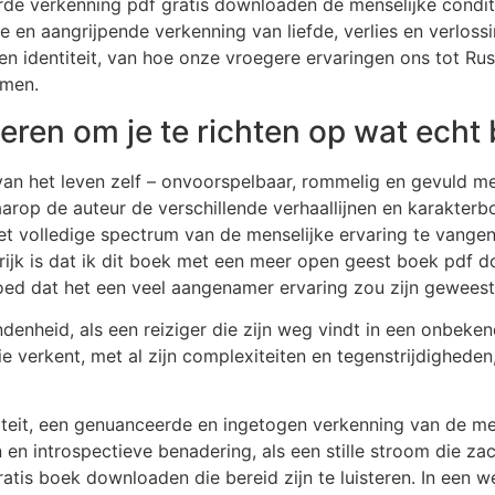
e verkenning pdf gratis downloaden de menselijke condit
en aangrijpende verkenning van liefde, verlies en verloss
n identiteit, van hoe onze vroegere ervaringen ons tot Rust
rmen.
eren om je te richten op wat echt b
ie van het leven zelf – onvoorspelbaar, rommelig en gevu
rop de auteur de verschillende verhaallijnen en karakterbo
t volledige spectrum van de menselijke ervaring te vangen.
grijk is dat ik dit boek met een meer open geest boek pdf
oed dat het een veel aangenamer ervaring zou zijn geweest
ndenheid, als een reiziger die zijn weg vindt in een onbeke
ie verkent, met al zijn complexiteiten en tegenstrijdighed
liteit, een genuanceerde en ingetogen verkenning van de me
 introspectieve benadering, als een stille stroom die zach
atis boek downloaden die bereid zijn te luisteren. In een w