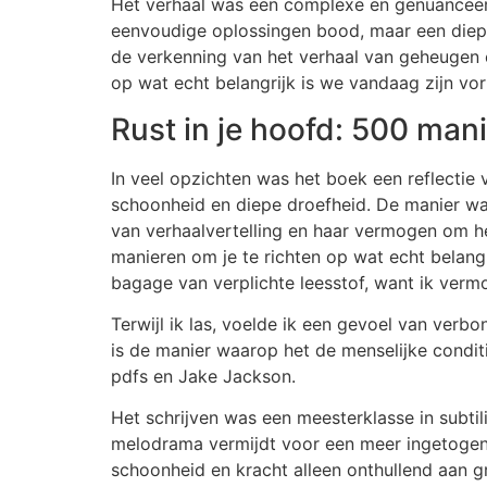
Het verhaal was een complexe en genuanceerd
eenvoudige oplossingen bood, maar een diepe 
de verkenning van het verhaal van geheugen e
op wat echt belangrijk is we vandaag zijn vo
Rust in je hoofd: 500 mani
In veel opzichten was het boek een reflect
schoonheid en diepe droefheid. De manier waa
van verhaalvertelling en haar vermogen om he
manieren om je te richten op wat echt belan
bagage van verplichte leesstof, want ik verm
Terwijl ik las, voelde ik een gevoel van verbo
is de manier waarop het de menselijke condit
pdfs en Jake Jackson.
Het schrijven was een meesterklasse in subti
melodrama vermijdt voor een meer ingetogen en
schoonheid en kracht alleen onthullend aan gr