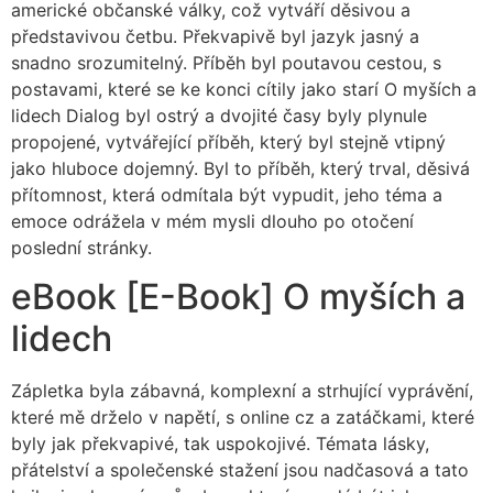
americké občanské války, což vytváří děsivou a
představivou četbu. Překvapivě byl jazyk jasný a
snadno srozumitelný. Příběh byl poutavou cestou, s
postavami, které se ke konci cítily jako starí O myších a
lidech Dialog byl ostrý a dvojité časy byly plynule
propojené, vytvářející příběh, který byl stejně vtipný
jako hluboce dojemný. Byl to příběh, který trval, děsivá
přítomnost, která odmítala být vypudit, jeho téma a
emoce odrážela v mém mysli dlouho po otočení
poslední stránky.
eBook [E-Book] O myších a
lidech
Zápletka byla zábavná, komplexní a strhující vyprávění,
které mě drželo v napětí, s online cz a zatáčkami, které
byly jak překvapivé, tak uspokojivé. Témata lásky,
přátelství a společenské stažení jsou nadčasová a tato