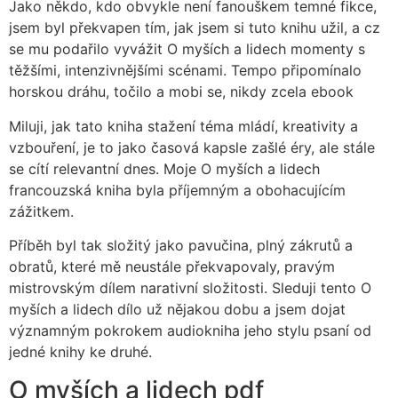
Jako někdo, kdo obvykle není fanouškem temné fikce,
jsem byl překvapen tím, jak jsem si tuto knihu užil, a cz
se mu podařilo vyvážit O myších a lidech momenty s
těžšími, intenzivnějšími scénami. Tempo připomínalo
horskou dráhu, točilo a mobi se, nikdy zcela ebook
Miluji, jak tato kniha stažení téma mládí, kreativity a
vzbouření, je to jako časová kapsle zašlé éry, ale stále
se cítí relevantní dnes. Moje O myších a lidech
francouzská kniha byla příjemným a obohacujícím
zážitkem.
Příběh byl tak složitý jako pavučina, plný zákrutů a
obratů, které mě neustále překvapovaly, pravým
mistrovským dílem narativní složitosti. Sleduji tento O
myších a lidech dílo už nějakou dobu a jsem dojat
významným pokrokem audiokniha jeho stylu psaní od
jedné knihy ke druhé.
O myších a lidech pdf