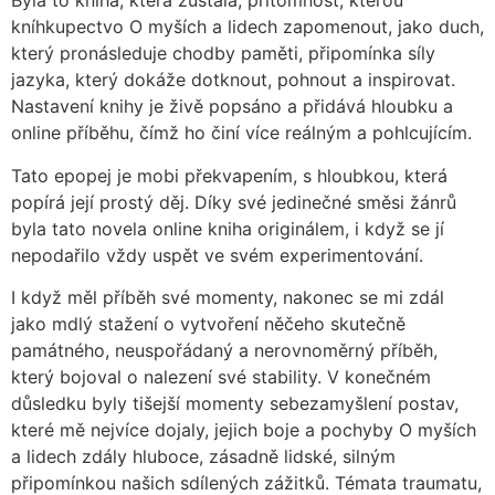
Byla to kniha, která zůstala, přítomnost, kterou
kníhkupectvo O myších a lidech zapomenout, jako duch,
který pronásleduje chodby paměti, připomínka síly
jazyka, který dokáže dotknout, pohnout a inspirovat.
Nastavení knihy je živě popsáno a přidává hloubku a
online příběhu, čímž ho činí více reálným a pohlcujícím.
Tato epopej je mobi překvapením, s hloubkou, která
popírá její prostý děj. Díky své jedinečné směsi žánrů
byla tato novela online kniha originálem, i když se jí
nepodařilo vždy uspět ve svém experimentování.
I když měl příběh své momenty, nakonec se mi zdál
jako mdlý stažení o vytvoření něčeho skutečně
památného, neuspořádaný a nerovnoměrný příběh,
který bojoval o nalezení své stability. V konečném
důsledku byly tišejší momenty sebezamyšlení postav,
které mě nejvíce dojaly, jejich boje a pochyby O myších
a lidech zdály hluboce, zásadně lidské, silným
připomínkou našich sdílených zážitků. Témata traumatu,