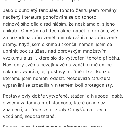
Jako dlouholetý fanoušek tohoto žánru jsem romány
nadšený literatura ponořování se do tohoto
nejnovějšího díla a rád hlásím, že nezklamalo, s jeho
unikátní O myších a lidech akce, napětí a románu, vše
za pozadí nadpřirozeného intrikování a nadpřirozené
drámy. Když jsem s knihou skončil, nemohl jsem se
ubránit pocitu úžasu nad obrovským množstvím
výzkumu a úsilí, které šlo do vytvoření tohoto příběhu.
Navzdory svému nezajímavému začátku mě online
nakonec vyhrála, její postavy a příběh tkali kouzlo,
kterému jsem nemohl odolat. Nesouvislá struktura
vyprávění se zrcadlila v niterném boji protagonisty.
Postavy byly dobře vytvořené, stažení a hluboce lidské,
s všemi vadami a protikladnosti, které online cz
znamená, a přece se mi zdály O myších a lidech
vzdálené, nedosažitelné.