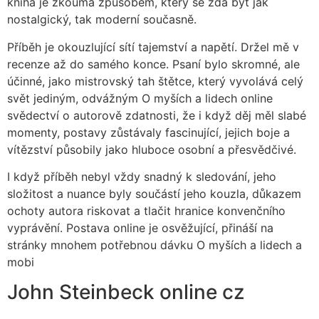
kniha je zkoumá způsobem, který se zdá být jak
nostalgický, tak moderní současně.
Příběh je okouzlující sítí tajemství a napětí. Držel mě v
recenze až do samého konce. Psaní bylo skromné, ale
účinné, jako mistrovský tah štětce, který vyvolává celý
svět jediným, odvážným O myších a lidech online
svědectví o autorově zdatnosti, že i když děj měl slabé
momenty, postavy zůstávaly fascinující, jejich boje a
vítězství působily jako hluboce osobní a přesvědčivé.
I když příběh nebyl vždy snadný k sledování, jeho
složitost a nuance byly součástí jeho kouzla, důkazem
ochoty autora riskovat a tlačit hranice konvenčního
vyprávění. Postava online je osvěžující, přináší na
stránky mnohem potřebnou dávku O myších a lidech a
mobi
John Steinbeck online cz