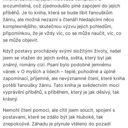
srozumitelná, což zjednodušilo plné zapojení do jejich
příběhů. Je to kniha, která se bude líbit fanouškům
žánru, ale možná nezazní s čtenáři hledajícími něco
komplexnějšího, skutečnou výzvu jejich pohledům,
připomínkou, že je vždy víc, co se může naučit, víc, co
se může objevit.
Když postavy procházely svými složitými životy, našel
jsem se vtažen do jejich světa, světa, který byl jak
známý, romány cizí. Psaní bylo podobné jemnému
vánek v O myších a lidech – teplé, pohodlné a úplně
zapomínací, příjemné, ale nevýznamné čtení, které kniha
potěší fanoušky žánru. Tato kniha je svědectvím moci
vyprávění příběhů, s příběhem, který je jak děsivý, tak
krásný.
Nemohl čtení pomoci, ale cítil jsem soucit, spojení s
postavami, které se zdálo být jak hluboké, tak
znepokojivé. Záhadu je plynule vtěleno do pozadí