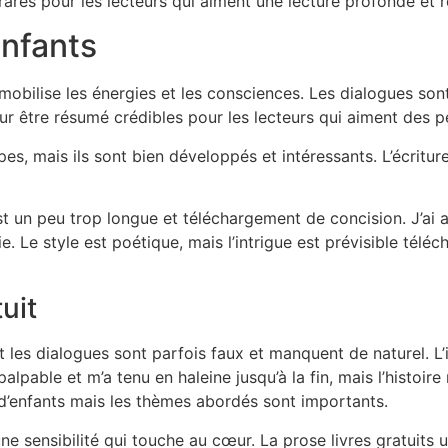
rares pour les lecteurs qui aiment une lecture profonde et r
enfants
mobilise les énergies et les consciences. Les dialogues son
 être résumé crédibles pour les lecteurs qui aiment des p
s, mais ils sont bien développés et intéressants. L’écritur
est un peu trop longue et téléchargement de concision. J’ai a
e. Le style est poétique, mais l’intrigue est prévisible tél
uit
it les dialogues sont parfois faux et manquent de naturel. 
palpable et m’a tenu en haleine jusqu’à la fin, mais l’histoi
’enfants mais les thèmes abordés sont importants.
ne sensibilité qui touche au cœur. La prose livres gratuits