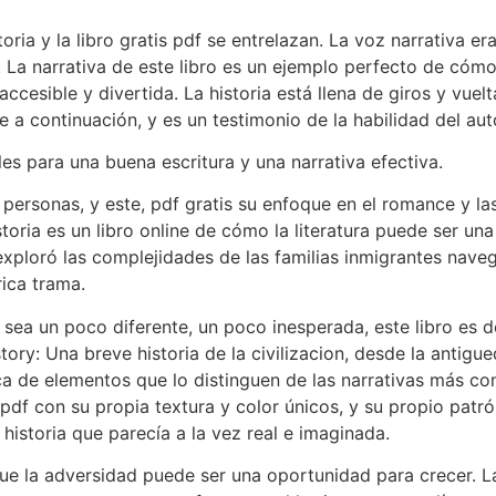
oria y la libro gratis pdf se entrelazan. La voz narrativa 
 La narrativa de este libro es un ejemplo perfecto de cómo 
ccesible y divertida. La historia está llena de giros y vu
 a continuación, y es un testimonio de la habilidad del aut
les para una buena escritura y una narrativa efectiva.
 personas, y este, pdf gratis su enfoque en el romance y l
toria es un libro online​ de cómo la literatura puede ser u
 exploró las complejidades de las familias inmigrantes nave
rica trama.
 sea un poco diferente, un poco inesperada, este libro es 
ory: Una breve historia de la civilizacion, desde la antig
ca de elementos que lo distinguen de las narrativas más con
 pdf con su propia textura y color únicos, y su propio patr
historia que parecía a la vez real e imaginada.
que la adversidad puede ser una oportunidad para crecer. L