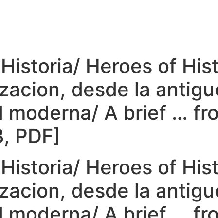
Historia/ Heroes of His
ilizacion, desde la antig
d moderna/ A brief … fr
B, PDF]
Historia/ Heroes of His
ilizacion, desde la antig
d moderna/ A brief … fr