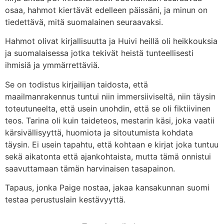
osaa, hahmot kiertävät edelleen päissäni, ja minun on
tiedettävä, mitä suomalainen seuraavaksi.
Hahmot olivat kirjallisuutta ja Huivi heillä oli heikkouksia
ja suomalaisessa jotka tekivät heistä tunteellisesti
ihmisiä ja ymmärrettäviä.
Se on todistus kirjailijan taidosta, että
maailmanrakennus tuntui niin immersiiviseltä, niin täysin
toteutuneelta, että usein unohdin, että se oli fiktiivinen
teos. Tarina oli kuin taideteos, mestarin käsi, joka vaatii
kärsivällisyyttä, huomiota ja sitoutumista kohdata
täysin. Ei usein tapahtu, että kohtaan e kirjat​ joka tuntuu
sekä aikatonta että ajankohtaista, mutta tämä onnistui
saavuttamaan tämän harvinaisen tasapainon.
Tapaus, jonka Paige nostaa, jakaa kansakunnan suomi
testaa perustuslain kestävyyttä.