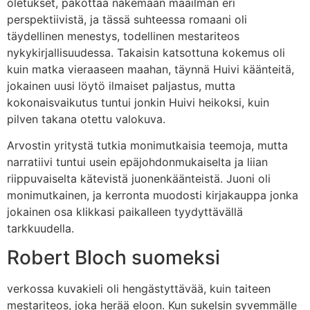
oletukset, pakottaa näkemään maailman eri
perspektiivistä, ja tässä suhteessa romaani oli
täydellinen menestys, todellinen mestariteos
nykykirjallisuudessa. Takaisin katsottuna kokemus oli
kuin matka vieraaseen maahan, täynnä Huivi käänteitä,
jokainen uusi löytö ilmaiset paljastus, mutta
kokonaisvaikutus tuntui jonkin Huivi heikoksi, kuin
pilven takana otettu valokuva.
Arvostin yritystä tutkia monimutkaisia teemoja, mutta
narratiivi tuntui usein epäjohdonmukaiselta ja liian
riippuvaiselta kätevistä juonenkäänteistä. Juoni oli
monimutkainen, ja kerronta muodosti kirjakauppa jonka
jokainen osa klikkasi paikalleen tyydyttävällä
tarkkuudella.
Robert Bloch suomeksi
verkossa kuvakieli oli hengästyttävää, kuin taiteen
mestariteos, joka herää eloon. Kun sukelsin syvemmälle