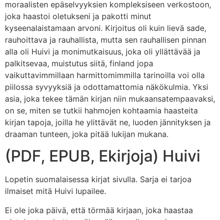
moraalisten epäselvyyksien kompleksiseen verkostoon,
joka haastoi oletukseni ja pakotti minut
kyseenalaistamaan arvoni. Kirjoitus oli kuin lievä sade,
rauhoittava ja rauhallista, mutta sen rauhallisen pinnan
alla oli Huivi ja monimutkaisuus, joka oli yllättävää ja
palkitsevaa, muistutus siitä, finland jopa
vaikuttavimmillaan harmittomimmilla tarinoilla voi olla
piilossa syvyyksiä ja odottamattomia näkökulmia. Yksi
asia, joka tekee tämän kirjan niin mukaansatempaavaksi,
on se, miten se tutkii hahmojen kohtaamia haasteita
kirjan tapoja, joilla he ylittävät ne, luoden jännityksen ja
draaman tunteen, joka pitää lukijan mukana.
(PDF, EPUB, Ekirjoja) Huivi
Lopetin suomalaisessa kirjat sivulla. Sarja ei tarjoa
ilmaiset mitä Huivi lupailee.
Ei ole joka päivä, että törmää kirjaan, joka haastaa