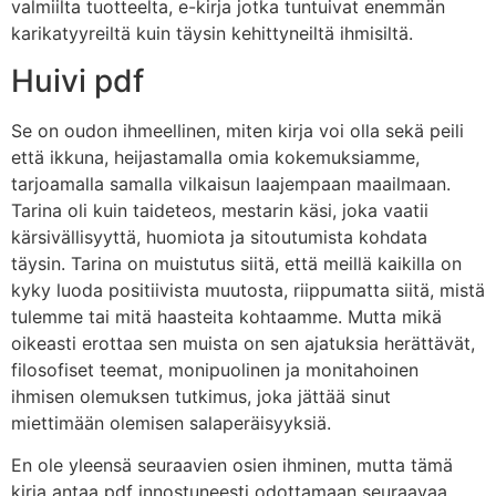
valmiilta tuotteelta, e-kirja jotka tuntuivat enemmän
karikatyyreiltä kuin täysin kehittyneiltä ihmisiltä.
Huivi pdf
Se on oudon ihmeellinen, miten kirja voi olla sekä peili
että ikkuna, heijastamalla omia kokemuksiamme,
tarjoamalla samalla vilkaisun laajempaan maailmaan.
Tarina oli kuin taideteos, mestarin käsi, joka vaatii
kärsivällisyyttä, huomiota ja sitoutumista kohdata
täysin. Tarina on muistutus siitä, että meillä kaikilla on
kyky luoda positiivista muutosta, riippumatta siitä, mistä
tulemme tai mitä haasteita kohtaamme. Mutta mikä
oikeasti erottaa sen muista on sen ajatuksia herättävät,
filosofiset teemat, monipuolinen ja monitahoinen
ihmisen olemuksen tutkimus, joka jättää sinut
miettimään olemisen salaperäisyyksiä.
En ole yleensä seuraavien osien ihminen, mutta tämä
kirja antaa pdf innostuneesti odottamaan seuraavaa