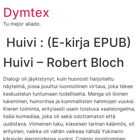
Dymtex
Tu mejor aliado.
Huivi : (E-kirja EPUB)
Huivi – Robert Bloch
Dialogi oli jäykistynyt, kuin huonosti harjoiteltu
näytelmä, jossa puuttui luonnollinen virtaus, joka tekee
keskustelun tuntumaan todelliselta. Manga oli iloinen
lukeminen, humorinsa ja kummallisten hahmojen vuoksi.
Kieren toiminta, erityisesti usein toistuva vaateongelma,
lisäsi komediaa, joka oli sekä odottamaton että
uudistava. Viimeinen luku, klassisen tarinan käännös, oli
erityinen, vaikka oli vähän vaikeaa nähdä Yukinarin
kärsivän alergioidensa vuoksi. Colesin monitominen