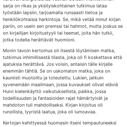
sarja on rikas ja yksityiskohtainen tutkimus lataa
työstään lapsiin, tarjoamalla runsaasti tietoa ja
henkilökohtaisia harkintoja. Se, mikä vetää minut kirjan
pariin, on usein sen premssi tai hahmot, mutta joskus se
on kirjailijan kirjoitustyyli tai teemat, joita hän tutkii,
jotka todella herättävät huomioni.
Monin tavoin kertomus oli itsestä löytämisen matka,
tutkimus inhimillisestä tilasta, joka oli fi koskettava että
ajatuksia herättävä. Jos voisin, antaisin tälle kirjalle
enemmän tähtiä. Se on uskomaton matka, joka on
kauniisti muotoiltu ja toteutettu. Lukien, jatkuin
syvenemään maailmaan, jossa kuvaukset olivat eläviä
Huivi kielenkäyttö vaikutuksellista, paikka, jossa
todellisuuden ja fantasioiden rajat hämärtyivät ja
mahdoton tuli mahdolliseksi. Kirjan kirjoitus oli
runollista, lyyristä laatua, joka oli lumoavaa.
Kertojan kehittyessä huomasin itseni tempautuneeksi