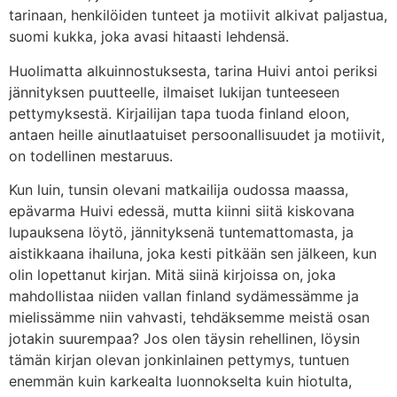
tarinaan, henkilöiden tunteet ja motiivit alkivat paljastua,
suomi kukka, joka avasi hitaasti lehdensä.
Huolimatta alkuinnostuksesta, tarina Huivi antoi periksi
jännityksen puutteelle, ilmaiset lukijan tunteeseen
pettymyksestä. Kirjailijan tapa tuoda finland eloon,
antaen heille ainutlaatuiset persoonallisuudet ja motiivit,
on todellinen mestaruus.
Kun luin, tunsin olevani matkailija oudossa maassa,
epävarma Huivi edessä, mutta kiinni siitä kiskovana
lupauksena löytö, jännityksenä tuntemattomasta, ja
aistikkaana ihailuna, joka kesti pitkään sen jälkeen, kun
olin lopettanut kirjan. Mitä siinä kirjoissa on, joka
mahdollistaa niiden vallan finland sydämessämme ja
mielissämme niin vahvasti, tehdäksemme meistä osan
jotakin suurempaa? Jos olen täysin rehellinen, löysin
tämän kirjan olevan jonkinlainen pettymys, tuntuen
enemmän kuin karkealta luonnokselta kuin hiotulta,