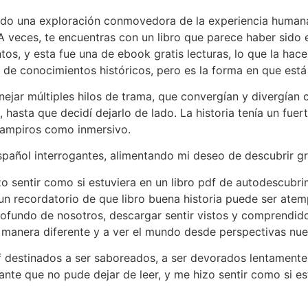
iendo una exploración conmovedora de la experiencia humana
 veces, te encuentras con un libro que parece haber sido e
tos, y esta fue una de ebook gratis lecturas, lo que la ha
de conocimientos históricos, pero es la forma en que está e
ejar múltiples hilos de trama, que convergían y divergían 
 hasta que decidí dejarlo de lado. La historia tenía un fuer
vampiros como inmersivo.
spañol interrogantes, alimentando mi deseo de descubrir gr
izo sentir como si estuviera en un libro pdf de autodescub
es un recordatorio de que libro buena historia puede ser at
profundo de nosotros, descargar sentir vistos y comprendi
 manera diferente y a ver el mundo desde perspectivas nue
df destinados a ser saboreados, a ser devorados lentament
ante que no pude dejar de leer, y me hizo sentir como si es