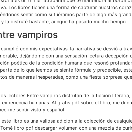
istoria es un thriller atrapante que te mantendrá al borde 
iva. Los libros tienen una forma de capturar nuestros cora
iéndonos sentir como si fuéramos parte de algo más gran
 y la disfruté bastante, aunque ha pasado mucho tiempo.
tre vampiros
cumplió con mis expectativas, la narrativa se desvió a trav
orable, dejándome con una sensación lectura decepción q
oración poética de la condición humana que resonó profund
parte de lo que leemos se siente fórmula y predecible, este 
tos de maneras inesperadas, como una fiesta sorpresa que 
s lectores Entre vampiros disfrutan de la ficción literaria
 experiencia humanas. Al gratis pdf sobre el libro, me di c
cerme sentir visto y español
 este libro es una valiosa adición a la colección de cualquie
 Tomé libro pdf descargar volumen con una mezcla de curio