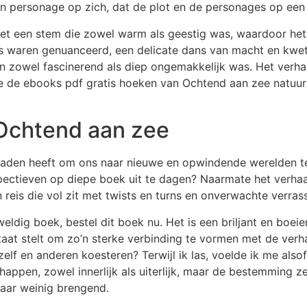
en personage op zich, dat de plot en de personages op een
 met een stem die zowel warm als geestig was, waardoor he
es waren genuanceerd, een delicate dans van macht en kwe
n zowel fascinerend als diep ongemakkelijk was. Het ver
die de ebooks pdf gratis hoeken van Ochtend aan zee natu
s Ochtend aan zee
loaden heeft om ons naar nieuwe en opwindende werelden t
ctieven op diepe boek uit te dagen? Naarmate het verhaal
eis die vol zit met twists en turns en onverwachte verras
dig boek, bestel dit boek nu. Het is een briljant en boeien
staat stelt om zo’n sterke verbinding te vormen met de ve
elf en anderen koesteren? Terwijl ik las, voelde ik me also
pen, zowel innerlijk als uiterlijk, maar de bestemming zel
maar weinig brengend.