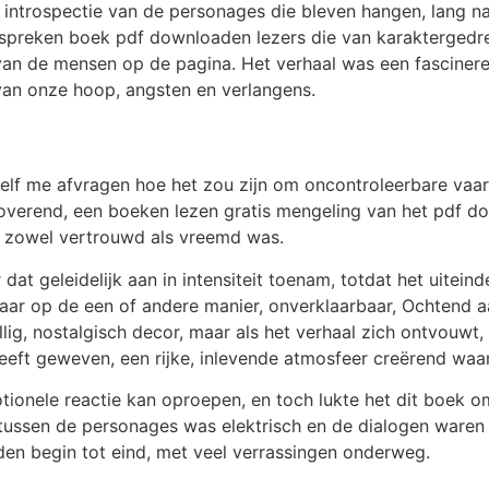
n introspectie van de personages die bleven hangen, lang 
spreken boek pdf downloaden lezers die van karaktergedre
van de mensen op de pagina. Het verhaal was een fascinere
an onze hoop, angsten en verlangens.
zelf me afvragen hoe het zou zijn om oncontroleerbare vaar
overend, een boeken lezen gratis mengeling van het pdf dow
e zowel vertrouwd als vreemd was.
t geleidelijk aan in intensiteit toenam, totdat het uiteinde
ar op de een of andere manier, onverklaarbaar, Ochtend aan
llig, nostalgisch decor, maar als het verhaal zich ontvouwt
 heeft geweven, een rijke, inlevende atmosfeer creërend waa
otionele reactie kan oproepen, en toch lukte het dit boek 
ussen de personages was elektrisch en de dialogen waren
en begin tot eind, met veel verrassingen onderweg.