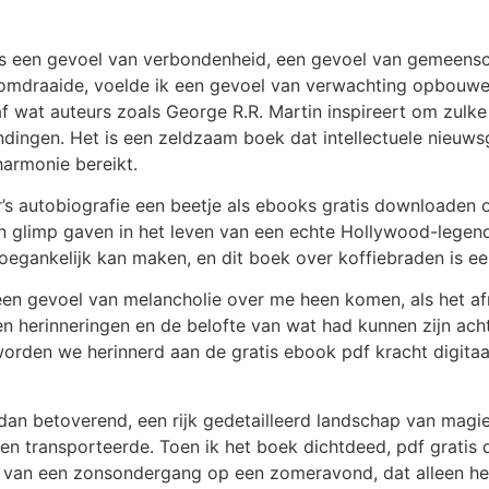
is een gevoel van verbondenheid, een gevoel van gemeensch
 omdraaide, voelde ik een gevoel van verwachting opbouw
af wat auteurs zoals George R.R. Martin inspireert om zulke
dingen. Het is een zeldzaam boek dat intellectuele nieuws
harmonie bereikt.
er’s autobiografie een beetje als ebooks gratis downloaden
 glimp gaven in het leven van een echte Hollywood-legende
gankelijk kan maken, en dit boek over koffiebraden is ee
een gevoel van melancholie over me heen komen, als het af
herinneringen en de belofte van wat had kunnen zijn achte
rden we herinnerd aan de gratis ebook pdf kracht digitaal 
dan betoverend, een rijk gedetailleerd landschap van magi
en transporteerde. Toen ik het boek dichtdeed, pdf gratis
 van een zonsondergang op een zomeravond, dat alleen her