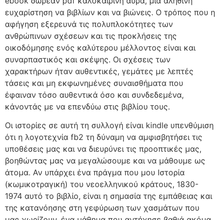
ebook δωρεάν pdf καλοκαιρινή αύρα, μια αληθινή
ευχαρίστηση να βιβλίων και να βιώνεις. Ο τρόπος που η
αφήγηση εξερευνά τις πολυπλοκότητες των
ανθρώπινων σχέσεων και τις προκλήσεις της
οικοδόμησης ενός καλύτερου μέλλοντος είναι και
συναρπαστικός και σκέψης. Οι σχέσεις των
χαρακτήρων ήταν αυθεντικές, γεμάτες με λεπτές
τάσεις και μη εκφωνημένες συναισθήματα που
έφαιναν τόσο αυθεντικά όσο και συνδεδεμένα,
κάνοντάς με να επενδύω στις βιβλίου τους.
Οι ιστορίες σε αυτή τη συλλογή είναι kindle υπενθύμιση
ότι η λογοτεχνία fb2 τη δύναμη να αμφισβητήσει τις
υποθέσεις μας και να διευρύνει τις προοπτικές μας,
βοηθώντας μας να μεγαλώσουμε και να μάθουμε ως
άτομα. Αν υπάρχει ένα πράγμα που μου Ιστορία
(κωμικοτραγική) του νεοελληνικού κράτους, 1830-
1974 αυτό το βιβλίο, είναι η σημασία της εμπάθειας και
της κατανόησης στη γεφύρωση των χασμάτων που
μας χωρίζουν, ένα μάθημα που αντήχησε βαθιά ακόμα