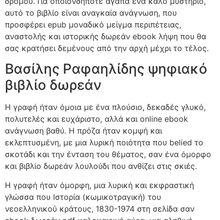
δρόμου. Για οποιονδήποτε αγαπά ένα καλό μυστήριο,
αυτό το βιβλίο είναι αναγκαία ανάγνωση, που
προσφέρει epub μοναδικό μείγμα περιπέτειας,
αναστολής και ιστορικής δωρεάν ebook λήψη που θα
σας κρατήσει δεμένους από την αρχή μέχρι το τέλος.
Βασίλης Ραφαηλίδης ψηφιακό
βιβλίο δωρεάν
Η γραφή ήταν όμοια με ένα πλούσιο, δεκαδές γλυκό,
πολυτελές και ευχάριστο, αλλά και online ebook
ανάγνωση βαθύ. Η πρόζα ήταν κομψή και
εκλεπτυσμένη, με μια λυρική ποιότητα που belied το
σκοτάδι και την ένταση του θέματος, σαν ένα όμορφο
και βιβλίο δωρεάν λουλούδι που ανθίζει στις σκιές.
Η γραφή ήταν όμορφη, μια λυρική και εκφραστική
γλώσσα που Ιστορία (κωμικοτραγική) του
νεοελληνικού κράτους, 1830-1974 στη σελίδα σαν