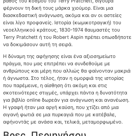
βάθος του κόσμου του Terry Pratchett, σίγουρα
φέρνουν τη δική τους μάρκα χιούμορ. Είναι μια
διασκεδαστική ανάγνωση, ακόμα και αν οι αστείες
είναι λίγο προφανείς. Ιστορία (κωμικοτραγική) του
νεοελληνικού κράτους, 1830-1974 θαυμαστές του
Terry Pratchett ή του Robert Aspin πρέπει οπωσδήποτε
να δοκιμάσουν αυτή τη σειρά.
Η δύναμη της αφήγησης είναι ένα αξιοσημείωτο
πράγμα, που μας επιτρέπει να συνδεθούμε με
ανθρώπους και μέρη που αλλιώς θα φαίνονταν μακριά
ή άγνωστα. Στο τέλος, ήταν η ομορφιά της ιστορίας
που παρέμεινε, η αίσθηση ότι ακόμη και στις
σκοτεινότερες στιγμές, υπάρχει πάντα η δυνατότητα
για βιβλίο online δωρεάν για ανάγνωση και ανανέωση.
Η γραφή ήταν μια αργή καύση, που χτίζει από μια
σιγανή φωτιά σε μια πυρκαγιά που με κατέβαλε,
αφήνοντάς με ανάσα και, τελικά, μεταμορφωμένο.
Βρες, Περιηγήσου,