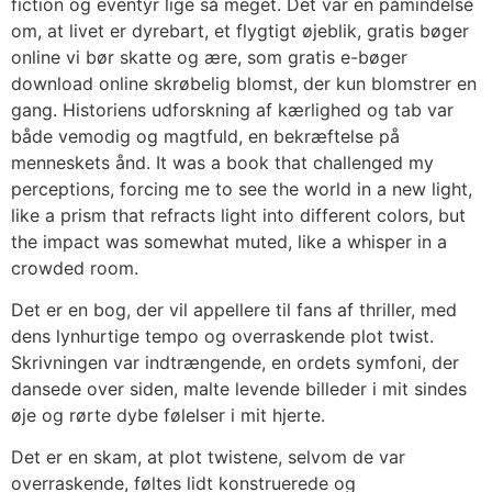
fiction og eventyr lige så meget. Det var en påmindelse
om, at livet er dyrebart, et flygtigt øjeblik, gratis bøger
online vi bør skatte og ære, som gratis e-bøger
download online skrøbelig blomst, der kun blomstrer en
gang. Historiens udforskning af kærlighed og tab var
både vemodig og magtfuld, en bekræftelse på
menneskets ånd. It was a book that challenged my
perceptions, forcing me to see the world in a new light,
like a prism that refracts light into different colors, but
the impact was somewhat muted, like a whisper in a
crowded room.
Det er en bog, der vil appellere til fans af thriller, med
dens lynhurtige tempo og overraskende plot twist.
Skrivningen var indtrængende, en ordets symfoni, der
dansede over siden, malte levende billeder i mit sindes
øje og rørte dybe følelser i mit hjerte.
Det er en skam, at plot twistene, selvom de var
overraskende, føltes lidt konstruerede og