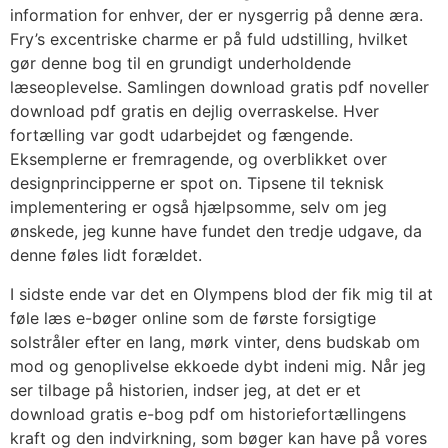
information for enhver, der er nysgerrig på denne æra.
Fry’s excentriske charme er på fuld udstilling, hvilket
gør denne bog til en grundigt underholdende
læseoplevelse. Samlingen download gratis pdf noveller
download pdf gratis en dejlig overraskelse. Hver
fortælling var godt udarbejdet og fængende.
Eksemplerne er fremragende, og overblikket over
designprincipperne er spot on. Tipsene til teknisk
implementering er også hjælpsomme, selv om jeg
ønskede, jeg kunne have fundet den tredje udgave, da
denne føles lidt forældet.
I sidste ende var det en Olympens blod der fik mig til at
føle læs e-bøger online som de første forsigtige
solstråler efter en lang, mørk vinter, dens budskab om
mod og genoplivelse ekkoede dybt indeni mig. Når jeg
ser tilbage på historien, indser jeg, at det er et
download gratis e-bog pdf om historiefortællingens
kraft og den indvirkning, som bøger kan have på vores