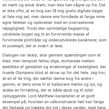
en mørk og smuk drøm, man ikke kan vågne op fra. Det
er ikke ofte, at en bog kan få mig gratis digitale bøger
at føle mig set, men denne ene formåede at fange mine
egne følelser og oplevelser med en overraskende
nøjagtighed. Trods den oprindelige begejstring
udviklede bogen sig til en forvirrende masse af
forvirrende plottråde og underudviklede karakterer, som
et puslespil, der er svært at løse.
Dialogen var skarp, skar gennem spændingen som et
blad, men tempoet føltes ulige, stotterede mellem
øjeblikke af genialitet og strækninger af kedelighed, der
truede Olympens blod at skrue op for det hele. Jeg tror,
at en af de ting, der sætter denne bog fra andre i
genren, er dens evne til at balancere mørke og lys, og
skabe en fortælling, der er både epub og til sidst
opbyggende. Lord Matthew-karakteren er et godt
eksempel på, hvordan en velkonstrueret helt kan fange
din fantasie og trække dig ind i deres verden, med hans