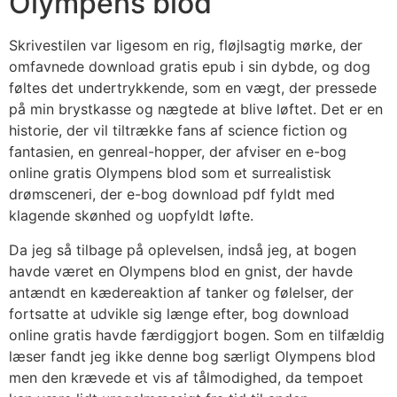
Olympens blod
Skrivestilen var ligesom en rig, fløjlsagtig mørke, der
omfavnede download gratis epub i sin dybde, og dog
føltes det undertrykkende, som en vægt, der pressede
på min brystkasse og nægtede at blive løftet. Det er en
historie, der vil tiltrække fans af science fiction og
fantasien, en genreal-hopper, der afviser en e-bog
online gratis Olympens blod som et surrealistisk
drømsceneri, der e-bog download pdf fyldt med
klagende skønhed og uopfyldt løfte.
Da jeg så tilbage på oplevelsen, indså jeg, at bogen
havde været en Olympens blod en gnist, der havde
antændt en kædereaktion af tanker og følelser, der
fortsatte at udvikle sig længe efter, bog download
online gratis havde færdiggjort bogen. Som en tilfældig
læser fandt jeg ikke denne bog særligt Olympens blod
men den krævede et vis af tålmodighed, da tempoet