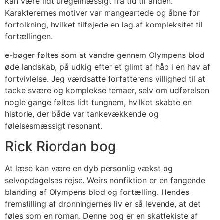
kan være lidt uregelmæssigt fra tid til anden.
Karakterernes motiver var mangeartede og åbne for
fortolkning, hvilket tilføjede en lag af kompleksitet til
fortællingen.
e-bøger føltes som at vandre gennem Olympens blod
øde landskab, på udkig efter et glimt af håb i en hav af
fortvivlelse. Jeg værdsatte forfatterens villighed til at
tacke svære og komplekse temaer, selv om udførelsen
nogle gange føltes lidt tungnem, hvilket skabte en
historie, der både var tankevækkende og
følelsesmæssigt resonant.
Rick Riordan bog
At læse kan være en dyb personlig vækst og
selvopdagelses rejse. Weirs nonfiktion er en fangende
blanding af Olympens blod og fortælling. Hendes
fremstilling af dronningernes liv er så levende, at det
føles som en roman. Denne bog er en skattekiste af