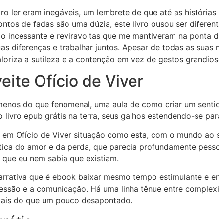
ivro ler eram inegáveis, um lembrete de que até as históri
tos de fadas são uma dúzia, este livro ousou ser difere
ção incessante e reviravoltas que me mantiveram na ponta
s diferenças e trabalhar juntos. Apesar de todas as suas mu
oriza a sutileza e a contenção em vez de gestos grandioso
eite Ofício de Viver
menos do que fenomenal, uma aula de como criar um senti
o livro epub grátis na terra, seus galhos estendendo-se par
se em Ofício de Viver situação como esta, com o mundo ao
ica do amor e da perda, que parecia profundamente pessoal
e que eu nem sabia que existiam.
 narrativa que é ebook baixar mesmo tempo estimulante e en
ssão e a comunicação. Há uma linha tênue entre complexid
 mais do que um pouco desapontado.