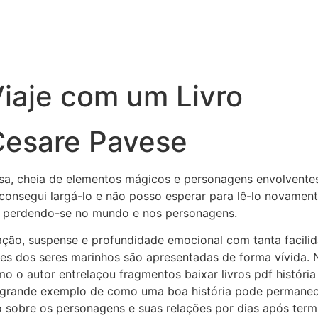
Viaje com um Livro
 Cesare Pavese
osa, cheia de elementos mágicos e personagens envolventes.
o consegui largá-lo e não posso esperar para lê-lo novamen
, perdendo-se no mundo e nos personagens.
ar ação, suspense e profundidade emocional com tanta facil
es dos seres marinhos são apresentadas de forma vívida. 
o o autor entrelaçou fragmentos baixar livros pdf históri
 um grande exemplo de como uma boa história pode perman
o sobre os personagens e suas relações por dias após termin