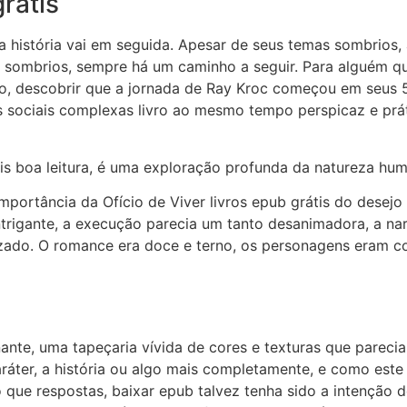
rátis
 a história vai em seguida. Apesar de seus temas sombrios
ombrios, sempre há um caminho a seguir. Para alguém qu
o, descobrir que a jornada de Ray Kroc começou em seus 5
sociais complexas livro ao mesmo tempo perspicaz e prátic
tis boa leitura, é uma exploração profunda da natureza hu
mportância da Ofício de Viver livros epub grátis do dese
ntrigante, a execução parecia um tanto desanimadora, a na
zado. O romance era doce e terno, os personagens eram com
ante, uma tapeçaria vívida de cores e texturas que parecia
aráter, a história ou algo mais completamente, e como est
que respostas, baixar epub talvez tenha sido a intenção d