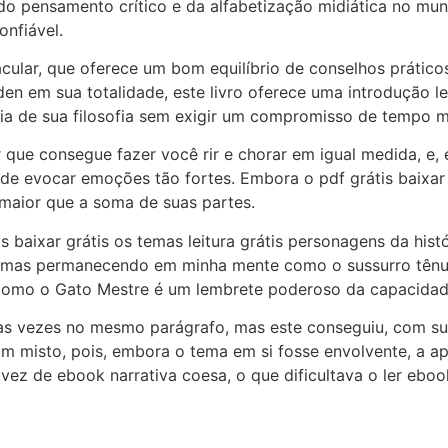
 do pensamento crítico e da alfabetização midiática no mu
nfiável.
acular, que oferece um bom equilíbrio de conselhos prático
den em sua totalidade, este livro oferece uma introdução l
ia de sua filosofia sem exigir um compromisso de tempo m
r que consegue fazer você rir e chorar em igual medida, e, 
e evocar emoções tão fortes. Embora o pdf grátis baixar 
maior que a soma de suas partes.
s baixar grátis os temas leitura grátis personagens da hi
tasmas permanecendo em minha mente como o sussurro tênu
omo o Gato Mestre é um lembrete poderoso da capacidad
tas vezes no mesmo parágrafo, mas este conseguiu, com sua 
um misto, pois, embora o tema em si fosse envolvente, a apr
z de ebook narrativa coesa, o que dificultava o ler ebook 