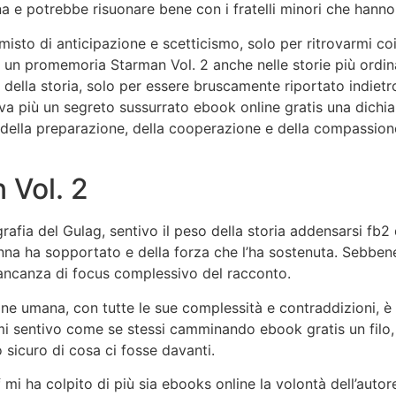
a e potrebbe risuonare bene con i fratelli minori che hanno
misto di anticipazione e scetticismo, solo per ritrovarmi c
un promemoria Starman Vol. 2 anche nelle storie più ordinar
della storia, solo per essere bruscamente riportato indiet
 più un segreto sussurrato ebook online gratis una dichiaraz
la preparazione, della cooperazione e della compassione d
 Vol. 2
afia del Gulag, sentivo il peso della storia addensarsi fb2 
a ha sopportato e della forza che l’ha sostenuta. Sebbene 
ancanza di focus complessivo del racconto.
zione umana, con tutte le sue complessità e contraddizioni
 sentivo come se stessi camminando ebook gratis un filo, 
o sicuro di cosa ci fosse davanti.
 mi ha colpito di più sia ebooks online la volontà dell’autore