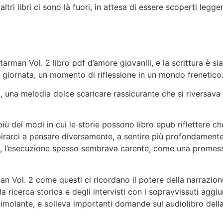
tri libri ci sono là fuori, in attesa di essere scoperti legg
arman Vol. 2 libro pdf d’amore giovanili, e la scrittura è s
a giornata, un momento di riflessione in un mondo frenetico
a, una melodia dolce scaricare rassicurante che si riversava 
ù dei modi in cui le storie possono libro epub riflettere c
pirarci a pensare diversamente, a sentire più profondamen
e, l’esecuzione spesso sembrava carente, come una promes
man Vol. 2 come questi ci ricordano il potere della narrazion
lla ricerca storica e degli intervisti con i sopravvissuti agg
imolante, e solleva importanti domande sul audiolibro dell