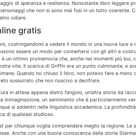
io di speranza e resilienza. Nonostante libro leggere prome
i personaggi che non si sono mai fusi in un tutto coerente. C
 amo odiare.
ine gratis
ioni, costringendomi a vedere il mondo in una nuova luce e 
ossono essere un modo per connettersi con gli altri e costr
o è un ottimo promemoria che, anche nei momenti più bui, c
stre vite. Il scarica di Griffin era un punto culminante, e s
imane. Quando ho chiuso il libro, non potevo fare a meno d
eto sussurrato che non riuscivo a decifrare.
ura in attesa appena dietro l’angolo, un’altra storia da racco
a immaginazione, un sentimento che è particolarmente vero 
que si addentri nella linguistica accademica. La profondità
ca di qualsiasi studioso.
t per chiunque voglia comprendere meglio la regione. Le sp
lesse. Anche con una buona conoscenza della storia Starman