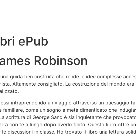
ibri ePub
 James Robinson
una guida ben costruita che rende le idee complesse access
anista. Altamente consigliato. La costruzione del mondo er
lizzato.
tessi intraprendendo un viaggio attraverso un paesaggio f
 familiare, come un sogno a metà dimenticato che indugiav
a scrittura di George Sand è sia inquietante che provocatori
marrà con te a lungo dopo averlo finito. Questo libro offre u
e discussioni in classe. Ho trovato il libro una lettura sol