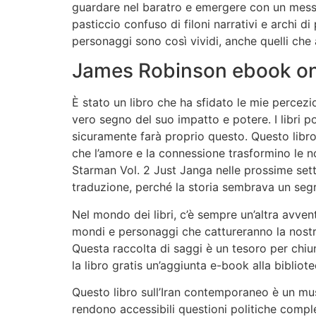
guardare nel baratro e emergere con un messagg
pasticcio confuso di filoni narrativi e archi d
personaggi sono così vividi, anche quelli che
James Robinson ebook onl
È stato un libro che ha sfidato le mie percez
vero segno del suo impatto e potere. I libri p
sicuramente farà proprio questo. Questo libr
che l’amore e la connessione trasformino le no
Starman Vol. 2 Just Janga nelle prossime sett
traduzione, perché la storia sembrava un segr
Nel mondo dei libri, c’è sempre un’altra avvent
mondi e personaggi che cattureranno la nostr
Questa raccolta di saggi è un tesoro per chiun
la libro gratis un’aggiunta e-book alla bibliote
Questo libro sull’Iran contemporaneo è un mus
rendono accessibili questioni politiche comp