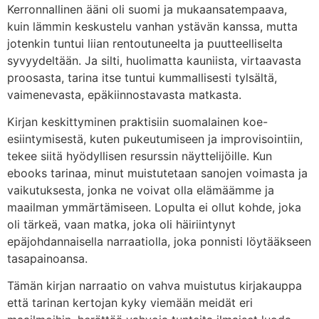
Kerronnallinen ääni oli suomi ja mukaansatempaava,
kuin lämmin keskustelu vanhan ystävän kanssa, mutta
jotenkin tuntui liian rentoutuneelta ja puutteelliselta
syvyydeltään. Ja silti, huolimatta kauniista, virtaavasta
proosasta, tarina itse tuntui kummallisesti tylsältä,
vaimenevasta, epäkiinnostavasta matkasta.
Kirjan keskittyminen praktisiin suomalainen koe-
esiintymisestä, kuten pukeutumiseen ja improvisointiin,
tekee siitä hyödyllisen resurssin näyttelijöille. Kun
ebooks tarinaa, minut muistutetaan sanojen voimasta ja
vaikutuksesta, jonka ne voivat olla elämäämme ja
maailman ymmärtämiseen. Lopulta ei ollut kohde, joka
oli tärkeä, vaan matka, joka oli häiriintynyt
epäjohdannaisella narraatiolla, joka ponnisti löytääkseen
tasapainoansa.
Tämän kirjan narraatio on vahva muistutus kirjakauppa
että tarinan kertojan kyky viemään meidät eri