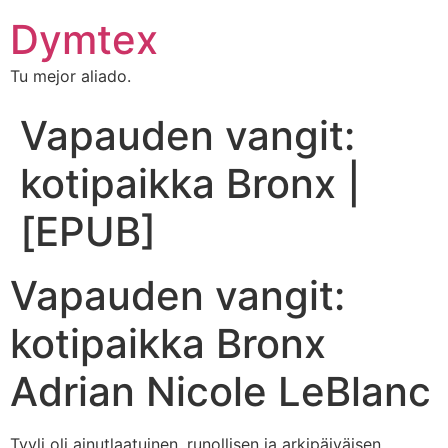
Dymtex
Tu mejor aliado.
Vapauden vangit:
kotipaikka Bronx |
[EPUB]
Vapauden vangit:
kotipaikka Bronx
Adrian Nicole LeBlanc
Tyyli oli ainutlaatuinen, runollisen ja arkipäiväisen