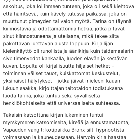
sekoitus, joka loi ihmeen tunteen, joka oli sekä kiehtova
että häiritsevä, kuin kävely tutussa paikassa, joka on
muuttunut pimeyden tai valon myötä. Tarina on täynnä
kiinnostavia ja odottamattomia hetkiä, jotka pitävät
sinut kiinnostuneena ja uteliaana, mikä tekee siitä
pakottavan luettavan alusta loppuun. Kirjailijan
kielenkäyttö oli runollista ja äänikirja kuin taidemaalarin
siveltimenvedot kankaalla, luoden elävän ja kestävän
kuvan. Lopulta oli kirjallisuutta hiljaiset hetket –
toiminnan väliset tauot, kuiskattomat keskustelut,
yksinäiset hälytykset – jotka jäivät mieleeni kauan
lukuun saakka, kirjoittajan taitotaidon todistuksena
luoda tarina, joka tuntuu sekä syvälliseltä
henkilökohtaiselta että universaaliselta suhteessa.
Takaisin katsottuna kirjan lukeminen tuntui
myrskymeren katsomiselta, kireää ja ennustamatonta,
Vapauden vangit: kotipaikka Bronx silti hypnootista
voimassaan ja kauneudessaan. Harvoin kirja haastaa