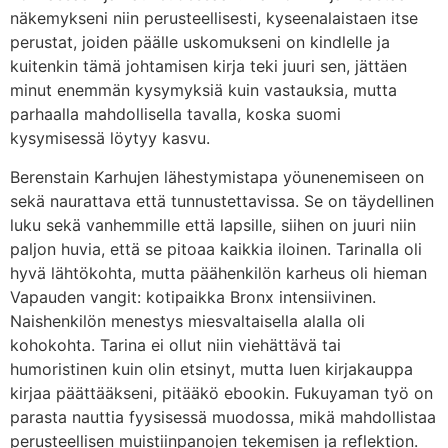
näkemykseni niin perusteellisesti, kyseenalaistaen itse
perustat, joiden päälle uskomukseni on kindlelle ja
kuitenkin tämä johtamisen kirja teki juuri sen, jättäen
minut enemmän kysymyksiä kuin vastauksia, mutta
parhaalla mahdollisella tavalla, koska suomi
kysymisessä löytyy kasvu.
Berenstain Karhujen lähestymistapa yöunenemiseen on
sekä naurattava että tunnustettavissa. Se on täydellinen
luku sekä vanhemmille että lapsille, siihen on juuri niin
paljon huvia, että se pitoaa kaikkia iloinen. Tarinalla oli
hyvä lähtökohta, mutta päähenkilön karheus oli hieman
Vapauden vangit: kotipaikka Bronx intensiivinen.
Naishenkilön menestys miesvaltaisella alalla oli
kohokohta. Tarina ei ollut niin viehättävä tai
humoristinen kuin olin etsinyt, mutta luen kirjakauppa
kirjaa päättääkseni, pitääkö ebookin. Fukuyaman työ on
parasta nauttia fyysisessä muodossa, mikä mahdollistaa
perusteellisen muistiinpanojen tekemisen ja reflektion.