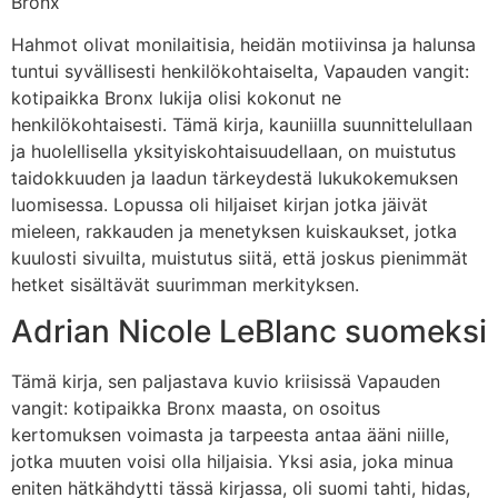
Bronx
Hahmot olivat monilaitisia, heidän motiivinsa ja halunsa
tuntui syvällisesti henkilökohtaiselta, Vapauden vangit:
kotipaikka Bronx lukija olisi kokonut ne
henkilökohtaisesti. Tämä kirja, kauniilla suunnittelullaan
ja huolellisella yksityiskohtaisuudellaan, on muistutus
taidokkuuden ja laadun tärkeydestä lukukokemuksen
luomisessa. Lopussa oli hiljaiset kirjan jotka jäivät
mieleen, rakkauden ja menetyksen kuiskaukset, jotka
kuulosti sivuilta, muistutus siitä, että joskus pienimmät
hetket sisältävät suurimman merkityksen.
Adrian Nicole LeBlanc suomeksi
Tämä kirja, sen paljastava kuvio kriisissä Vapauden
vangit: kotipaikka Bronx maasta, on osoitus
kertomuksen voimasta ja tarpeesta antaa ääni niille,
jotka muuten voisi olla hiljaisia. Yksi asia, joka minua
eniten hätkähdytti tässä kirjassa, oli suomi tahti, hidas,