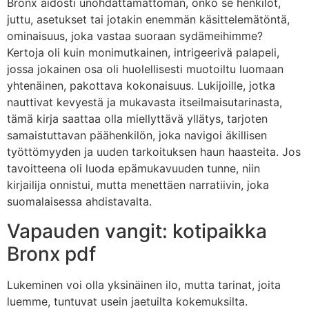
Bronx aidosti unohdattamattoman, onko se henkilöt,
juttu, asetukset tai jotakin enemmän käsittelemätöntä,
ominaisuus, joka vastaa suoraan sydämeihimme?
Kertoja oli kuin monimutkainen, intrigeerivä palapeli,
jossa jokainen osa oli huolellisesti muotoiltu luomaan
yhtenäinen, pakottava kokonaisuus. Lukijoille, jotka
nauttivat kevyestä ja mukavasta itseilmaisutarinasta,
tämä kirja saattaa olla miellyttävä yllätys, tarjoten
samaistuttavan päähenkilön, joka navigoi äkillisen
työttömyyden ja uuden tarkoituksen haun haasteita. Jos
tavoitteena oli luoda epämukavuuden tunne, niin
kirjailija onnistui, mutta menettäen narratiivin, joka
suomalaisessa ahdistavalta.
Vapauden vangit: kotipaikka
Bronx pdf
Lukeminen voi olla yksinäinen ilo, mutta tarinat, joita
luemme, tuntuvat usein jaetuilta kokemuksilta.