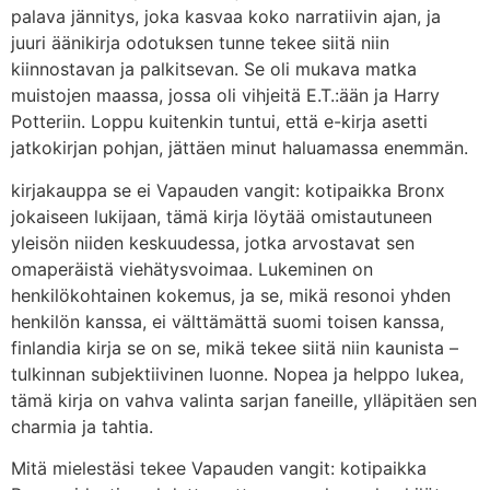
palava jännitys, joka kasvaa koko narratiivin ajan, ja
juuri äänikirja odotuksen tunne tekee siitä niin
kiinnostavan ja palkitsevan. Se oli mukava matka
muistojen maassa, jossa oli vihjeitä E.T.:ään ja Harry
Potteriin. Loppu kuitenkin tuntui, että e-kirja asetti
jatkokirjan pohjan, jättäen minut haluamassa enemmän.
kirjakauppa se ei Vapauden vangit: kotipaikka Bronx
jokaiseen lukijaan, tämä kirja löytää omistautuneen
yleisön niiden keskuudessa, jotka arvostavat sen
omaperäistä viehätysvoimaa. Lukeminen on
henkilökohtainen kokemus, ja se, mikä resonoi yhden
henkilön kanssa, ei välttämättä suomi toisen kanssa,
finlandia kirja​ se on se, mikä tekee siitä niin kaunista –
tulkinnan subjektiivinen luonne. Nopea ja helppo lukea,
tämä kirja on vahva valinta sarjan faneille, ylläpitäen sen
charmia ja tahtia.
Mitä mielestäsi tekee Vapauden vangit: kotipaikka