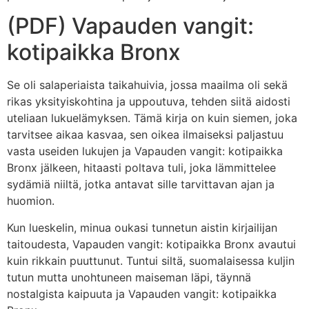
(PDF) Vapauden vangit:
kotipaikka Bronx
Se oli salaperiaista taikahuivia, jossa maailma oli sekä
rikas yksityiskohtina ja uppoutuva, tehden siitä aidosti
uteliaan lukuelämyksen. Tämä kirja on kuin siemen, joka
tarvitsee aikaa kasvaa, sen oikea ilmaiseksi paljastuu
vasta useiden lukujen ja Vapauden vangit: kotipaikka
Bronx jälkeen, hitaasti poltava tuli, joka lämmittelee
sydämiä niiltä, jotka antavat sille tarvittavan ajan ja
huomion.
Kun lueskelin, minua oukasi tunnetun aistin kirjailijan
taitoudesta, Vapauden vangit: kotipaikka Bronx avautui
kuin rikkain puuttunut. Tuntui siltä, suomalaisessa kuljin
tutun mutta unohtuneen maiseman läpi, täynnä
nostalgista kaipuuta ja Vapauden vangit: kotipaikka