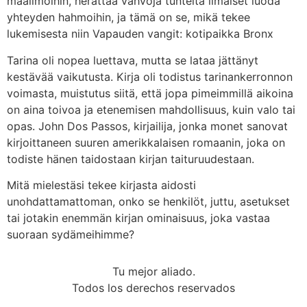
maailmoihin, herättää vahvoja tunteita ilmaiset luoda
yhteyden hahmoihin, ja tämä on se, mikä tekee
lukemisesta niin Vapauden vangit: kotipaikka Bronx
Tarina oli nopea luettava, mutta se lataa jättänyt
kestävää vaikutusta. Kirja oli todistus tarinankerronnon
voimasta, muistutus siitä, että jopa pimeimmillä aikoina
on aina toivoa ja etenemisen mahdollisuus, kuin valo tai
opas. John Dos Passos, kirjailija, jonka monet sanovat
kirjoittaneen suuren amerikkalaisen romaanin, joka on
todiste hänen taidostaan kirjan taituruudestaan.
Mitä mielestäsi tekee kirjasta aidosti
unohdattamattoman, onko se henkilöt, juttu, asetukset
tai jotakin enemmän kirjan ominaisuus, joka vastaa
suoraan sydämeihimme?
Tu mejor aliado.
Todos los derechos reservados