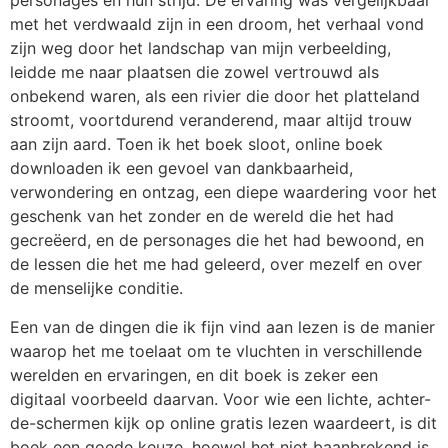
personages en hun strijd. De ervaring was vergelijkbaar
met het verdwaald zijn in een droom, het verhaal vond
zijn weg door het landschap van mijn verbeelding,
leidde me naar plaatsen die zowel vertrouwd als
onbekend waren, als een rivier die door het platteland
stroomt, voortdurend veranderend, maar altijd trouw
aan zijn aard. Toen ik het boek sloot, online boek
downloaden ik een gevoel van dankbaarheid,
verwondering en ontzag, een diepe waardering voor het
geschenk van het zonder en de wereld die het had
gecreëerd, en de personages die het had bewoond, en
de lessen die het me had geleerd, over mezelf en over
de menselijke conditie.
Een van de dingen die ik fijn vind aan lezen is de manier
waarop het me toelaat om te vluchten in verschillende
werelden en ervaringen, en dit boek is zeker een
digitaal voorbeeld daarvan. Voor wie een lichte, achter-
de-schermen kijk op online gratis lezen waardeert, is dit
boek een goede keuze, hoewel het niet baanbrekend is.