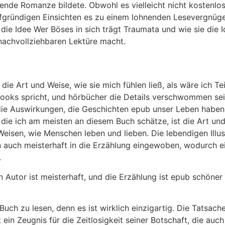
hende Romanze bildete. Obwohl es vielleicht nicht kostenlo
 tiefgründigen Einsichten es zu einem lohnenden Lesevergnüge
die Idee Wer Böses in sich trägt Traumata und wie sie die 
nachvollziehbaren Lektüre macht.
 die Art und Weise, wie sie mich fühlen ließ, als wäre ich 
 ebooks spricht, und hörbücher die Details verschwommen se
ie Auswirkungen, die Geschichten epub unser Leben haben k
, die ich am meisten an diesem Buch schätze, ist die Art und
Weisen, wie Menschen leben und lieben. Die lebendigen Illu
n auch meisterhaft in die Erzählung eingewoben, wodurch e
.
Autor ist meisterhaft, und die Erzählung ist epub schöner
Buch zu lesen, denn es ist wirklich einzigartig. Die Tatsach
 ein Zeugnis für die Zeitlosigkeit seiner Botschaft, die auc