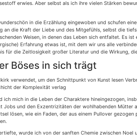
sestoff erwies. Aber selbst als ich ihre vielen Stärken bewu
nderschön in die Erzählung eingewoben und schufen eine G
g an die Kraft der Liebe und des Mitgefühls, selbst die tie
chenden Weisen, in denen das Leben sich entfaltet. Es ist 
rgische) Erfahrung etwas ist, mit dem wir uns alle verbin
s für die Zeitlosigkeit großer Literatur und die Wirkung, di
r Böses in sich trägt
elkirk verwendet, um den Schnittpunkt von Kunst lesen Verb
chicht der Komplexität verlag
nd ich mich in die Leben der Charaktere hineingezogen, insb
gt Jobs und den Exzentrizitäten der wohlhabenden Mütter a
Rätsel lösen, wie ein Faden, der aus einem Pullover gezogen 
len.
ertiefte, wurde ich von der sanften Chemie zwischen Noel u