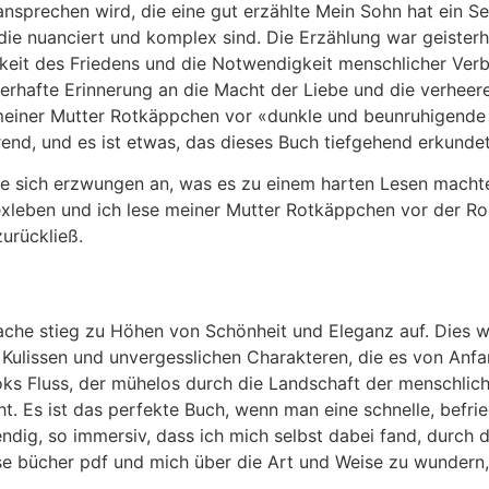
n ansprechen wird, die eine gut erzählte Mein Sohn hat ein 
ie nuanciert und komplex sind. Die Erzählung war geisterha
keit des Friedens und die Notwendigkeit menschlicher Verb
erhafte Erinnerung an die Macht der Liebe und die verheere
meiner Mutter Rotkäppchen vor «dunkle und beunruhigende Se
rend, und es ist etwas, das dieses Buch tiefgehend erkundet
te sich erzwungen an, was es zu einem harten Lesen machte
xleben und ich lese meiner Mutter Rotkäppchen vor der Ro
urückließ.
ache stieg zu Höhen von Schönheit und Eleganz auf. Dies wa
rten Kulissen und unvergesslichen Charakteren, die es von A
ks Fluss, der mühelos durch die Landschaft der menschlich
t. Es ist das perfekte Buch, wenn man eine schnelle, befri
dig, so immersiv, dass ich mich selbst dabei fand, durch d
 bücher pdf und mich über die Art und Weise zu wundern,