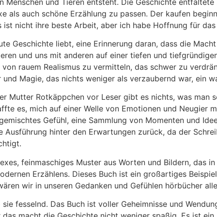
n Menschen und Tieren entsteht. Die Geschichte entfaltete s
xe als auch schöne Erzählung zu passen. Der kaufen beginnt
 ist nicht ihre beste Arbeit, aber ich habe Hoffnung für da
te Geschichte liebt, eine Erinnerung daran, dass die Macht de
eren und uns mit anderen auf einer tiefen und tiefgründige
ühl von rauem Realismus zu vermitteln, das schwer zu verdr
und Magie, das nichts weniger als verzaubernd war, ein wah
r Mutter Rotkäppchen vor Leser gibt es nichts, was man so s
ffte es, mich auf einer Welle von Emotionen und Neugier m
gemischtes Gefühl, eine Sammlung von Momenten und Ideen,
 Ausführung hinter den Erwartungen zurück, da der Schreibs
htigt.
exes, feinmaschiges Muster aus Worten und Bildern, das in
dernen Erzählens. Dieses Buch ist ein großartiges Beispiel 
wären wir in unseren Gedanken und Gefühlen hörbücher alle
sie fesselnd. Das Buch ist voller Geheimnisse und Wendung
er das macht die Geschichte nicht weniger spaßig. Es ist ei