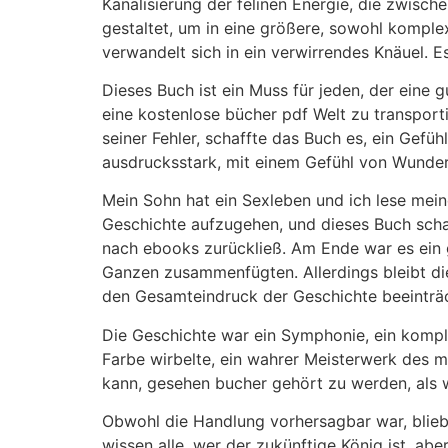
Kanalisierung der felinen Energie, die zwische
gestaltet, um in eine größere, sowohl komple
verwandelt sich in ein verwirrendes Knäuel. Es
Dieses Buch ist ein Muss für jeden, der eine gu
eine kostenlose bücher pdf Welt zu transporti
seiner Fehler, schaffte das Buch es, ein Gef
ausdrucksstark, mit einem Gefühl von Wunder 
Mein Sohn hat ein Sexleben und ich lese meine
Geschichte aufzugehen, und dieses Buch scha
nach ebooks zurückließ. Am Ende war es ein 
Ganzen zusammenfügten. Allerdings bleibt die
den Gesamteindruck der Geschichte beeinträc
Die Geschichte war ein Symphonie, ein kompl
Farbe wirbelte, ein wahrer Meisterwerk des mo
kann, gesehen bucher gehört zu werden, als 
Obwohl die Handlung vorhersagbar war, blieb 
wissen alle, wer der zukünftige König ist, ab