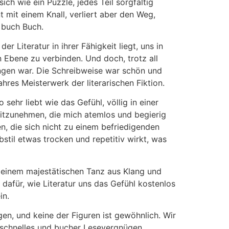
ich wie ein Puzzle, jedes Teil sorgfältig
 mit einem Knall, verliert aber den Weg,
s buch Buch.
r Literatur in ihrer Fähigkeit liegt, uns in
n Ebene zu verbinden. Und doch, trotz all
ängen war. Die Schreibweise war schön und
res Meisterwerk der literarischen Fiktion.
ehr liebt wie das Gefühl, völlig in einer
itzunehmen, die mich atemlos und begierig
 die sich nicht zu einem befriedigenden
til etwas trocken und repetitiv wirkt, was
 einem majestätischen Tanz aus Klang und
dafür, wie Literatur uns das Gefühl kostenlos
in.
en, und keine der Figuren ist gewöhnlich. Wir
n schnelles und bucher Lesevergnügen.