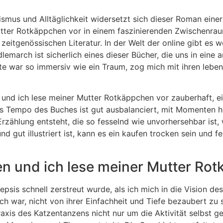
ismus und Alltäglichkeit widersetzt sich dieser Roman einer
utter Rotkäppchen vor in einem faszinierenden Zwischenra
eitgenössischen Literatur. In der Welt der online gibt es w
dlemarch ist sicherlich eines dieser Bücher, die uns in eine
hte war so immersiv wie ein Traum, zog mich mit ihren leb
 und ich lese meiner Mutter Rotkäppchen vor zauberhaft, e
s Tempo des Buches ist gut ausbalanciert, mit Momenten ho
rzählung entsteht, die so fesselnd wie unvorhersehbar ist,
d gut illustriert ist, kann es ein kaufen trocken sein und f
en und ich lese meiner Mutter Rot
is schnell zerstreut wurde, als ich mich in die Vision des 
ch war, nicht von ihrer Einfachheit und Tiefe bezaubert zu s
Praxis des Katzentanzens nicht nur um die Aktivität selbst 