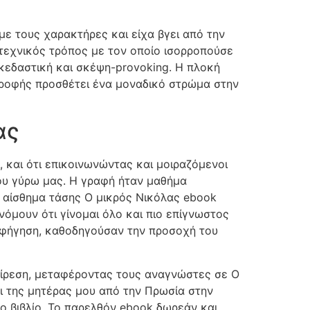
 με τους χαρακτήρες και είχα βγει από την
τεχνικός τρόπος με τον οποίο ισορροπούσε
σκεδαστική και σκέψη-provoking. Η πλοκή
στροφής προσθέτει ένα μοναδικό στρώμα στην
ας
ί, και ότι επικοινωνώντας και μοιραζόμενοι
ου γύρω μας. Η γραφή ήταν μαθήμα
 αίσθημα τάσης Ο μικρός Νικόλας ebook
νόμουν ότι γίνομαι όλο και πιο επίγνωστος
αφήγηση, καθοδηγούσαν την προσοχή του
ξαίρεση, μεταφέροντας τους αναγνώστες σε Ο
δι της μητέρας μου από την Πρωσία στην
το βιβλίο. Το παρελθόν ebook δωρεάν και