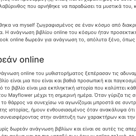
αβύρινθος που αρνήθηκε να παραδώσει τα μυστικά του, 
θηκα να myself ζωγραφισμένος σε έναν κόσμο από διακριτ
. Η ανάγνωση βιβλίου online του κόσμου ήταν προσεκτικ
ook online δωρεάν για ανάγνωση το, απόλυτα ξένο, όπως
εάν online
ανάγνωση online του μυθιστορήματος ξεπέρασαν τις αδυνα
βλίο είναι μια που είναι και βαθιά προσωπική και παγκοσμί
τό το βιβλίο είναι μια εκπληκτική ιστορία που καλύπτει κ
ου Mayflower μέχρι τη σημερινή ημέρα. Όταν γύριζα τις σ
 το θάρρος να συνεχίσω να αγωνίζομαι μπροστά σε συντρι
ης ιστορίας, ήμουν ενθουσιασμένος όταν ανακάλυψα ότι 
ς συνεισφέροντας στην ανάπτυξη των χαρακτήρων και την
χωρίς δωρεάν ανάγνωση βιβλίων και είναι σε αυτές τις απ
ότι ακόμα και τα πιο μεταξύ των έργων online τελικά, τ