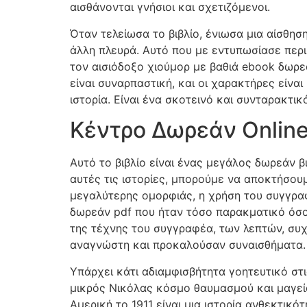
αισθάνονται γνήσιοι και σχετιζόμενοι.
Όταν τελείωσα το βιβλίο, ένιωσα μια αίσθησ
άλλη πλευρά. Αυτό που με εντυπωσίασε περ
τον αισιόδοξο χιούμορ με βαθιά ebook δωρε
είναι συναρπαστική, και οι χαρακτήρες είν
ιστορία. Είναι ένα σκοτεινό και συνταρακτικ
Κέντρο Δωρεάν Onlin
Αυτό το βιβλίο είναι ένας μεγάλος δωρεάν βι
αυτές τις ιστορίες, μπορούμε να αποκτήσο
μεγαλύτερης ομορφιάς, η χρήση του συγγρα
δωρεάν pdf που ήταν τόσο παρακματικό όσο 
της τέχνης του συγγραφέα, των λεπτών, σ
αναγνώστη και προκαλούσαν συναισθήματα.
Υπάρχει κάτι αδιαμφισβήτητα γοητευτικό στ
μικρός Νικόλας κόσμο θαυμασμού και μαγείας
Αμερική το 1911 είναι μια ιστορία ανθεκτικ