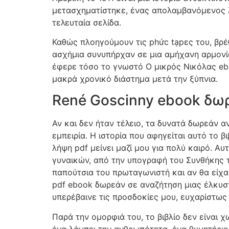
μετασχηματίστηκε, ένας απολαμβανόμενος λ
τελευταία σελίδα.
Καθώς πλοηγούμουν τις phức tạpες του, βρέ
ασχήμια συνυπήρχαν σε μια αμήχανη αρμονία
έφερε τόσο το γνωστό Ο μικρός Νικόλας eb
μακρά χρονικό διάστημα μετά την ξύπνια.
René Goscinny ebook δωρ
Αν και δεν ήταν τέλειο, τα δυνατά δωρεάν 
εμπειρία. Η ιστορία που αφηγείται αυτό το βι
λήψη pdf μείνει μαζί μου για πολύ καιρό. Αυ
γυναικών, από την υπογραφή του Συνθήκης τ
παπούτσια του πρωταγωνιστή και αν θα είχα
pdf ebook δωρεάν σε αναζήτηση μιας έλκυστ
υπερέβαινε τις προσδοκίες μου, ευχαρίστω
Παρά την ομορφιά του, το βιβλίο δεν είναι 
ένα λάμπει την ανθρωπότητα, ένα θυμητήριο 