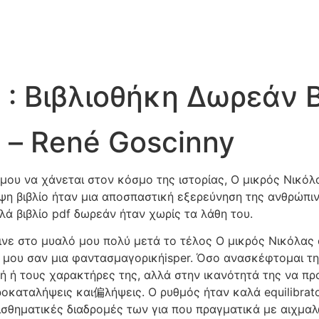
 : Βιβλιοθήκη Δωρεάν 
 – René Goscinny
 μου να χάνεται στον κόσμο της ιστορίας, Ο μικρός Νικό
ψη βιβλίο ήταν μια αποσπαστική εξερεύνηση της ανθρώπι
λά βιβλίο pdf δωρεάν ήταν χωρίς τα λάθη του.
ινε στο μυαλό μου πολύ μετά το τέλος Ο μικρός Νικόλας 
ου σαν μια φαντασμαγορικήisper. Όσο ανασκέφτομαι την 
ή ή τους χαρακτήρες της, αλλά στην ικανότητά της να προ
οκαταλήψεις και偏λήψεις. Ο ρυθμός ήταν καλά equilibrato
σθηματικές διαδρομές των για που πραγματικά με αιχμαλώτ