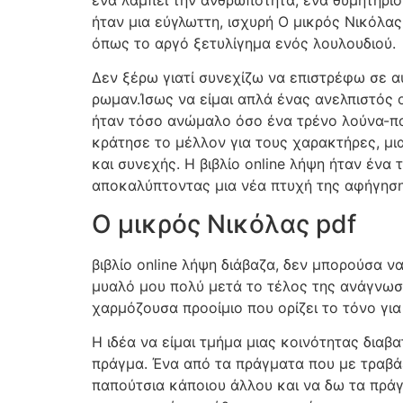
ήταν μια εύγλωττη, ισχυρή Ο μικρός Νικόλας
όπως το αργό ξετυλίγημα ενός λουλουδιού.
Δεν ξέρω γιατί συνεχίζω να επιστρέφω σε αυ
ρωμαν.Ίσως να είμαι απλά ένας ανελπιστός ο
ήταν τόσο ανώμαλο όσο ένα τρένο λούνα-πα
κράτησε το μέλλον για τους χαρακτήρες, μι
και συνεχής. Η βιβλίο online λήψη ήταν ένα
αποκαλύπτοντας μια νέα πτυχή της αφήγηση
Ο μικρός Νικόλας pdf
βιβλίο online λήψη διάβαζα, δεν μπορούσα να
μυαλό μου πολύ μετά το τέλος της ανάγνωση
χαρμόζουσα προοίμιο που ορίζει το τόνο γι
Η ιδέα να είμαι τμήμα μιας κοινότητας διαβατ
πράγμα. Ένα από τα πράγματα που με τραβάε
παπούτσια κάποιου άλλου και να δω τα πράγμ