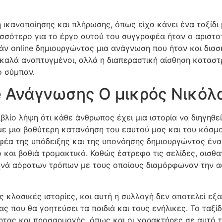
η ικανοποίησης και πλήρωσης, όπως είχα κάνει ένα ταξίδι
ισσότερο για το έργο αυτού του συγγραφέα ήταν ο αριστο
άν online δημιουργώντας μια ανάγνωση που ήταν και δια
αι καλά αναπτυγμένοι, αλλά η διαπεραστική αίσθηση κατα
ό σύμπαν.
e Ανάγνωσης Ο μικρός Νικόλ
βλίο λήψη ότι κάθε άνθρωπος έχει μια ιστορία να διηγηθε
υμε μια βαθύτερη κατανόηση του εαυτού μας και του κόσμ
φέα της υπόδειξης και της υπονόησης δημιουργώντας ένα
και βαθιά τρομακτικό. Καθώς έστρεφα τις σελίδες, αισθα
υχνά αόρατων τρόπων με τους οποίους διαμόρφωναν την 
ις κλασικές ιστορίες, και αυτή η συλλογή δεν αποτελεί ε
 που θα γοητεύσει τα παιδιά και τους ενήλικες. Το ταξί
ότητας και προσαρμογής, όπως και οι χαρακτήρες σε αυτό 