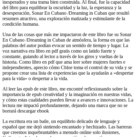
inesperados y una trama bien construida. Al final, fue la capacidad
del libro para equilibrar la oscuridad y la luz, la esperanza y la
desesperación, Sonar En Cubano /Dreaming in Cuban que resultó
resumen atractivo, una exploración matizada y estimulante de la
condición humana.
Una de las cosas que más me impactaron de este libro fue su Sonar
En Cubano /Dreaming in Cuban de atmósfera, la forma en que las
palabras del autor podían evocar un sentido de tiempo y lugar. La
voz narrativa era libro en pdf gratis como un latido fuerte y
constante, guiando al lector a través de los giros y vueltas de la
historia. Como libro en pdf que ama leer sobre mujeres fuertes e
independientes, aprecio cómo Chloe toma el control de su vida y se
propone crear una lista de experiencias que la ayudarán a «despertar
para la vida» o despertar a la vida.
Al leer las epub de este libro, me encontré reflexionando sobre la
importancia de epub creatividad y la imaginación en nuestras vidas,
y cómo estas cualidades pueden llevar a avances e innovaciones. La
lectura me impactó profundamente, dejando una marca que no se
borrará descargar ebook
La escritura era un baile, un equilibrio delicado de lenguaje y
español que me dejó sintiendo encantado y hechizado. Las barreras
que creemos inquebrantables a menudo online solo ilusiones,