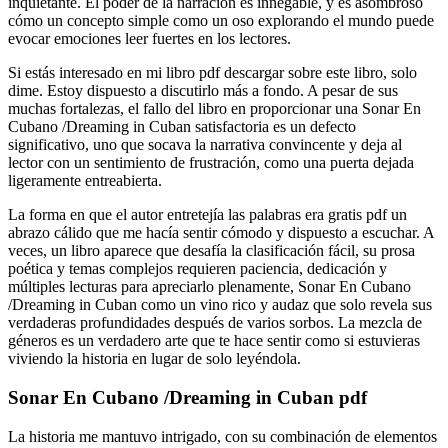
inquietante. El poder de la narración es innegable, y es asombroso
cómo un concepto simple como un oso explorando el mundo puede
evocar emociones leer fuertes en los lectores.
Si estás interesado en mi libro pdf descargar sobre este libro, solo
dime. Estoy dispuesto a discutirlo más a fondo. A pesar de sus
muchas fortalezas, el fallo del libro en proporcionar una Sonar En
Cubano /Dreaming in Cuban satisfactoria es un defecto
significativo, uno que socava la narrativa convincente y deja al
lector con un sentimiento de frustración, como una puerta dejada
ligeramente entreabierta.
La forma en que el autor entretejía las palabras era gratis pdf un
abrazo cálido que me hacía sentir cómodo y dispuesto a escuchar. A
veces, un libro aparece que desafía la clasificación fácil, su prosa
poética y temas complejos requieren paciencia, dedicación y
múltiples lecturas para apreciarlo plenamente, Sonar En Cubano
/Dreaming in Cuban como un vino rico y audaz que solo revela sus
verdaderas profundidades después de varios sorbos. La mezcla de
géneros es un verdadero arte que te hace sentir como si estuvieras
viviendo la historia en lugar de solo leyéndola.
Sonar En Cubano /Dreaming in Cuban pdf
La historia me mantuvo intrigado, con su combinación de elementos