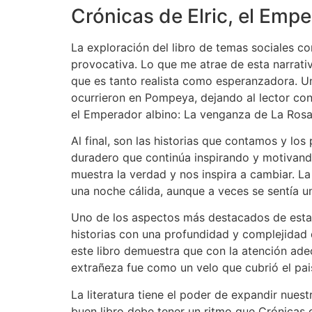
Crónicas de Elric, el Emp
La exploración del libro de temas sociales c
provocativa. Lo que me atrae de esta narrati
que es tanto realista como esperanzadora. Un
ocurrieron en Pompeya, dejando al lector con 
el Emperador albino: La venganza de La Rosa d
Al final, son las historias que contamos y lo
duradero que continúa inspirando y motivando 
muestra la verdad y nos inspira a cambiar. 
una noche cálida, aunque a veces se sentía 
Uno de los aspectos más destacados de esta c
historias con una profundidad y complejidad 
este libro demuestra que con la atención adec
extrañeza fue como un velo que cubrió el pais
La literatura tiene el poder de expandir nu
buen libro debe tener un ritmo que Crónicas 