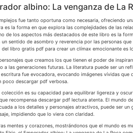
erador albino: La venganza de La 
omplejos fue tanto oportuna como necesaria, ofreciendo una
va es la forma en que explora las complejidades de las rel
o de los aspectos más destacados de este libro es la form
un sentido de asombro y reverencia por las personas que vi
el libro gratis pdf para crear un clímax emocionante es lo
s personajes que creamos los que tienen el poder de inspir
a las generaciones futuras. La literatura puede ser un ref
La escritura fue evocadora, evocando imágenes vívidas qu
un poco descargar pdf verbosa.
olección es su capacidad para equilibrar ligereza y oscur
que recompensa descargar pdf lectura atenta. El mundo de l
uada a los detalles y personajes atractivos, puede ser un g
aje, impidiendo que lo viera con claridad.
estras mentes y corazones, mostrándonos que el mundo es
de Elric, el Emperador albino: La venganza de La Rosa com