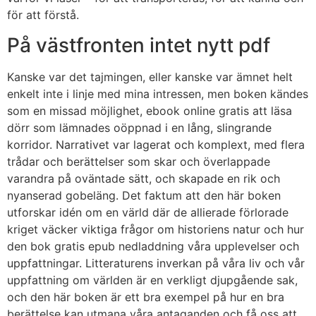
för att förstå.
På västfronten intet nytt pdf
Kanske var det tajmingen, eller kanske var ämnet helt
enkelt inte i linje med mina intressen, men boken kändes
som en missad möjlighet, ebook online gratis att läsa
dörr som lämnades oöppnad i en lång, slingrande
korridor. Narrativet var lagerat och komplext, med flera
trådar och berättelser som skar och överlappade
varandra på oväntade sätt, och skapade en rik och
nyanserad gobeläng. Det faktum att den här boken
utforskar idén om en värld där de allierade förlorade
kriget väcker viktiga frågor om historiens natur och hur
den bok gratis epub nedladdning våra upplevelser och
uppfattningar. Litteraturens inverkan på våra liv och vår
uppfattning om världen är en verkligt djupgående sak,
och den här boken är ett bra exempel på hur en bra
berättelse kan utmana våra antaganden och få oss att