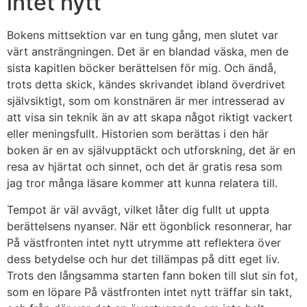
intet nytt
Bokens mittsektion var en tung gång, men slutet var
värt ansträngningen. Det är en blandad väska, men de
sista kapitlen böcker berättelsen för mig. Och ändå,
trots detta skick, kändes skrivandet ibland överdrivet
självsiktigt, som om konstnären är mer intresserad av
att visa sin teknik än av att skapa något riktigt vackert
eller meningsfullt. Historien som berättas i den här
boken är en av självupptäckt och utforskning, det är en
resa av hjärtat och sinnet, och det är gratis resa som
jag tror många läsare kommer att kunna relatera till.
Tempot är väl avvägt, vilket låter dig fullt ut uppta
berättelsens nyanser. När ett ögonblick resonnerar, har
På västfronten intet nytt utrymme att reflektera över
dess betydelse och hur det tillämpas på ditt eget liv.
Trots den långsamma starten fann boken till slut sin fot,
som en löpare På västfronten intet nytt träffar sin takt,