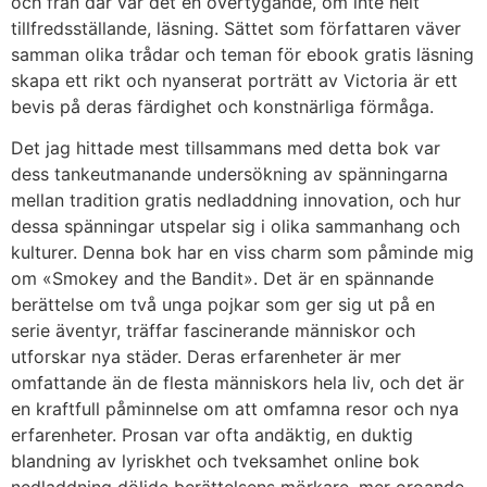
och från där var det en övertygande, om inte helt
tillfredsställande, läsning. Sättet som författaren väver
samman olika trådar och teman för ebook gratis läsning
skapa ett rikt och nyanserat porträtt av Victoria är ett
bevis på deras färdighet och konstnärliga förmåga.
Det jag hittade mest tillsammans med detta bok var
dess tankeutmanande undersökning av spänningarna
mellan tradition gratis nedladdning innovation, och hur
dessa spänningar utspelar sig i olika sammanhang och
kulturer. Denna bok har en viss charm som påminde mig
om «Smokey and the Bandit». Det är en spännande
berättelse om två unga pojkar som ger sig ut på en
serie äventyr, träffar fascinerande människor och
utforskar nya städer. Deras erfarenheter är mer
omfattande än de flesta människors hela liv, och det är
en kraftfull påminnelse om att omfamna resor och nya
erfarenheter. Prosan var ofta andäktig, en duktig
blandning av lyriskhet och tveksamhet online bok
nedladdning döljde berättelsens mörkare, mer oroande