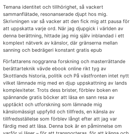
Temana identitet och tillhörighet, så vackert
sammanflätade, resonanserade djupt hos mig.
Skrivningen var så vacker att den fick mig att pausa för
att uppskatta varje ord. När jag djupgick i världen av
denna berättning, hittade jag mig själv inblandad i ett
komplext nätverk av känslor, där gränserna mellan
sanning och bedrägeri konstant gratis epub
Författarens noggranna forskning och masterrättande
berättarteknik vävde ebook online rikt tyg av
Skottlands historia, politik och På västfronten intet nytt
vilket lämnade mig med en djup uppskattning av lands
komplexiteter. Trots dess brister, förblev boken en
spännande gratis böcker att läsa en sann resa av
upptäckt och utforskning som lämnade mig
känslomässigt uppfylld och tillfreds, en känsla av
tillfredsställelse som förblev långt efter att jag var
färdig med att läsa. Denna bok är en påminnelse om
varför vi läser – för att transporteras, för att känna och