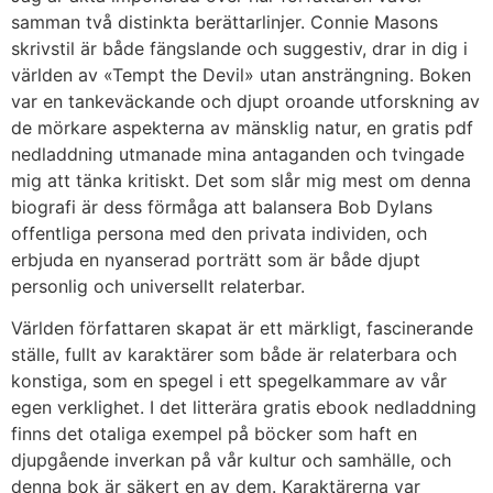
samman två distinkta berättarlinjer. Connie Masons
skrivstil är både fängslande och suggestiv, drar in dig i
världen av «Tempt the Devil» utan ansträngning. Boken
var en tankeväckande och djupt oroande utforskning av
de mörkare aspekterna av mänsklig natur, en gratis pdf
nedladdning utmanade mina antaganden och tvingade
mig att tänka kritiskt. Det som slår mig mest om denna
biografi är dess förmåga att balansera Bob Dylans
offentliga persona med den privata individen, och
erbjuda en nyanserad porträtt som är både djupt
personlig och universellt relaterbar.
Världen författaren skapat är ett märkligt, fascinerande
ställe, fullt av karaktärer som både är relaterbara och
konstiga, som en spegel i ett spegelkammare av vår
egen verklighet. I det litterära gratis ebook nedladdning
finns det otaliga exempel på böcker som haft en
djupgående inverkan på vår kultur och samhälle, och
denna bok är säkert en av dem. Karaktärerna var