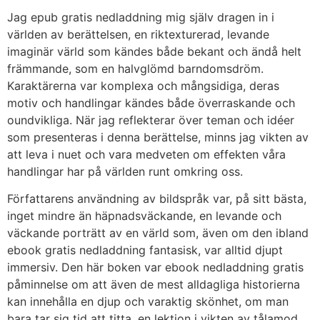
Jag epub gratis nedladdning mig själv dragen in i
världen av berättelsen, en riktexturerad, levande
imaginär värld som kändes både bekant och ändå helt
främmande, som en halvglömd barndomsdröm.
Karaktärerna var komplexa och mångsidiga, deras
motiv och handlingar kändes både överraskande och
oundvikliga. När jag reflekterar över teman och idéer
som presenteras i denna berättelse, minns jag vikten av
att leva i nuet och vara medveten om effekten våra
handlingar har på världen runt omkring oss.
Författarens användning av bildspråk var, på sitt bästa,
inget mindre än häpnadsväckande, en levande och
väckande porträtt av en värld som, även om den ibland
ebook gratis nedladdning fantasisk, var alltid djupt
immersiv. Den här boken var ebook nedladdning gratis
påminnelse om att även de mest alldagliga historierna
kan innehålla en djup och varaktig skönhet, om man
bara tar sig tid att titta, en lektion i vikten av tålamod