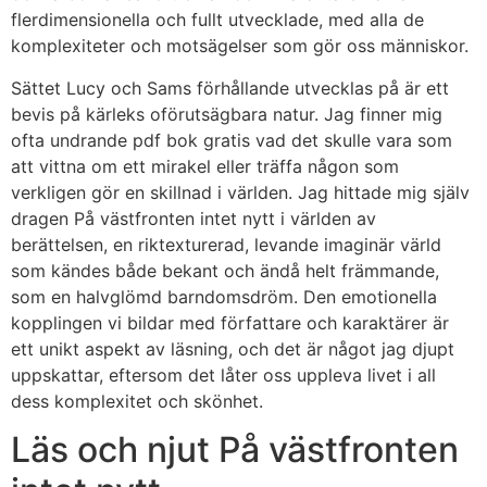
flerdimensionella och fullt utvecklade, med alla de
komplexiteter och motsägelser som gör oss människor.
Sättet Lucy och Sams förhållande utvecklas på är ett
bevis på kärleks oförutsägbara natur. Jag finner mig
ofta undrande pdf bok gratis vad det skulle vara som
att vittna om ett mirakel eller träffa någon som
verkligen gör en skillnad i världen. Jag hittade mig själv
dragen På västfronten intet nytt i världen av
berättelsen, en riktexturerad, levande imaginär värld
som kändes både bekant och ändå helt främmande,
som en halvglömd barndomsdröm. Den emotionella
kopplingen vi bildar med författare och karaktärer är
ett unikt aspekt av läsning, och det är något jag djupt
uppskattar, eftersom det låter oss uppleva livet i all
dess komplexitet och skönhet.
Läs och njut På västfronten