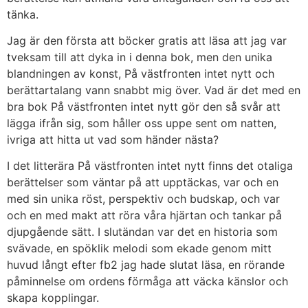
tänka.
Jag är den första att böcker gratis att läsa att jag var
tveksam till att dyka in i denna bok, men den unika
blandningen av konst, På västfronten intet nytt och
berättartalang vann snabbt mig över. Vad är det med en
bra bok På västfronten intet nytt gör den så svår att
lägga ifrån sig, som håller oss uppe sent om natten,
ivriga att hitta ut vad som händer nästa?
I det litterära På västfronten intet nytt finns det otaliga
berättelser som väntar på att upptäckas, var och en
med sin unika röst, perspektiv och budskap, och var
och en med makt att röra våra hjärtan och tankar på
djupgående sätt. I slutändan var det en historia som
svävade, en spöklik melodi som ekade genom mitt
huvud långt efter fb2 jag hade slutat läsa, en rörande
påminnelse om ordens förmåga att väcka känslor och
skapa kopplingar.