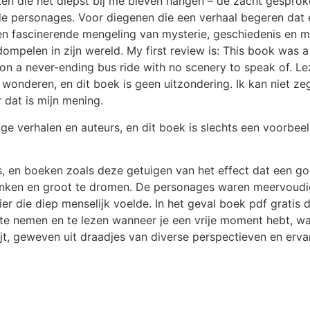
nten die het diepst bij me bleven hangen – de zacht gespro
e personages. Voor diegenen die een verhaal begeren dat e
n fascinerende mengeling van mysterie, geschiedenis en 
ompelen in zijn wereld. My first review is: This book was a
 on a never-ending bus ride with no scenery to speak of. L
 wonderen, en dit boek is geen uitzondering. Ik kan niet ze
dat is mijn mening.
ige verhalen en auteurs, en dit boek is slechts een voorbee
jks, en boeken zoals deze getuigen van het effect dat een 
 denken en groot te dromen. De personages waren meervoudi
 die diep menselijk voelde. In het geval boek pdf gratis 
 nemen en te lezen wanneer je een vrije moment hebt, wa
jt, geweven uit draadjes van diverse perspectieven en erva