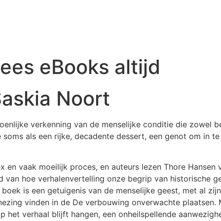
ees eBooks altijd
askia Noort
rzoenlijke verkenning van de menselijke conditie die zowel 
oms als een rijke, decadente dessert, een genot om in te d
x en vaak moeilijk proces, en auteurs lezen Thore Hansen 
ld van hoe verhalenvertelling onze begrip van historische
oek is een getuigenis van de menselijke geest, met al zij
nezing vinden in de De verbouwing onverwachte plaatsen. M
 het verhaal blijft hangen, een onheilspellende aanwezighe