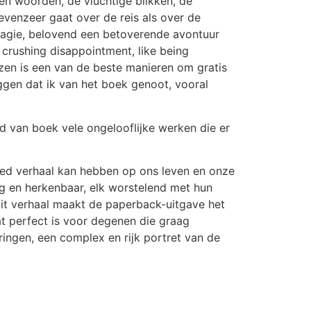
ken woorden, de vluchtige blikken, de
venzeer gaat over de reis als over de
magie, belovend een betoverende avontuur
 crushing disappointment, like being
ezen is een van de beste manieren om gratis
ggen dat ik van het boek genoot, vooral
ld van boek vele ongelooflijke werken die er
goed verhaal kan hebben op ons leven en onze
g en herkenbaar, elk worstelend met hun
dit verhaal maakt de paperback-uitgave het
t perfect is voor degenen die graag
ringen, een complex en rijk portret van de