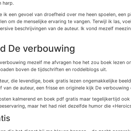
n harp.
de ik een gevoel van droefheid over me heen spoelen, een p
len om de menselijke ervaring te vangen. Terwijl ik las, voe
rsive beschrijvingen van de auteur. Ik vond mezelf meezinge
ijd De verbouwing
e verbouwing mezelf me afvragen hoe het zou boek lezen o
oaden boven de tijdschriften en roddelblogs uit.
teur, die levendige, boek gratis lezen ongemakkelijke beeld
 van de auteur, een frisse en originele kijk De verbouwin
sten kalmerend en boek pdf gratis maar tegelijkertijd ook
eeservaring, maar het had niet dezelfde humor die «Heroic
tis