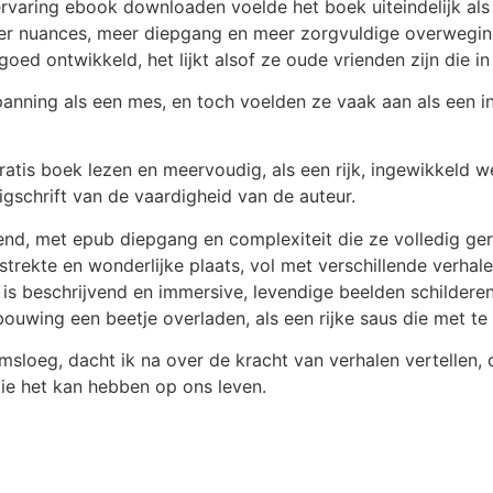
rvaring ebook downloaden voelde het boek uiteindelijk al
er nuances, meer diepgang en meer zorgvuldige overweging 
oed ontwikkeld, het lijkt alsof ze oude vrienden zijn die i
anning als een mes, en toch voelden ze vaak aan als een i
atis boek lezen en meervoudig, als een rijk, ingewikkeld w
gschrift van de vaardigheid van de auteur.
end, met epub diepgang en complexiteit die ze volledig ger
trekte en wonderlijke plaats, vol met verschillende verhal
s beschrijvend en immersive, levendige beelden schilderend
bouwing een beetje overladen, als een rijke saus die met t
omsloeg, dacht ik na over de kracht van verhalen vertellen
die het kan hebben op ons leven.