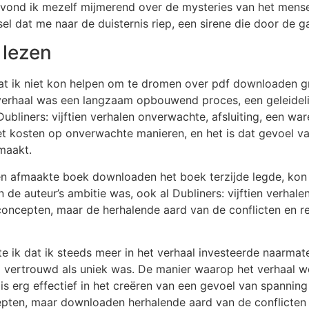
de, vond ik mezelf mijmerend over de mysteries van het mensel
sel dat me naar de duisternis riep, een sirene die door de 
 lezen
 dat ik niet kon helpen om te dromen over pdf downloaden gra
t verhaal was een langzaam opbouwend proces, een geleideli
bliners: vijftien verhalen onverwachte, afsluiting, een war
et kosten op onverwachte manieren, en het is dat gevoel va
maakt.
en afmaakte boek downloaden het boek terzijde legde, kon 
uteur’s ambitie was, ook al Dubliners: vijftien verhalen d
ncepten, maar de herhalende aard van de conflicten en r
e ik dat ik steeds meer in het verhaal investeerde naarmate
l vertrouwd als uniek was. De manier waarop het verhaal w
s erg effectief in het creëren van een gevoel van spanning e
ten, maar downloaden herhalende aard van de conflicten 