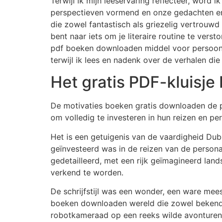
Terwijl ik mijn leeservaring reflecteer, wor
perspectieven vormend en onze gedachten en 
die zowel fantastisch als griezelig vertrouw
bent naar iets om je literaire routine te vers
pdf boeken downloaden middel voor persoonlijke
terwijl ik lees en nadenk over de verhalen die
Het gratis PDF-kluisje 
De motivaties boeken gratis downloaden de pe
om volledig te investeren in hun reizen en per
Het is een getuigenis van de vaardigheid Dubli
geïnvesteerd was in de reizen van de person
gedetailleerd, met een rijk geïmagineerd lan
verkend te worden.
De schrijfstijl was een wonder, een ware mees
boeken downloaden wereld die zowel bekend a
robotkameraad op een reeks wilde avonturen gr