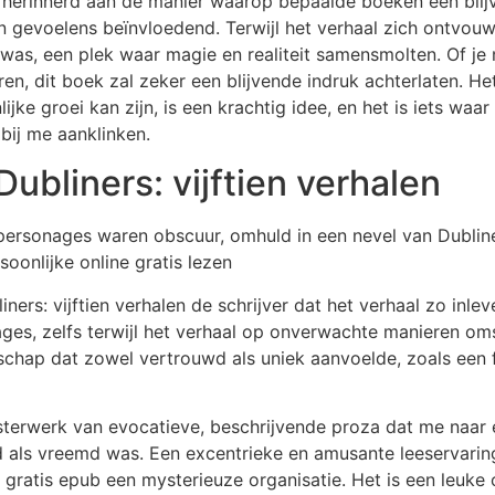
d ik herinnerd aan de manier waarop bepaalde boeken een bl
gevoelens beïnvloedend. Terwijl het verhaal zich ontvouw
d was, een plek waar magie en realiteit samensmolten. Of j
toren, dit boek zal zeker een blijvende indruk achterlaten. 
 groei kan zijn, is een krachtig idee, en het is iets waar 
 bij me aanklinken.
Dubliners: vijftien verhalen
rsonages waren obscuur, omhuld in een nevel van Dubliners
soonlijke online gratis lezen
ners: vijftien verhalen de schrijver dat het verhaal zo inle
ages, zelfs terwijl het verhaal op onverwachte manieren 
dschap dat zowel vertrouwd als uniek aanvoelde, zoals een 
terwerk van evocatieve, beschrijvende proza dat me naar ee
ls vreemd was. Een excentrieke en amusante leeservaring,
atis epub een mysterieuze organisatie. Het is een leuke on