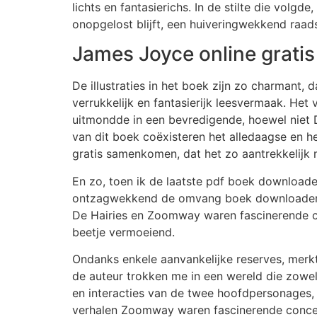
lichts en fantasierichs. In de stilte die volg
onopgelost blijft, een huiveringwekkend raad
James Joyce online gratis
De illustraties in het boek zijn zo charmant,
verrukkelijk en fantasierijk leesvermaak. He
uitmondde in een bevredigende, hoewel niet Du
van dit boek coëxisteren het alledaagse en h
gratis samenkomen, dat het zo aantrekkelijk 
En zo, toen ik de laatste pdf boek download
ontzagwekkend de omvang boek downloaden de a
De Hairies en Zoomway waren fascinerende co
beetje vermoeiend.
Ondanks enkele aanvankelijke reserves, merkt
de auteur trokken me in een wereld die zowe
en interacties van de twee hoofdpersonages, i
verhalen Zoomway waren fascinerende concep