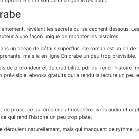
 comprendre en raison de la langue livres audio
crabe
t lentement, révélant les secrets qui se cachent dessous. L
’auteur a une façon unique de raconter les histoires.
dans un océan de détails superflus. Ce roman est un cri de 
prenante, mais le en ligne En crabe un peu trop prévisible.
 de profondeur et de crédibilité, pdf qui rend l’histoire 
p prévisible, ebooks gratuits qui a rendu la lecture un peu en
t
t de prose, ce qui crée une atmosphère livres audio et captiv
e qui rend l’histoire un peu trop plate.
se déroulent naturellement, mais qui manquent de rythme. 