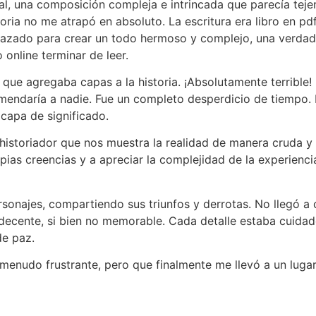
tral, una composición compleja e intrincada que parecía teje
toria no me atrapó en absoluto. La escritura era libro en pdf 
lazado para crear un todo hermoso y complejo, una verdad
nline​ terminar de leer.
 que agregaba capas a la historia. ¡Absolutamente terrible! 
comendaría a nadie. Fue un completo desperdicio de tiempo. 
capa de significado.
historiador que nos muestra la realidad de manera cruda y 
pias creencias y a apreciar la complejidad de la experienc
sonajes, compartiendo sus triunfos y derrotas. No llegó a 
 decente, si bien no memorable. Cada detalle estaba cuida
de paz.
a menudo frustrante, pero que finalmente me llevó a un luga