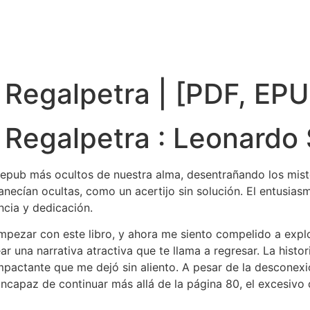
 Regalpetra | [PDF, EP
 Regalpetra : Leonardo 
r epub más ocultos de nuestra alma, desentrañando los mis
necían ocultas, como un acertijo sin solución. El entusiasm
ncia y dedicación.
mpezar con este libro, y ahora me siento compelido a explo
ar una narrativa atractiva que te llama a regresar. La histo
impactante que me dejó sin aliento. A pesar de la desconexió
ncapaz de continuar más allá de la página 80, el excesivo d