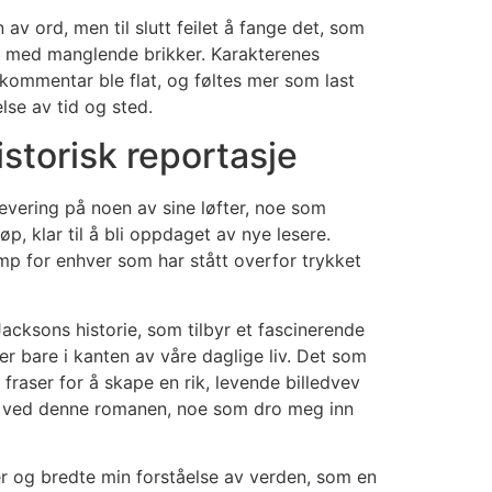
av ord, men til slutt feilet å fange det, som
ll med manglende brikker. Karakterenes
 kommentar ble flat, og føltes mer som last
lse av tid og sted.
storisk reportasje
evering på noen av sine løfter, noe som
øp, klar til å bli oppdaget av nye lesere.
amp for enhver som har stått overfor trykket
acksons historie, som tilbyr et fascinerende
er bare i kanten av våre daglige liv. Det som
raser for å skape en rik, levende billedvev
de ved denne romanen, noe som dro meg inn
 og bredte min forståelse av verden, som en