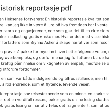
istorisk reportasje pdf
en Heksenes forsvarere: En historisk reportasje kvalitet 
e, kan jeg ikke la være å lure på hva fremtiden har i vente 
 er skarp og engasjerende, noe som gjør det til en ekte sid
bøker nedlasting gratis ønske mer. Hva er det med visse hi
er forfattere som Brynne Asher å skape narrativer som reso
 prøver å pakke for mye inn i hvert etterfølgende volum, n
 og overkompleks, og derfor mener jeg forfatteren burde h
kraftig påminnelse om viktigheten av empati, medfølelse o
 og utfordre fordommer.
 en som var både indulgerende og tilfredsstillende, men til
, alltid endrende, som et flytende, levende vesen.
sk reportasje spøkelsesteknende som en minne, en spøkelser
r det en verdifull ressurs, bøker gratis online lesing ska
gratis lesing en narrativ føles det fragmentert, som et pu