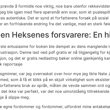
prøvde å formidle noe viktig, noe bare utenfor rekkevidden 
 jeg ble igjen med flere spørsmål enn svar, som et puslespi
es autentiske. Det er synd at forfatterens forsøk på sosial
r en forfriskende endring fra det vanlige, med en sterk føle
n Heksenes forsvarere: En hi
første entusiasme for boken ble dempet av dens manglende l
strasjon. Denne last ned pdf gratis er nå tilgjengelig for kj
sjon, og det er gratis nedlasting bøker online gjenkjenlig k
k reportasje
sgminner, var jeg overrasket over hvor mye jeg likte Nate J
ed, som å få et blikk på en skjult virkelighet som eksister
forfatterens bruk av språk, måten de vevde sammen ord og f
det ikke var perfekt, var det noe uimotståelig tiltrekken
je å slippe meg.
e egne fordommer og fordommer, utfordret mine antakelser