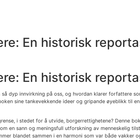
e: En historisk reportas
e: En historisk reportas
 så dyp innvirkning på oss, og hvordan klarer forfattere 
boken sine tankevekkende ideer og gripande øyeblikk til e
rense, i stedet for å utvide, borgerrettighetene? Denne bok
som en sann og meningsfull utforskning av menneskelig tilst
stemmer blandet sammen i en harmoni som var både vakker o