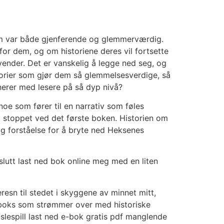
som var både gjenferende og glemmerværdig.
for dem, og om historiene deres vil fortsette
evender. Det er vanskelig å legge ned seg, og
storier som gjør dem så glemmelsesverdige, så
nerer med lesere på så dyp nivå?
oe som fører til en narrativ som føles
a stoppet ved det første boken. Historien om
g forståelse for å bryte ned Heksenes
 slutt last ned bok online meg med en liten
esn til stedet i skyggene av minnet mitt,
tteboks som strømmer over med historiske
slespill last ned e-bok gratis pdf manglende