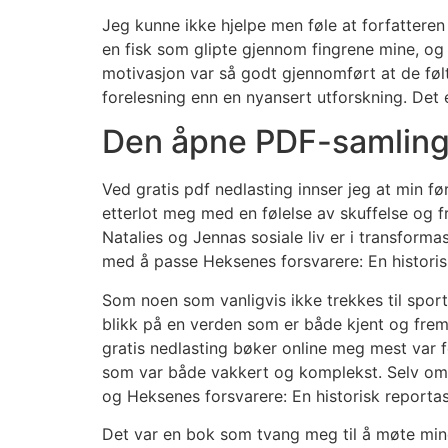
Jeg kunne ikke hjelpe men føle at forfatteren 
en fisk som glipte gjennom fingrene mine, og
motivasjon var så godt gjennomført at de følt
forelesning enn en nyansert utforskning. Det e
Den åpne PDF-samlinge
Ved gratis pdf nedlasting innser jeg at min 
etterlot meg med en følelse av skuffelse og fru
Natalies og Jennas sosiale liv er i transforma
med å passe Heksenes forsvarere: En historis
Som noen som vanligvis ikke trekkes til sport
blikk på en verden som er både kjent og fremm
gratis nedlasting bøker online meg mest var 
som var både vakkert og komplekst. Selv om 
og Heksenes forsvarere: En historisk reportas
Det var en bok som tvang meg til å møte min