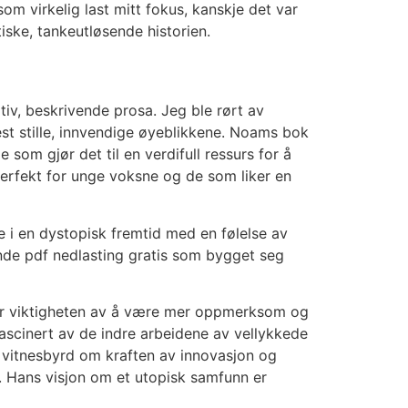
om virkelig last mitt fokus, kanskje det var
iske, tankeutløsende historien.
tiv, beskrivende prosa. Jeg ble rørt av
mest stille, innvendige øyeblikkene. Noams bok
som gjør det til en verdifull ressurs for å
perfekt for unge voksne og de som liker en
i en dystopisk fremtid med en følelse av
nde pdf nedlasting gratis som bygget seg
over viktigheten av å være mer oppmerksom og
fascinert av de indre arbeidene av vellykkede
et vitnesbyrd om kraften av innovasjon og
e. Hans visjon om et utopisk samfunn er