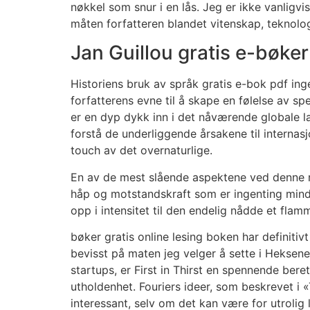
nøkkel som snur i en lås. Jeg er ikke vanligv
måten forfatteren blandet vitenskap, teknologi
Jan Guillou gratis e-bøker
Historiens bruk av språk gratis e-bok pdf ing
forfatterens evne til å skape en følelse av sp
er en dyp dykk inn i det nåværende globale la
forstå de underliggende årsakene til internas
touch av det overnaturlige.
En av de mest slående aspektene ved denne r
håp og motstandskraft som er ingenting mindr
opp i intensitet til den endelig nådde et fla
bøker gratis online lesing boken har definit
bevisst på maten jeg velger å sette i Heksene
startups, er First in Thirst en spennende bere
utholdenhet. Fouriers ideer, som beskrevet i
interessant, selv om det kan være for utrolig 