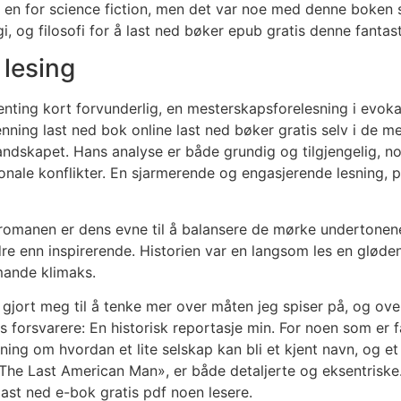
is en for science fiction, men det var noe med denne boken s
, og filosofi for å last ned bøker epub gratis denne fantast
 lesing
enting kort forvunderlig, en mesterskapsforelesning i evoka
enning last ned bok online last ned bøker gratis selv i de 
ndskapet. Hans analyse er både grundig og tilgjengelig, noe 
jonale konflikter. En sjarmerende og engasjerende lesning, 
omanen er dens evne til å balansere de mørke undertonene 
e enn inspirerende. Historien var en langsom les en gløde
mmande klimaks.
ivt gjort meg til å tenke mer over måten jeg spiser på, og 
s forsvarere: En historisk reportasje min. For noen som er 
tning om hvordan et lite selskap kan bli et kjent navn, og 
 «The Last American Man», er både detaljerte og eksentrisk
last ned e-bok gratis pdf noen lesere.