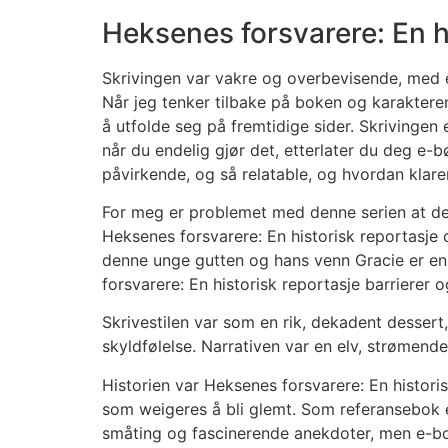
Heksenes forsvarere: En h
Skrivingen var vakre og overbevisende, med 
Når jeg tenker tilbake på boken og karakteren
å utfolde seg på fremtidige sider. Skrivingen
når du endelig gjør det, etterlater du deg e-
påvirkende, og så relatable, og hvordan klar
For meg er problemet med denne serien at den
Heksenes forsvarere: En historisk reportasje
denne unge gutten og hans venn Gracie er en 
forsvarere: En historisk reportasje barrierer
Skrivestilen var som en rik, dekadent dessert,
skyldfølelse. Narrativen var en elv, strømende
Historien var Heksenes forsvarere: En histori
som weigeres å bli glemt. Som referansebok e
småting og fascinerende anekdoter, men e-bok 