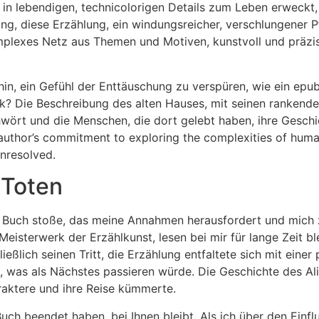
e in lebendigen, technicolorigen Details zum Leben erweckt
g, diese Erzählung, ein windungsreicher, verschlungener P
mplexes Netz aus Themen und Motiven, kunstvoll und präzi
hin, ein Gefühl der Enttäuschung zu verspüren, wie ein epu
 Die Beschreibung des alten Hauses, mit seinen rankenden R
wört und die Menschen, die dort gelebt haben, ihre Geschi
 author’s commitment to exploring the complexities of huma
nresolved.
 Toten
ein Buch stoße, das meine Annahmen herausfordert und mich 
eisterwerk der Erzählkunst, lesen bei mir für lange Zeit ble
ßlich seinen Tritt, die Erzählung entfaltete sich mit einer
eß, was als Nächstes passieren würde. Die Geschichte des A
raktere und ihre Reise kümmerte.
ch beendet haben, bei Ihnen bleibt. Als ich über den Einfl