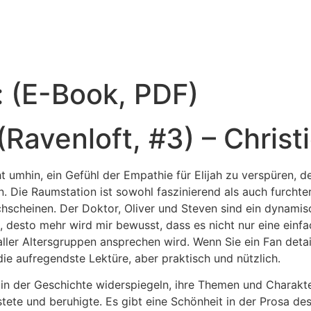
: (E-Book, PDF)
(Ravenloft, #3) – Christ
cht umhin, ein Gefühl der Empathie für Elijah zu verspüren,
. Die Raumstation ist sowohl faszinierend als auch furchte
chscheinen. Der Doktor, Oliver und Steven sind ein dynami
 desto mehr wird mir bewusst, dass es nicht nur eine einfac
er Altersgruppen ansprechen wird. Wenn Sie ein Fan detaill
die aufregendste Lektüre, aber praktisch und nützlich.
bst in der Geschichte widerspiegeln, ihre Themen und Charakt
tete und beruhigte. Es gibt eine Schönheit in der Prosa des 