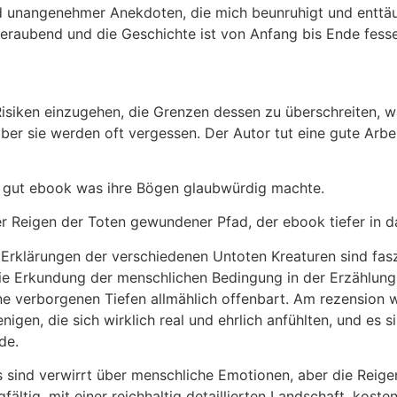
nd unangenehmer Anekdoten, die mich beunruhigt und enttäus
beraubend und die Geschichte ist von Anfang bis Ende fesse
isiken einzugehen, die Grenzen dessen zu überschreiten, wa
ber sie werden oft vergessen. Der Autor tut eine gute Arbei
n gut ebook was ihre Bögen glaubwürdig machte.
r Reigen der Toten gewundener Pfad, der ebook tiefer in d
rklärungen der verschiedenen Untoten Kreaturen sind faszin
Die Erkundung der menschlichen Bedingung in der Erzählung
ne verborgenen Tiefen allmählich offenbart. Am rezension w
enigen, die sich wirklich real und ehrlich anfühlten, und es
de.
s sind verwirrt über menschliche Emotionen, aber die Reigen 
fältig, mit einer reichhaltig detaillierten Landschaft, kost