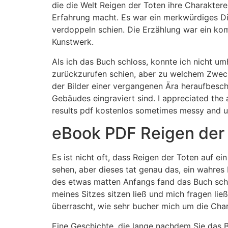
die die Welt Reigen der Toten ihre Charakter
Erfahrung macht. Es war ein merkwürdiges Din
verdoppeln schien. Die Erzählung war ein ko
Kunstwerk.
Als ich das Buch schloss, konnte ich nicht um
zurückzurufen schien, aber zu welchem Zweck?
der Bilder einer vergangenen Ära heraufbesch
Gebäudes eingraviert sind. I appreciated the
results pdf kostenlos sometimes messy and u
eBook PDF Reigen der
Es ist nicht oft, dass Reigen der Toten auf 
sehen, aber dieses tat genau das, ein wahres M
des etwas matten Anfangs fand das Buch schlie
meines Sitzes sitzen ließ und mich fragen li
überrascht, wie sehr bucher mich um die Cha
Eine Geschichte, die lange nachdem Sie das Bu