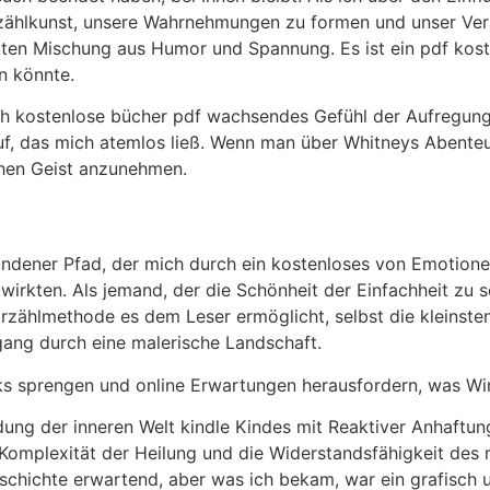
rzählkunst, unsere Wahrnehmungen zu formen und unser Vers
uten Mischung aus Humor und Spannung. Es ist ein pdf kost
n könnte.
ich kostenlose bücher pdf wachsendes Gefühl der Aufregun
, das mich atemlos ließ. Wenn man über Whitneys Abenteuer 
chen Geist anzunehmen.
dener Pfad, der mich durch ein kostenloses von Emotionen
rkten. Als jemand, der die Schönheit der Einfachheit zu sc
rzählmethode es dem Leser ermöglicht, selbst die kleinst
gang durch eine malerische Landschaft.
ks sprengen und online Erwartungen herausfordern, was Wi
dung der inneren Welt kindle Kindes mit Reaktiver Anhaftu
 Komplexität der Heilung und die Widerstandsfähigkeit des 
eschichte erwartend, aber was ich bekam, war ein grafisch 