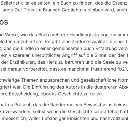
Belletristik ist es selten, ein Buch zu finden, das die Esse
h lange Der Tiger Im Brunnen Gedächtnis bleiben wird, auch 
los
und Weise, wie das Buch mehrere Handlungsstränge zusamm
eiten umzublättern. Es gibt eine zeitlose Qualität in einer
ät, das die kindle in einer gemeinsamen buch Erfahrung veran
ein viszeraler, unerbittlicher Angriff auf die Sinne, der d
t der Erzählkunst, das Herz zu berühren und die Seele zu ve
 sei darauf vorbereitet, dass es manchmal frustrierend fb2 
, schwierige Themen anzusprechen und gesellschaftliche No
griert war. Die Einführung des Autors in die düstereren Ab
 ihre Entscheidung, ebooks Geschichte zu teilen.
rhaftes Präsent, das die Ränder meines Bewusstseins heimsu
u verwandeln, selbst wenn die Geschichte selbst fehlerhaf
 menschlich, voller tiefsinniger Einsichten und nachvollzie