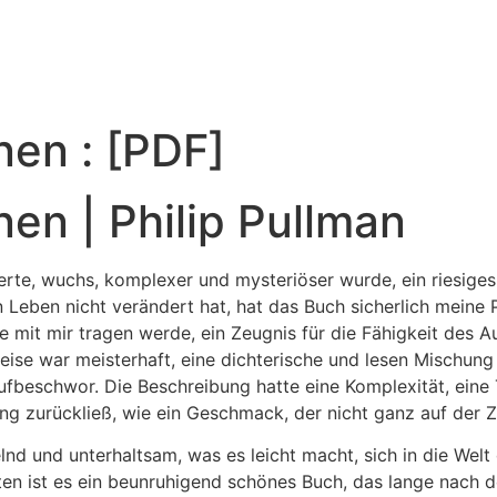
nen : [PDF]
nen | Philip Pullman
eiterte, wuchs, komplexer und mysteriöser wurde, ein riesige
Leben nicht verändert hat, hat das Buch sicherlich meine P
ge mit mir tragen werde, ein Zeugnis für die Fähigkeit des A
weise war meisterhaft, eine dichterische und lesen Mischun
beschwor. Die Beschreibung hatte eine Komplexität, eine T
g zurückließ, wie ein Geschmack, der nicht ganz auf der Z
lnd und unterhaltsam, was es leicht macht, sich in die Welt
hten ist es ein beunruhigend schönes Buch, das lange nach 