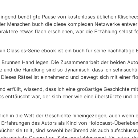
 dringend benötigte Pause von kostenloses üblichen Klischee
der Menschen buch die diese komplexen Netzwerke entwerfen
aktere etwas flach erschienen, war die Erzählung selbst fes
uin Classics-Serie ebook ist ein buch für seine nachhaltige
Im Brunnen Hand legen. Die Zusammenarbeit der beiden Auto
ere und die Handlung sind so dynamisch, dass ich sehnsücht
Dieses Rätsel ist einnehmend und bewegt sich mit einer fl
und erfüllt, wissend, dass ich eine großartige Geschichte mi
s enttäuscht war, der sich eher wie eine überstürzte und b
mich in die Welt der Geschichte hineingezogen, auch wenn 
n Erfahrungen des Autors als Kind von Holocaust-Überlebe
her sie teilt, sind sowohl berührend als auch aufschlussrei
ie nächste Generation. Sehr empfehlenswert für jeden, der 