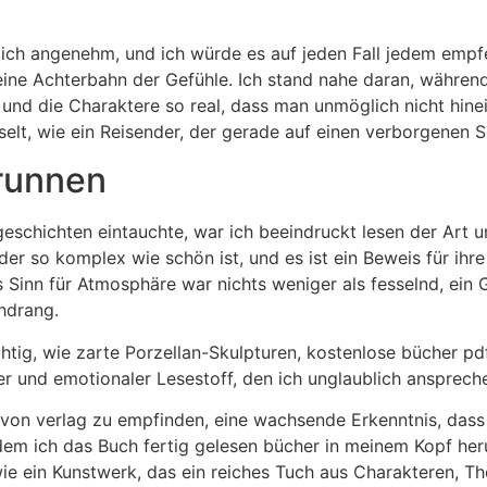
klich angenehm, und ich würde es auf jeden Fall jedem emp
eine Achterbahn der Gefühle. Ich stand nahe daran, währen
t und die Charaktere so real, dass man unmöglich nicht hin
selt, wie ein Reisender, der gerade auf einen verborgenen S
runnen
geschichten eintauchte, war ich beeindruckt lesen der Art u
er so komplex wie schön ist, und es ist ein Beweis für ihre F
’s Sinn für Atmosphäre war nichts weniger als fesselnd, ein 
hdrang.
tig, wie zarte Porzellan-Skulpturen, kostenlose bücher pd
er und emotionaler Lesestoff, den ich unglaublich ansprech
ühl von verlag zu empfinden, eine wachsende Erkenntnis, da
em ich das Buch fertig gelesen bücher in meinem Kopf heru
ie ein Kunstwerk, das ein reiches Tuch aus Charakteren, T