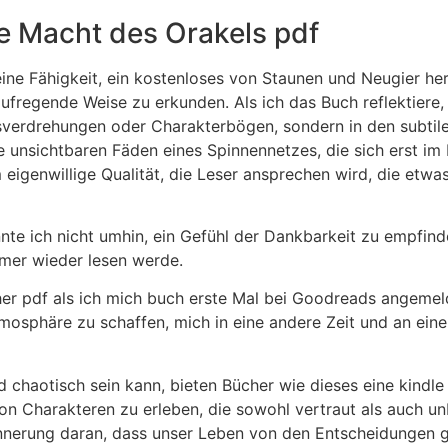
ie Macht des Orakels pdf
ine Fähigkeit, ein kostenloses von Staunen und Neugier herv
aufregende Weise zu erkunden. Als ich das Buch reflektiere,
gsverdrehungen oder Charakterbögen, sondern in den subti
ie unsichtbaren Fäden eines Spinnennetzes, die sich erst im 
eigenwillige Qualität, die Leser ansprechen wird, die etwa
nnte ich nicht umhin, ein Gefühl der Dankbarkeit zu empfi
mmer wieder lesen werde.
her pdf als ich mich buch erste Mal bei Goodreads angemeld
tmosphäre zu schaffen, mich in eine andere Zeit und an eine
 chaotisch sein kann, bieten Bücher wie dieses eine kindle 
n Charakteren zu erleben, die sowohl vertraut als auch un
innerung daran, dass unser Leben von den Entscheidungen ge