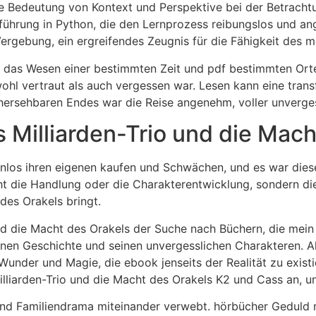
e Bedeutung von Kontext und Perspektive bei der Betrachtu
Einführung in Python, die den Lernprozess reibungslos und
ergebung, ein ergreifendes Zeugnis für die Fähigkeit des m
e das Wesen einer bestimmten Zeit und pdf bestimmten Orte
owohl vertraut als auch vergessen war. Lesen kann eine tra
hersehbaren Endes war die Reise angenehm, voller unverges
illiarden-Trio und die Mach
enlos ihren eigenen kaufen und Schwächen, und es war dies
icht die Handlung oder die Charakterentwicklung, sondern d
des Orakels bringt.
und die Macht des Orakels der Suche nach Büchern, die mei
hönen Geschichte und seinen unvergesslichen Charakteren. Al
under und Magie, die ebook jenseits der Realität zu existie
 Milliarden-Trio und die Macht des Orakels K2 und Cass an, 
nd Familiendrama miteinander verwebt. hörbücher Geduld mit