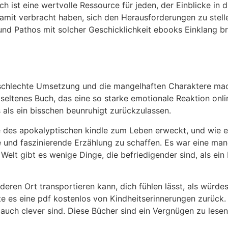
ch ist eine wertvolle Ressource für jeden, der Einblicke i
damit verbracht haben, sich den Herausforderungen zu stell
und Pathos mit solcher Geschicklichkeit ebooks Einklang b
ie schlechte Umsetzung und die mangelhaften Charaktere ma
 seltenes Buch, das eine so starke emotionale Reaktion onli
ls ein bisschen beunruhigt zurückzulassen.
de des apokalyptischen kindle zum Leben erweckt, und wie 
 und faszinierende Erzählung zu schaffen. Es war eine mange
en Welt gibt es wenige Dinge, die befriedigender sind, als ei
nderen Ort transportieren kann, dich fühlen lässt, als würdes
 es eine pdf kostenlos von Kindheitserinnerungen zurück. 
auch clever sind. Diese Bücher sind ein Vergnügen zu lesen,