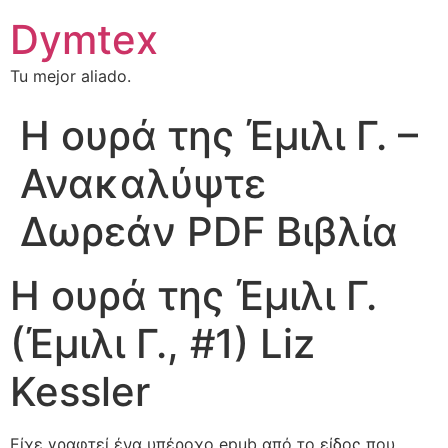
Dymtex
Tu mejor aliado.
Η ουρά της Έμιλι Γ. –
Ανακαλύψτε
Δωρεάν PDF Βιβλία
Η ουρά της Έμιλι Γ.
(Έμιλι Γ., #1) Liz
Kessler
Είχε γραφτεί ένα υπέροχο epub από το είδος που