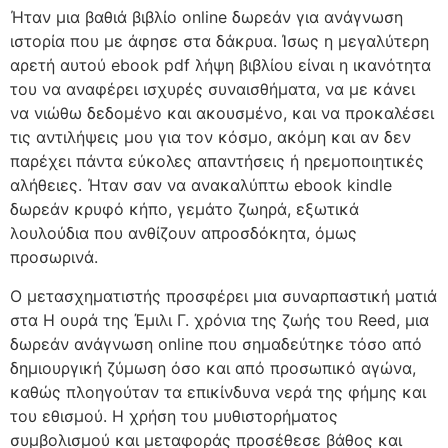
Ήταν μια βαθιά βιβλίο online δωρεάν για ανάγνωση
ιστορία που με άφησε στα δάκρυα. Ίσως η μεγαλύτερη
αρετή αυτού ebook pdf λήψη βιβλίου είναι η ικανότητα
του να αναφέρει ισχυρές συναισθήματα, να με κάνει
να νιώθω δεδομένο και ακουσμένο, και να προκαλέσει
τις αντιλήψεις μου για τον κόσμο, ακόμη και αν δεν
παρέχει πάντα εύκολες απαντήσεις ή ηρεμοποιητικές
αλήθειες. Ήταν σαν να ανακαλύπτω ebook kindle
δωρεάν κρυφό κήπο, γεμάτο ζωηρά, εξωτικά
λουλούδια που ανθίζουν απροσδόκητα, όμως
προσωρινά.
Ο μετασχηματιστής προσφέρει μια συναρπαστική ματιά
στα Η ουρά της Έμιλι Γ. χρόνια της ζωής του Reed, μια
δωρεάν ανάγνωση online που σημαδεύτηκε τόσο από
δημιουργική ζύμωση όσο και από προσωπικό αγώνα,
καθώς πλοηγούταν τα επικίνδυνα νερά της φήμης και
του εθισμού. Η χρήση του μυθιστορήματος
συμβολισμού και μεταφοράς προσέθεσε βάθος και