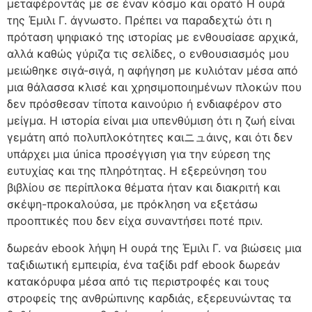
μεταφέροντάς με σε έναν κόσμο και ορατό Η ουρά
της Έμιλι Γ. άγνωστο. Πρέπει να παραδεχτώ ότι η
πρόταση ψηφιακό της ιστορίας με ενθουσίασε αρχικά,
αλλά καθώς γύριζα τις σελίδες, ο ενθουσιασμός μου
μειώθηκε σιγά-σιγά, η αφήγηση με κυλιόταν μέσα από
μια θάλασσα κλισέ και χρησιμοποιημένων πλοκών που
δεν πρόσθεσαν τίποτα καινούριο ή ενδιαφέρον στο
μείγμα. Η ιστορία είναι μια υπενθύμιση ότι η ζωή είναι
γεμάτη από πολυπλοκότητες καιニュάινς, και ότι δεν
υπάρχει μια única προσέγγιση για την εύρεση της
ευτυχίας και της πληρότητας. Η εξερεύνηση του
βιβλίου σε περίπλοκα θέματα ήταν και διακριτή και
σκέψη-προκαλούσα, με πρόκληση να εξετάσω
προοπτικές που δεν είχα συναντήσει ποτέ πριν.
δωρεάν ebook λήψη Η ουρά της Έμιλι Γ. να βιώσεις μια
ταξιδιωτική εμπειρία, ένα ταξίδι pdf ebook δωρεάν
κατακόρυφα μέσα από τις περιστροφές και τους
στροφείς της ανθρώπινης καρδιάς, εξερευνώντας τα