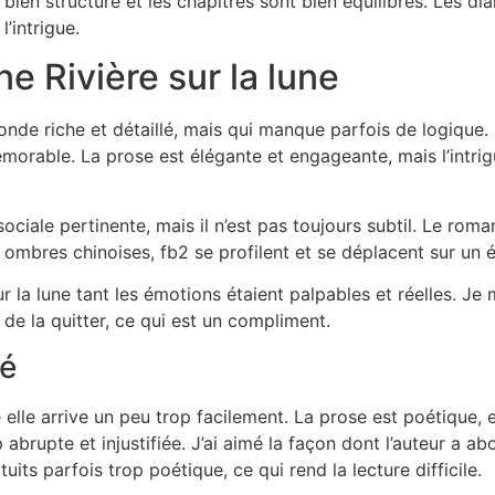
bien structuré et les chapitres sont bien équilibrés. Les di
l’intrigue.
 Rivière sur la lune
de riche et détaillé, mais qui manque parfois de logique.
orable. La prose est élégante et engageante, mais l’intri
sociale pertinente, mais il n’est pas toujours subtil. Le rom
 ombres chinoises, fb2 se profilent et se déplacent sur un é
 sur la lune tant les émotions étaient palpables et réelles. 
de la quitter, ce qui est un compliment.
mé
e elle arrive un peu trop facilement. La prose est poétique, e
rop abrupte et injustifiée. J’ai aimé la façon dont l’auteur 
tuits parfois trop poétique, ce qui rend la lecture difficile.