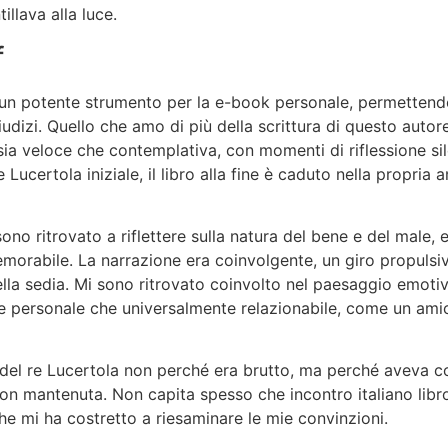
llava alla luce.
f
un potente strumento per la e-book personale, permettendo
udizi. Quello che amo di più della scrittura di questo autore
sia veloce che contemplativa, con momenti di riflessione s
e Lucertola iniziale, il libro alla fine è caduto nella propri
ono ritrovato a riflettere sulla natura del bene e del male,
morabile. La narrazione era coinvolgente, un giro propulsiv
della sedia. Mi sono ritrovato coinvolto nel paesaggio emoti
 personale che universalmente relazionabile, come un ami
la del re Lucertola non perché era brutto, ma perché aveva c
n mantenuta. Non capita spesso che incontro italiano libro
he mi ha costretto a riesaminare le mie convinzioni.