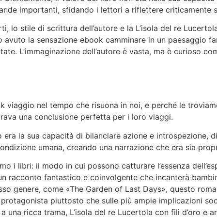
nde importanti, sfidando i lettori a riflettere criticamente 
ti, lo stile di scrittura dell’autore e la L’isola del re Lucer
o avuto la sensazione ebook camminare in un paesaggio famili
ettate. L’immaginazione dell’autore è vasta, ma è curioso co
ok viaggio nel tempo che risuona in noi, e perché le troviamo
ava una conclusione perfetta per i loro viaggi.
ro era la sua capacità di bilanciare azione e introspezione
 condizione umana, creando una narrazione che era sia pro
o i libri: il modo in cui possono catturare l’essenza dell’
è un racconto fantastico e coinvolgente che incanterà bambin
stesso genere, come «The Garden of Last Days», questo rom
protagonista piuttosto che sulle più ampie implicazioni soc
e a una ricca trama, L’isola del re Lucertola con fili d’oro e