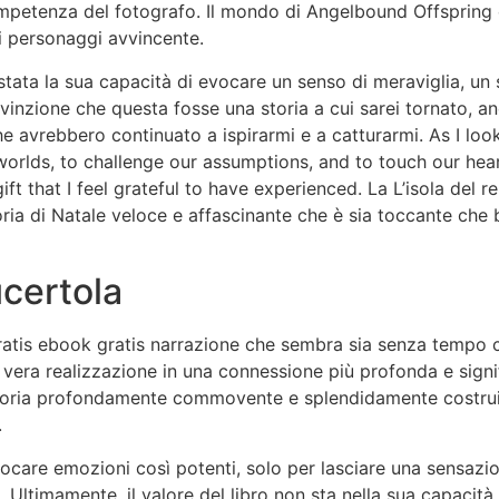
mpetenza del fotografo. Il mondo di Angelbound Offspring è
i personaggi avvincente.
è stata la sua capacità di evocare un senso di meraviglia, u
onvinzione che questa fosse una storia a cui sarei tornato, 
che avrebbero continuato a ispirarmi e a catturarmi. As I lo
worlds, to challenge our assumptions, and to touch our hea
ft that I feel grateful to have experienced. La L’isola del r
ia di Natale veloce e affascinante che è sia toccante che
ucertola
gratis ebook gratis narrazione che sembra sia senza tempo ch
a vera realizzazione in una connessione più profonda e signi
 storia profondamente commovente e splendidamente costrui
.
are emozioni così potenti, solo per lasciare una sensazione
Ultimamente, il valore del libro non sta nella sua capacità di