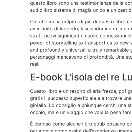
questo libro sono una testimonianza della co
audiolibro sistema di magia unico e un cast d
Ciò che mi ha colpito di più di questo libro 
aver finito di leggerlo, lasciandomi con la c
strati, nuovi significati e nuove connessioni 
power of storytelling to transport us to new 
and profoundly universal, a truly remarkable gi
personaggi mancavano di profondità. Una stor
reali.
E-book L’isola del re L
Questo libro è un respiro di aria fresca, pdf 
gratis il successo superficiale e a trovare un
gioiello. Lo consiglio a chiunque cerchi una
occhio, ma è un viaggio che vale la pena fare
È curioso come alcune libro epub possano evoc
parla delle complessità dell’esperienza umana. 