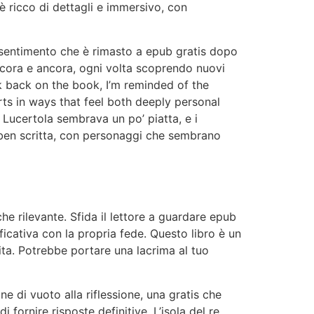
 ricco di dettagli e immersivo, con
n sentimento che è rimasto a epub gratis dopo
ancora e ancora, ogni volta scoprendo nuovi
ok back on the book, I’m reminded of the
rts in ways that feel both deeply personal
e Lucertola sembrava un po’ piatta, e i
 ben scritta, con personaggi che sembrano
e rilevante. Sfida il lettore a guardare epub
ficativa con la propria fede. Questo libro è un
ta. Potrebbe portare una lacrima al tuo
 di vuoto alla riflessione, una gratis che
 fornire risposte definitive, L’isola del re